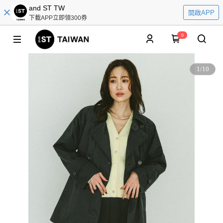
and ST TW
開啟APP
下載APP立即領300券
0
1
/
10