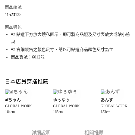
商品編號
超商取貨付款
11523135
LINE Pay
商品特色
Apple Pay
📢 點選下方放大鏡🔍圖示，即可將商品照及尺寸表放大或縮小檢
視
街口支付
📢 官網販售之顏色尺寸，請以可點選商品顏色尺寸為主
悠遊付
商品貨號：601272
Google Pay
全盈+PAY
日本店員穿搭推薦
大哥付你分期
相關說明
aiちゃん
ゆぅゆぅ
あんず
【大哥付你分期使用說明】
GLOBAL WORK
GLOBAL WORK
GLOBAL WORK
AFTEE先享後付
1.本服務由台灣大哥大提供，台灣大哥大用戶可立即使用無須另外申請。
164cm
165cm
153cm
2.付款方式選擇「大哥付你分期」，訂單成立後會自動跳轉到大哥付的交易
相關說明
流程，驗證手機門號後，選擇欲分期的期數、繳款截止日，確認付款後即完
【關於「AFTEE先享後付」】
成交易。
AFTEE先享後付是「在收到商品之後才付款」的支付方式。 讓您購物簡單便
運送方式
3.實際核准額度、可分期數及費用金額請依後續交易確認頁面所載為準。
利好安心！
詳細說明
相關推薦