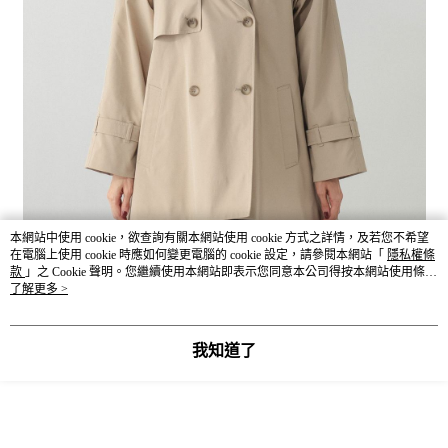
本網站中使用 cookie，欲查詢有關本網站使用 cookie 方式之詳情，及若您不希望
在電腦上使用 cookie 時應如何變更電腦的 cookie 設定，請參閱本網站「
隱私權條
款
」之 Cookie 聲明。您繼續使用本網站即表示您同意本公司得按本網站使用條款
之 Cookie 聲明使用 cookie。
了解更多 >
我知道了