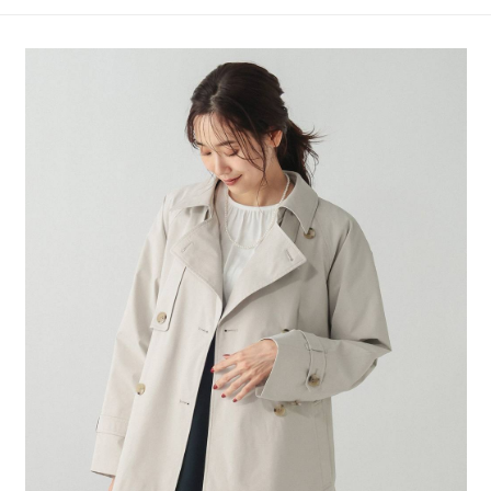
4.訂單成立30分鐘內，如未前往確認交易或遇審核未通過，訂單將自動取
１．簡單：不需註冊會員、不需綁卡、不需儲值。
全家 取貨付款
消。如遇「轉專審核」未通過狀況，表示未達大哥付你分期系統評分，恕無
２．便利：只要手機號碼，簡訊認證，即可結帳。
法說明評估內容。
每筆NT$80，滿NT$1,500(含以上)免運費
３．安心：先確認商品／服務後，再付款。
【繳款方式說明】
1.分期款項不併入電信帳單，「大哥付你分期」於每月結算日後寄送繳費提
付款後 全家取貨
【「AFTEE先享後付」結帳流程】
醒簡訊。
１．於結帳方式選擇「AFTEE先享後付」後，將跳轉至「AFTEE先享後付」
每筆NT$80，滿NT$1,500(含以上)免運費
2.透過簡訊連結打開帳單後，可選擇「超商條碼／台灣大直營門市／銀行轉
結帳頁面，進行簡訊認證並確認金額後，即可完成結帳。
帳／街口支付／iPASS MONEY」等通路繳費。
２．訂單成立數日內，您將收到繳費通知簡訊。
7-11 取貨付款
３．收到繳費通知簡訊後14天內，點擊此簡訊中的連結，可透過四大超商／
【注意事項】
每筆NT$80，滿NT$1,500(含以上)免運費
ATM／網路銀行／等多元方式進行付款，方視為交易完成。
1.本服務係由「台灣大哥大股份有限公司」（以下簡稱本公司）所提供，讓
※ 請注意：結帳手續完成當下不需立刻繳費，但若您需要取消訂單，請聯絡
用戶於交易時，得透過本服務購買商品或服務，並由商店將買賣／分期付款
付款後 7-11取貨
購買商品的店家。未經商家同意取消之訂單仍視為有效，需透過AFTEE先享
買賣價金債權讓與本公司後，依約使用本公司帳單繳交帳款。
後付繳納相關費用。
每筆NT$80，滿NT$1,500(含以上)免運費
2.基於同意付款使用「大哥付你分期」之契約關係目的，商店將以您的個人
※ 交易是否成功請以「AFTEE先享後付 」之結帳頁面顯示為準，若有關於
資料（包含姓名、電話或地址）提供予台灣大哥大進項蒐集、處理及利用，
是否繳費成功／繳費後需取消欲退款等相關疑問，請聯繫「AFTEE先享後付
宅配
由本公司與您本人進行分期帳單所需資料之確認、核對及更正。
客戶支援中心」
https://netprotections.freshdesk.com/support/home
3.完整用戶服務條款，請詳閱以下連結：
https://oppay.tw/userRule
每筆NT$80，滿NT$1,500(含以上)免運費
【注意事項】
１．透過由恩沛科技股份有限公司提供之「AFTEE先享後付」服務完成之交
易，需依本服務之必要範圍內提供個人資料，並將交易相關給付款項請求債
權轉讓予恩沛科技股份有限公司。
２．關於個人資料處理事宜，請瀏覽以下網址：
https://aftee.tw/terms/#terms3
３．未成年的使用者請事先徵得法定代理人或監護人之同意方可使用
「AFTEE先享後付」，若未經同意申辦者引起之損失，本公司不負相關責
任。