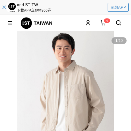
and ST TW
開啟APP
下載APP立即領300券
0
1
/
10