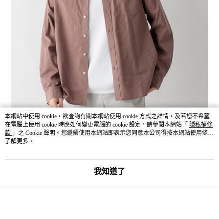
本網站中使用 cookie，欲查詢有關本網站使用 cookie 方式之詳情，及若您不希望
在電腦上使用 cookie 時應如何變更電腦的 cookie 設定，請參閱本網站「
隱私權條
款
」之 Cookie 聲明。您繼續使用本網站即表示您同意本公司得按本網站使用條款
之 Cookie 聲明使用 cookie。
了解更多 >
我知道了