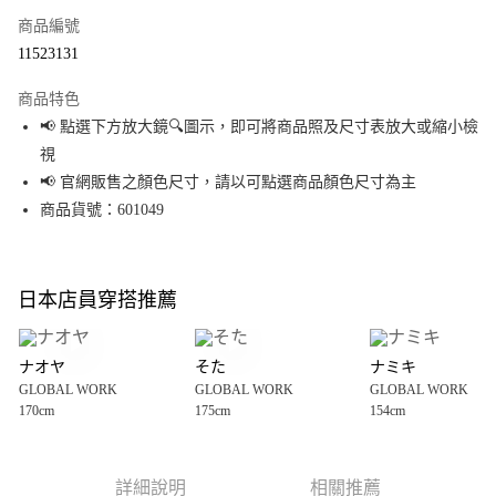
商品編號
超商取貨付款
11523131
LINE Pay
商品特色
Apple Pay
📢 點選下方放大鏡🔍圖示，即可將商品照及尺寸表放大或縮小檢
視
街口支付
📢 官網販售之顏色尺寸，請以可點選商品顏色尺寸為主
悠遊付
商品貨號：601049
Google Pay
全盈+PAY
日本店員穿搭推薦
大哥付你分期
相關說明
ナオヤ
そた
ナミキ
【大哥付你分期使用說明】
GLOBAL WORK
GLOBAL WORK
GLOBAL WORK
AFTEE先享後付
1.本服務由台灣大哥大提供，台灣大哥大用戶可立即使用無須另外申請。
170cm
175cm
154cm
2.付款方式選擇「大哥付你分期」，訂單成立後會自動跳轉到大哥付的交易
相關說明
流程，驗證手機門號後，選擇欲分期的期數、繳款截止日，確認付款後即完
【關於「AFTEE先享後付」】
成交易。
AFTEE先享後付是「在收到商品之後才付款」的支付方式。 讓您購物簡單便
運送方式
3.實際核准額度、可分期數及費用金額請依後續交易確認頁面所載為準。
利好安心！
詳細說明
相關推薦