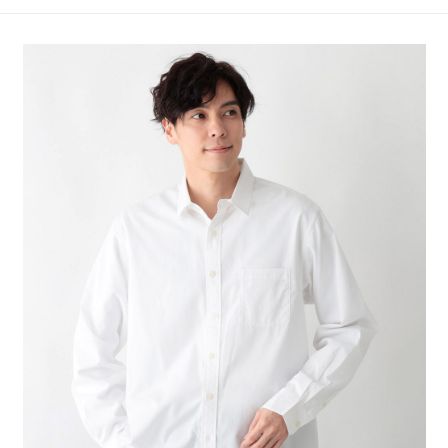
4.訂單成立30分鐘內，如未前往確認交易或遇審核未通過，訂單將自動取
１．簡單：不需註冊會員、不需綁卡、不需儲值。
全家 取貨付款
消。如遇「轉專審核」未通過狀況，表示未達大哥付你分期系統評分，恕無
２．便利：只要手機號碼，簡訊認證，即可結帳。
法說明評估內容。
每筆NT$80，滿NT$888(含以上)免運費
３．安心：先確認商品／服務後，再付款。
【繳款方式說明】
1.分期款項不併入電信帳單，「大哥付你分期」於每月結算日後寄送繳費提
付款後 全家取貨
【「AFTEE先享後付」結帳流程】
醒簡訊。
１．於結帳方式選擇「AFTEE先享後付」後，將跳轉至「AFTEE先享後付」
每筆NT$80，滿NT$888(含以上)免運費
2.透過簡訊連結打開帳單後，可選擇「超商條碼／台灣大直營門市／銀行轉
結帳頁面，進行簡訊認證並確認金額後，即可完成結帳。
帳／街口支付／iPASS MONEY」等通路繳費。
２．訂單成立數日內，您將收到繳費通知簡訊。
7-11 取貨付款
３．收到繳費通知簡訊後14天內，點擊此簡訊中的連結，可透過四大超商／
【注意事項】
每筆NT$80，滿NT$1,500(含以上)免運費
ATM／網路銀行／等多元方式進行付款，方視為交易完成。
1.本服務係由「台灣大哥大股份有限公司」（以下簡稱本公司）所提供，讓
※ 請注意：結帳手續完成當下不需立刻繳費，但若您需要取消訂單，請聯絡
用戶於交易時，得透過本服務購買商品或服務，並由商店將買賣／分期付款
付款後 7-11取貨
購買商品的店家。未經商家同意取消之訂單仍視為有效，需透過AFTEE先享
買賣價金債權讓與本公司後，依約使用本公司帳單繳交帳款。
後付繳納相關費用。
每筆NT$80，滿NT$1,500(含以上)免運費
2.基於同意付款使用「大哥付你分期」之契約關係目的，商店將以您的個人
※ 交易是否成功請以「AFTEE先享後付 」之結帳頁面顯示為準，若有關於
資料（包含姓名、電話或地址）提供予台灣大哥大進項蒐集、處理及利用，
是否繳費成功／繳費後需取消欲退款等相關疑問，請聯繫「AFTEE先享後付
宅配
由本公司與您本人進行分期帳單所需資料之確認、核對及更正。
客戶支援中心」
https://netprotections.freshdesk.com/support/home
3.完整用戶服務條款，請詳閱以下連結：
https://oppay.tw/userRule
每筆NT$80，滿NT$1,500(含以上)免運費
【注意事項】
１．透過由恩沛科技股份有限公司提供之「AFTEE先享後付」服務完成之交
易，需依本服務之必要範圍內提供個人資料，並將交易相關給付款項請求債
權轉讓予恩沛科技股份有限公司。
２．關於個人資料處理事宜，請瀏覽以下網址：
https://aftee.tw/terms/#terms3
３．未成年的使用者請事先徵得法定代理人或監護人之同意方可使用
「AFTEE先享後付」，若未經同意申辦者引起之損失，本公司不負相關責
任。