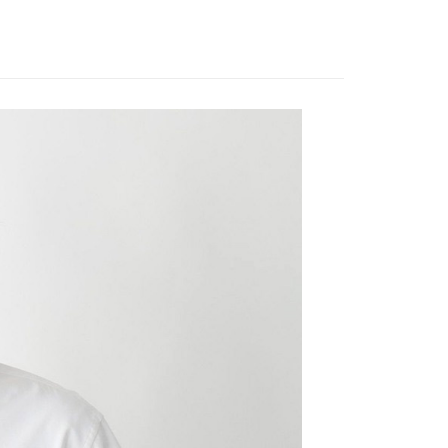
EE先享後付」結帳流程】
家取貨
方式選擇「AFTEE先享後付」後，將跳轉至「AFTEE先享後
訊連結打開帳單後，可選擇「超商條碼／台灣大直營門市／銀行轉
頁面，進行簡訊認證並確認金額後，即可完成結帳。
0，滿NT$888(含以上)免運費
／iPASS MONEY」等通路繳費。
成立數日內，您將收到繳費通知簡訊。
費通知簡訊後14天內，點擊此簡訊中的連結，可透過四大超商
付款
項】
網路銀行／等多元方式進行付款，方視為交易完成。
係由「台灣大哥大股份有限公司」（以下簡稱本公司）所提供，讓
：結帳手續完成當下不需立刻繳費，但若您需要取消訂單，請聯
0，滿NT$1,500(含以上)免運費
易時，得透過本服務購買商品或服務，並由商店將買賣／分期付
的店家。未經商家同意取消之訂單仍視為有效，需透過AFTEE
金債權讓與本公司後，依約使用本公司帳單繳交帳款。
繳納相關費用。
11取貨
意付款使用「大哥付你分期」之契約關係目的，商店將以您的個人
否成功請以「AFTEE先享後付 」之結帳頁面顯示為準，若有關於
0，滿NT$1,500(含以上)免運費
含姓名、電話或地址）提供予台灣大哥大進項蒐集、處理及利
功／繳費後需取消欲退款等相關疑問，請聯繫「AFTEE先享後
公司與您本人進行分期帳單所需資料之確認、核對及更正。
援中心」
https://netprotections.freshdesk.com/support/home
戶服務條款，請詳閱以下連結：
https://oppay.tw/userRule
項】
0，滿NT$1,500(含以上)免運費
恩沛科技股份有限公司提供之「AFTEE先享後付」服務完成之
依本服務之必要範圍內提供個人資料，並將交易相關給付款項請
讓予恩沛科技股份有限公司。
個人資料處理事宜，請瀏覽以下網址：
https://aftee.tw/terms/#terms3
年的使用者請事先徵得法定代理人或監護人之同意方可使用
E先享後付」，若未經同意申辦者引起之損失，本公司不負相關責
AFTEE先享後付」時，將依據個別帳號之用戶狀況，依本公司
核予不同之上限額度；若仍有額度不足之情形，本公司將視審查
用戶進行身份認證。
一人註冊多個帳號或使用他人資訊註冊。若發現惡意使用之情