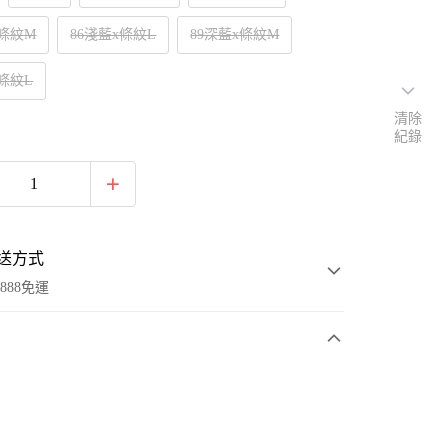
x條紋M
86淺藍x條紋L
89深藍x條紋M
x條紋L
清除
紀錄
送方式
888免運
次付款
付款