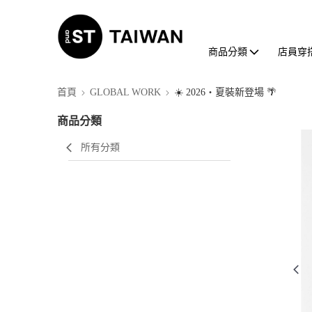
商品分類
店員穿
首頁
GLOBAL WORK
☀️ 2026・夏裝新登場 🌴
商品分類
所有分類