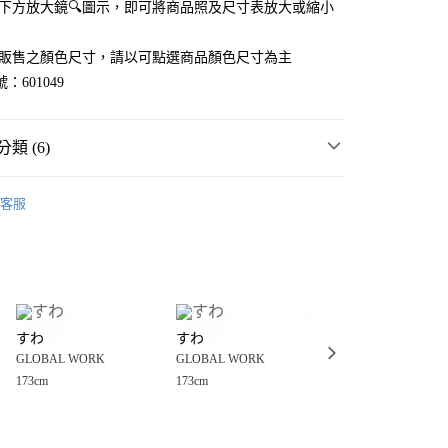
點選下方放大鏡🔍圖示，即可將商品照及尺寸表放大或縮小
官網販售之顏色尺寸，請以可點選商品顏色尺寸為主
：601049
類 (6)
WORK
☀️ 2026・夏裝新登場 🌴
客服
MMER SALE ↘️
GLOBAL WORK
分期
・夏裝新登場 🌴
GLOBAL WORK
你分期使用說明】
享後付
由台灣大哥大提供，台灣大哥大用戶可立即使用無須另外申請。
衣
襯衫
式選擇「大哥付你分期」，訂單成立後會自動跳轉到大哥付的交易
WORK
男裝
上衣
襯衫
證手機門號後，選擇欲分期的期數、繳款截止日，確認付款後即
FTEE先享後付」】
。
すわ
すわ
たいき
先享後付是「在收到商品之後才付款」的支付方式。 讓您購物簡單
WORK
🔥 FINAL SALE 3折起↘🈹
准額度、可分期數及費用金額請依後續交易確認頁面所載為準。
GLOBAL WORK
GLOBAL WORK
GLOBAL WORK
心！
立30分鐘內，如未前往確認交易或遇審核未通過，訂單將自動取
：不需註冊會員、不需綁卡、不需儲值。
173cm
173cm
170cm
「轉專審核」未通過狀況，表示未達大哥付你分期系統評分，恕
：只要手機號碼，簡訊認證，即可結帳。
付款
評估內容。
：先確認商品／服務後，再付款。
式說明】
0，滿NT$888(含以上)免運費
項不併入電信帳單，「大哥付你分期」於每月結算日後寄送繳費提