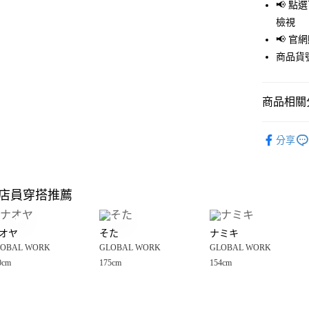
LINE Pay
📢 
檢視
Apple Pay
📢 
街口支付
商品貨號
悠遊付
商品相關分
Google Pay
全盈+PAY
GLOBAL 
分享
🈹 夏季 SU
大哥付你
相關說明
☀️ 2026
【大哥付
店員穿搭推薦
AFTEE先
1.本服務
男裝
上
2.付款方
相關說明
GLOBAL 
流程，驗
【關於「A
オヤ
そた
ナミキ
完成交易
AFTEE
GLOBAL 
3.實際核
OBAL WORK
GLOBAL WORK
GLOBAL WORK
便利好安
運送方式
4.訂單成
１．簡單
0cm
175cm
154cm
消。如遇
２．便利
全家 取貨
無法說明
３．安心
【繳款方
每筆NT$8
1.分期款