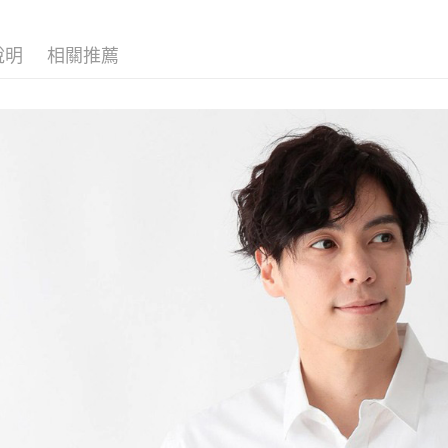
【「AFT
醒簡訊。
付款後 全
１．於結帳
2.透過簡
付」結帳
每筆NT$8
帳／街口支付
說明
相關推薦
２．訂單
３．收到繳
7-11 取貨
【注意事
／ATM／
1.本服務
※ 請注意
每筆NT$8
用戶於交
絡購買商品
款買賣價
先享後付
付款後 7-
2.基於同
※ 交易是
每筆NT$8
資料（包
是否繳費成
用，由本
付客戶支
宅配
3.完整用
【注意事
每筆NT$8
１．透過由
交易，需
求債權轉
２．關於
３．未成
「AFTE
任。
４．使用「
即時審查
結果請求
５．嚴禁