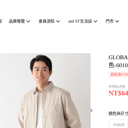
搭
品牌導覽
會員須知
and ST生活誌
門市
GLOB
色-6010
超取滿NT$
NT$1,290
NT$64
顏色與尺
50米M