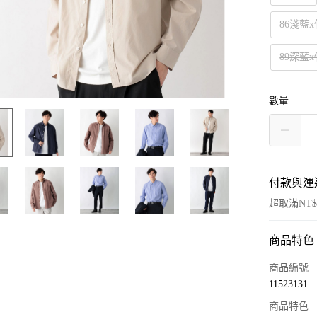
86淺藍
89深藍
數量
付款與運
超取滿NT$
商品特色
付款方式
信用卡一
商品編號
11523131
超商取貨
商品特色