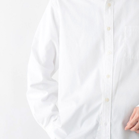
形，恩沛
動。