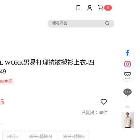
0
AL WORK男易打理抗皺襯衫上衣-四
49
888免運
5
已賣出：40件
寸
50米L
56棕x條紋M
56棕x條紋L