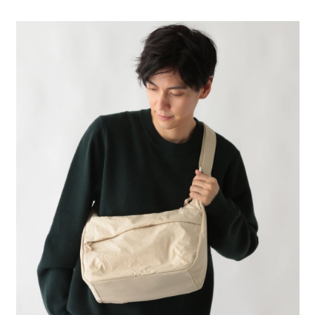
全家 取貨付款
消。如遇「轉專審核」未通過狀況，表示未達大哥付你分期系統評分，恕無
２．便利：只要手機號碼，簡訊認證，即可結帳。
法說明評估內容。
每筆NT$80，滿NT$888(含以上)免運費
３．安心：先確認商品／服務後，再付款。
【繳款方式說明】
1.分期款項不併入電信帳單，「大哥付你分期」於每月結算日後寄送繳費提
付款後 全家取貨
【「AFTEE先享後付」結帳流程】
醒簡訊。
１．於結帳方式選擇「AFTEE先享後付」後，將跳轉至「AFTEE先享後付」
每筆NT$80，滿NT$888(含以上)免運費
2.透過簡訊連結打開帳單後，可選擇「超商條碼／台灣大直營門市／銀行轉
結帳頁面，進行簡訊認證並確認金額後，即可完成結帳。
帳／街口支付／iPASS MONEY」等通路繳費。
２．訂單成立數日內，您將收到繳費通知簡訊。
7-11 取貨付款
３．收到繳費通知簡訊後14天內，點擊此簡訊中的連結，可透過四大超商／
【注意事項】
每筆NT$80，滿NT$1,500(含以上)免運費
ATM／網路銀行／等多元方式進行付款，方視為交易完成。
1.本服務係由「台灣大哥大股份有限公司」（以下簡稱本公司）所提供，讓
※ 請注意：結帳手續完成當下不需立刻繳費，但若您需要取消訂單，請聯絡
用戶於交易時，得透過本服務購買商品或服務，並由商店將買賣／分期付款
付款後 7-11取貨
購買商品的店家。未經商家同意取消之訂單仍視為有效，需透過AFTEE先享
買賣價金債權讓與本公司後，依約使用本公司帳單繳交帳款。
後付繳納相關費用。
每筆NT$80，滿NT$1,500(含以上)免運費
2.基於同意付款使用「大哥付你分期」之契約關係目的，商店將以您的個人
※ 交易是否成功請以「AFTEE先享後付 」之結帳頁面顯示為準，若有關於
資料（包含姓名、電話或地址）提供予台灣大哥大進項蒐集、處理及利用，
是否繳費成功／繳費後需取消欲退款等相關疑問，請聯繫「AFTEE先享後付
宅配
由本公司與您本人進行分期帳單所需資料之確認、核對及更正。
客戶支援中心」
https://netprotections.freshdesk.com/support/home
3.完整用戶服務條款，請詳閱以下連結：
https://oppay.tw/userRule
每筆NT$80，滿NT$1,500(含以上)免運費
【注意事項】
１．透過由恩沛科技股份有限公司提供之「AFTEE先享後付」服務完成之交
易，需依本服務之必要範圍內提供個人資料，並將交易相關給付款項請求債
權轉讓予恩沛科技股份有限公司。
２．關於個人資料處理事宜，請瀏覽以下網址：
https://aftee.tw/terms/#terms3
３．未成年的使用者請事先徵得法定代理人或監護人之同意方可使用
「AFTEE先享後付」，若未經同意申辦者引起之損失，本公司不負相關責
任。
４．使用「AFTEE先享後付」時，將依據個別帳號之用戶狀況，依本公司即