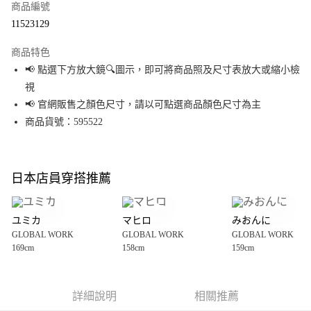
商品編號
超商取貨付款
11523129
LINE Pay
商品特色
Apple Pay
📢 點選下方放大鏡🔍圖示，即可將商品照及尺寸表放大或縮小檢
視
街口支付
📢 官網販售之顏色尺寸，請以可點選商品顏色尺寸為主
悠遊付
商品貨號：595522
Google Pay
全盈+PAY
日本店員穿搭推薦
大哥付你分期
相關說明
ユミカ
マヒロ
みおんに
【大哥付你分期使用說明】
GLOBAL WORK
GLOBAL WORK
GLOBAL WORK
AFTEE先享後付
1.本服務由台灣大哥大提供，台灣大哥大用戶可立即使用無須另外申請。
169cm
158cm
159cm
2.付款方式選擇「大哥付你分期」，訂單成立後會自動跳轉到大哥付的交易
相關說明
流程，驗證手機門號後，選擇欲分期的期數、繳款截止日，確認付款後即完
【關於「AFTEE先享後付」】
成交易。
AFTEE先享後付是「在收到商品之後才付款」的支付方式。 讓您購物簡單便
運送方式
3.實際核准額度、可分期數及費用金額請依後續交易確認頁面所載為準。
利好安心！
詳細說明
相關推薦
4.訂單成立30分鐘內，如未前往確認交易或遇審核未通過，訂單將自動取
１．簡單：不需註冊會員、不需綁卡、不需儲值。