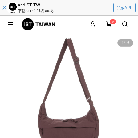
and ST TW
開啟APP
下載APP立即領300券
0
1
/
16