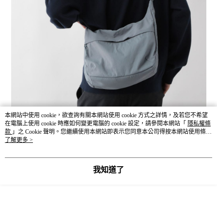
本網站中使用 cookie，欲查詢有關本網站使用 cookie 方式之詳情，及若您不希望
在電腦上使用 cookie 時應如何變更電腦的 cookie 設定，請參閱本網站「
隱私權條
款
」之 Cookie 聲明。您繼續使用本網站即表示您同意本公司得按本網站使用條款
之 Cookie 聲明使用 cookie。
了解更多 >
我知道了