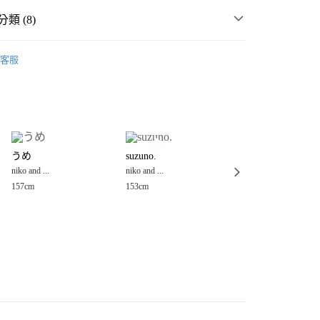
類 (8)
男女配件
客服
MMER SALE ↘️
niko and ...
分期
・夏裝新登場 🌴
niko and ...
你分期使用說明】
享後付
由台灣大哥大提供，台灣大哥大用戶可立即使用無須另外申請。
件
帽
毛帽
式選擇「大哥付你分期」，訂單成立後會自動跳轉到大哥付的交易
帽
毛帽
證手機門號後，選擇欲分期的期數、繳款截止日，確認付款後即
FTEE先享後付」】
。
うめ
suzuno.
Rena
先享後付是「在收到商品之後才付款」的支付方式。 讓您購物簡單
女裝
配件
帽
准額度、可分期數及費用金額請依後續交易確認頁面所載為準。
niko and ...
niko and ...
niko and ...
心！
立30分鐘內，如未前往確認交易或遇審核未通過，訂單將自動取
：不需註冊會員、不需綁卡、不需儲值。
157cm
153cm
153cm
☀️ 2026・夏裝新登場 🌴
「轉專審核」未通過狀況，表示未達大哥付你分期系統評分，恕
：只要手機號碼，簡訊認證，即可結帳。
付款
評估內容。
：先確認商品／服務後，再付款。
🈹 夏季SALE 最低5折起 ↘️
式說明】
0，滿NT$888(含以上)免運費
項不併入電信帳單，「大哥付你分期」於每月結算日後寄送繳費提
EE先享後付」結帳流程】
家取貨
方式選擇「AFTEE先享後付」後，將跳轉至「AFTEE先享後
訊連結打開帳單後，可選擇「超商條碼／台灣大直營門市／銀行轉
頁面，進行簡訊認證並確認金額後，即可完成結帳。
0，滿NT$888(含以上)免運費
／iPASS MONEY」等通路繳費。
成立數日內，您將收到繳費通知簡訊。
費通知簡訊後14天內，點擊此簡訊中的連結，可透過四大超商
付款
項】
網路銀行／等多元方式進行付款，方視為交易完成。
係由「台灣大哥大股份有限公司」（以下簡稱本公司）所提供，讓
：結帳手續完成當下不需立刻繳費，但若您需要取消訂單，請聯
0，滿NT$1,500(含以上)免運費