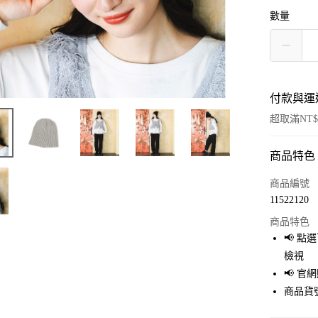
數量
付款與運
超取滿NT$
商品特色
付款方式
信用卡一
商品編號
11522120
超商取貨
商品特色
LINE Pay
📢 
檢視
Apple Pay
📢 
街口支付
商品貨號
悠遊付