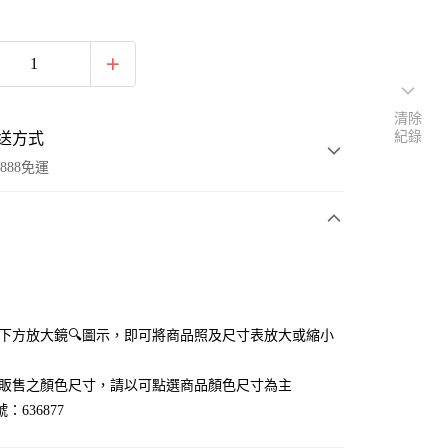
清除
紀錄
送方式
888免運
次付款
付款
點選下方放大鏡🔍圖示，即可將商品照及尺寸表放大或縮小
官網販售之顏色尺寸，請以可點選商品顏色尺寸為主
：636877