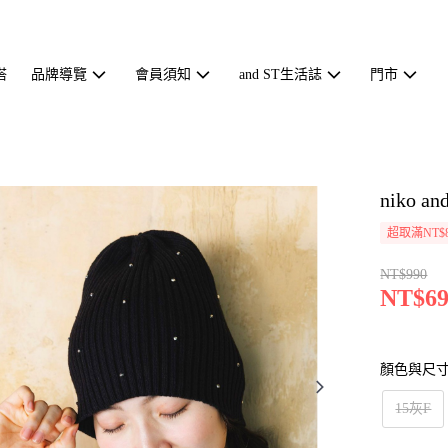
搭
品牌導覽
會員須知
and ST生活誌
門市
niko 
超取滿NT$
NT$990
NT$69
顏色與尺
15灰F