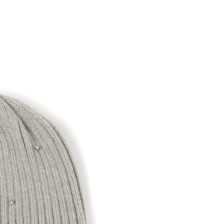
易時，得透過本服務購買商品或服務，並由商店將買賣／分期付
的店家。未經商家同意取消之訂單仍視為有效，需透過AFTEE
金債權讓與本公司後，依約使用本公司帳單繳交帳款。
繳納相關費用。
11取貨
意付款使用「大哥付你分期」之契約關係目的，商店將以您的個人
否成功請以「AFTEE先享後付 」之結帳頁面顯示為準，若有關於
0，滿NT$1,500(含以上)免運費
含姓名、電話或地址）提供予台灣大哥大進項蒐集、處理及利
功／繳費後需取消欲退款等相關疑問，請聯繫「AFTEE先享後
公司與您本人進行分期帳單所需資料之確認、核對及更正。
援中心」
https://netprotections.freshdesk.com/support/home
戶服務條款，請詳閱以下連結：
https://oppay.tw/userRule
項】
0，滿NT$1,500(含以上)免運費
恩沛科技股份有限公司提供之「AFTEE先享後付」服務完成之
依本服務之必要範圍內提供個人資料，並將交易相關給付款項請
讓予恩沛科技股份有限公司。
個人資料處理事宜，請瀏覽以下網址：
https://aftee.tw/terms/#terms3
年的使用者請事先徵得法定代理人或監護人之同意方可使用
E先享後付」，若未經同意申辦者引起之損失，本公司不負相關責
AFTEE先享後付」時，將依據個別帳號之用戶狀況，依本公司
核予不同之上限額度；若仍有額度不足之情形，本公司將視審查
用戶進行身份認證。
一人註冊多個帳號或使用他人資訊註冊。若發現惡意使用之情
科技股份有限公司將有權停止該用戶之使用額度並採取法律行