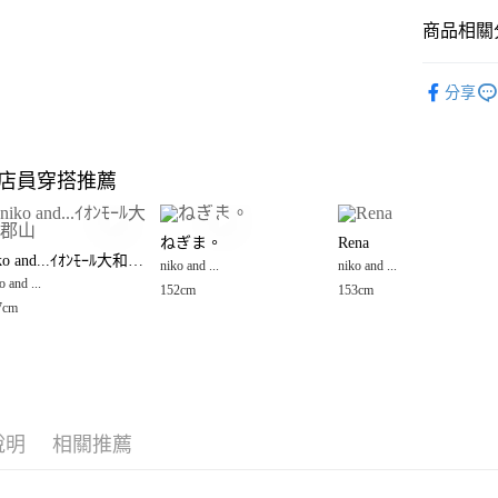
商品相關分
Google Pay
全盈+PAY
niko and ...
分享
🈹 夏季 SU
大哥付你
相關說明
☀️ 2026
【大哥付
店員穿搭推薦
AFTEE先
1.本服務
女裝
配
2.付款方
相關說明
男女配件
流程，驗
【關於「A
ねぎま。
Rena
完成交易
AFTEE
niko and ...
niko and...ｲｵﾝﾓｰﾙ大和郡山
3.實際核
niko and ...
niko and ...
便利好安
運送方式
4.訂單成
o and ...
１．簡單
152cm
153cm
niko and ...
消。如遇
２．便利
7cm
全家 取貨
無法說明
３．安心
niko and ...
【繳款方
每筆NT$8
1.分期款
【「AFT
醒簡訊。
付款後 全
１．於結帳
2.透過簡
付」結帳
每筆NT$8
帳／街口支付
２．訂單
說明
相關推薦
３．收到繳
7-11 取貨
【注意事
／ATM／
1.本服務
※ 請注意
每筆NT$8