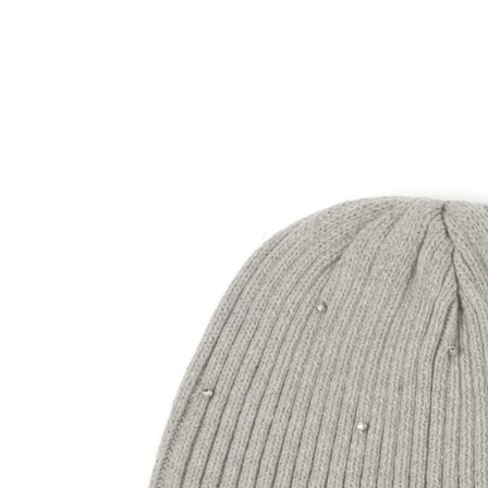
用戶於交
絡購買商品
款買賣價
先享後付
付款後 7-
2.基於同
※ 交易是
每筆NT$8
資料（包
是否繳費成
用，由本
付客戶支
宅配
3.完整用
【注意事
每筆NT$8
１．透過由
交易，需
求債權轉
２．關於
３．未成
「AFTE
任。
４．使用「
即時審查
結果請求
５．嚴禁
形，恩沛
動。