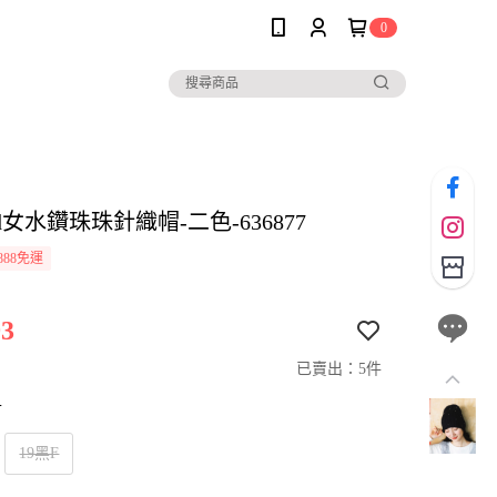
0
and女水鑽珠珠針織帽-二色-636877
888免運
3
已賣出：5件
寸
19黑F