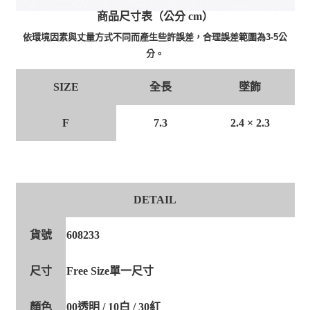
商品尺寸表（公分 cm）
依環境因素與丈量方式不同而產生些許誤差，合理誤差範圍為3-5公
分。
全長
墜飾
SIZE
F
7.3
2.4 × 2.3
DETAIL
貨號
608233
尺寸
Free Size單一尺寸
顏色
00透明 / 10白 / 30紅