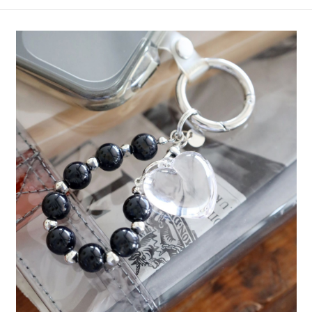
4.訂單成立30分鐘內，如未前往確認交易或遇審核未通過，訂單將自動取
１．簡單：不需註冊會員、不需綁卡、不需儲值。
全家 取貨付款
消。如遇「轉專審核」未通過狀況，表示未達大哥付你分期系統評分，恕無
２．便利：只要手機號碼，簡訊認證，即可結帳。
法說明評估內容。
每筆NT$80，滿NT$888(含以上)免運費
３．安心：先確認商品／服務後，再付款。
【繳款方式說明】
1.分期款項不併入電信帳單，「大哥付你分期」於每月結算日後寄送繳費提
付款後 全家取貨
【「AFTEE先享後付」結帳流程】
醒簡訊。
１．於結帳方式選擇「AFTEE先享後付」後，將跳轉至「AFTEE先享後付」
每筆NT$80，滿NT$888(含以上)免運費
2.透過簡訊連結打開帳單後，可選擇「超商條碼／台灣大直營門市／銀行轉
結帳頁面，進行簡訊認證並確認金額後，即可完成結帳。
帳／街口支付／iPASS MONEY」等通路繳費。
２．訂單成立數日內，您將收到繳費通知簡訊。
7-11 取貨付款
３．收到繳費通知簡訊後14天內，點擊此簡訊中的連結，可透過四大超商／
【注意事項】
每筆NT$80，滿NT$1,500(含以上)免運費
ATM／網路銀行／等多元方式進行付款，方視為交易完成。
1.本服務係由「台灣大哥大股份有限公司」（以下簡稱本公司）所提供，讓
※ 請注意：結帳手續完成當下不需立刻繳費，但若您需要取消訂單，請聯絡
用戶於交易時，得透過本服務購買商品或服務，並由商店將買賣／分期付款
付款後 7-11取貨
購買商品的店家。未經商家同意取消之訂單仍視為有效，需透過AFTEE先享
買賣價金債權讓與本公司後，依約使用本公司帳單繳交帳款。
後付繳納相關費用。
每筆NT$80，滿NT$1,500(含以上)免運費
2.基於同意付款使用「大哥付你分期」之契約關係目的，商店將以您的個人
※ 交易是否成功請以「AFTEE先享後付 」之結帳頁面顯示為準，若有關於
資料（包含姓名、電話或地址）提供予台灣大哥大進項蒐集、處理及利用，
是否繳費成功／繳費後需取消欲退款等相關疑問，請聯繫「AFTEE先享後付
宅配
由本公司與您本人進行分期帳單所需資料之確認、核對及更正。
客戶支援中心」
https://netprotections.freshdesk.com/support/home
3.完整用戶服務條款，請詳閱以下連結：
https://oppay.tw/userRule
每筆NT$80，滿NT$1,500(含以上)免運費
【注意事項】
１．透過由恩沛科技股份有限公司提供之「AFTEE先享後付」服務完成之交
易，需依本服務之必要範圍內提供個人資料，並將交易相關給付款項請求債
權轉讓予恩沛科技股份有限公司。
２．關於個人資料處理事宜，請瀏覽以下網址：
https://aftee.tw/terms/#terms3
３．未成年的使用者請事先徵得法定代理人或監護人之同意方可使用
「AFTEE先享後付」，若未經同意申辦者引起之損失，本公司不負相關責
任。