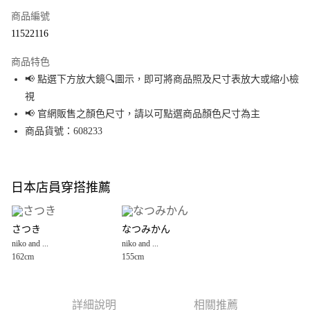
商品編號
超商取貨付款
11522116
LINE Pay
商品特色
Apple Pay
📢 點選下方放大鏡🔍圖示，即可將商品照及尺寸表放大或縮小檢
視
街口支付
📢 官網販售之顏色尺寸，請以可點選商品顏色尺寸為主
悠遊付
商品貨號：608233
Google Pay
全盈+PAY
日本店員穿搭推薦
大哥付你分期
相關說明
さつき
なつみかん
【大哥付你分期使用說明】
niko and ...
niko and ...
AFTEE先享後付
1.本服務由台灣大哥大提供，台灣大哥大用戶可立即使用無須另外申請。
162cm
155cm
2.付款方式選擇「大哥付你分期」，訂單成立後會自動跳轉到大哥付的交易
相關說明
流程，驗證手機門號後，選擇欲分期的期數、繳款截止日，確認付款後即完
【關於「AFTEE先享後付」】
成交易。
AFTEE先享後付是「在收到商品之後才付款」的支付方式。 讓您購物簡單便
運送方式
3.實際核准額度、可分期數及費用金額請依後續交易確認頁面所載為準。
利好安心！
詳細說明
相關推薦