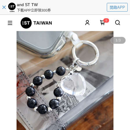
and ST TW
開啟APP
下載APP立即領300券
0
1
/
3