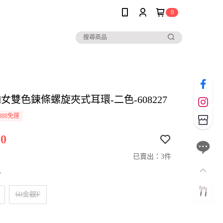
0
 and女雙色鍊條螺旋夾式耳環-二色-608227
888免運
0
已賣出：3件
寸
60金銀F