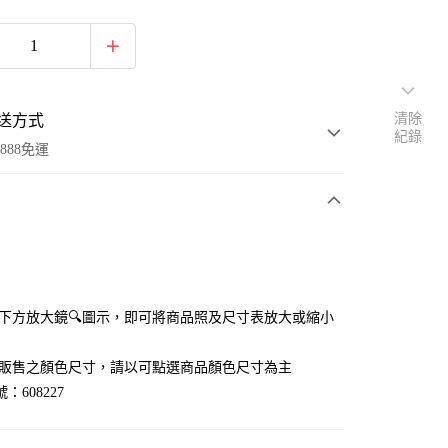
清除
送方式
紀錄
888免運
次付款
付款
點選下方放大鏡🔍圖示，即可將商品照及尺寸表放大或縮小
官網販售之顏色尺寸，請以可點選商品顏色尺寸為主
：608227