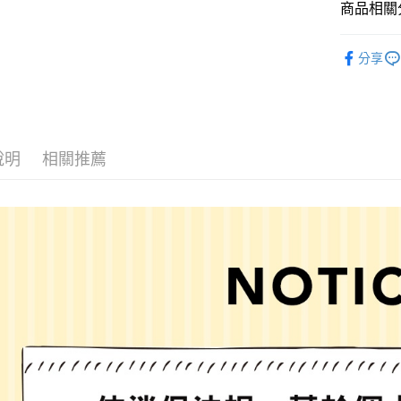
商品相關分
Google Pay
全盈+PAY
niko and ...
分享
☀️ 2026
大哥付你
相關說明
女裝
配
【大哥付
AFTEE先
1.本服務
男女配件
2.付款方
相關說明
說明
相關推薦
niko and ...
流程，驗
【關於「A
完成交易
AFTEE
niko and ...
3.實際核
便利好安
運送方式
4.訂單成
１．簡單
消。如遇
２．便利
全家 取貨
無法說明
３．安心
【繳款方
每筆NT$8
1.分期款
【「AFT
醒簡訊。
付款後 全
１．於結帳
2.透過簡
付」結帳
每筆NT$8
帳／街口支付
２．訂單
３．收到繳
7-11 取貨
【注意事
／ATM／
1.本服務
※ 請注意
每筆NT$8
用戶於交
絡購買商品