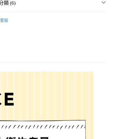
類 (6)
男女配件
客服
・夏裝新登場 🌴
niko and ...
分期
件
飾品
耳夾式耳環、耳釦
你分期使用說明】
享後付
由台灣大哥大提供，台灣大哥大用戶可立即使用無須另外申請。
飾品
耳夾式耳環、耳釦
式選擇「大哥付你分期」，訂單成立後會自動跳轉到大哥付的交易
女裝
配件
飾品
證手機門號後，選擇欲分期的期數、繳款截止日，確認付款後即
FTEE先享後付」】
。
先享後付是「在收到商品之後才付款」的支付方式。 讓您購物簡單
☀️ 2026・夏裝新登場 🌴
准額度、可分期數及費用金額請依後續交易確認頁面所載為準。
心！
立30分鐘內，如未前往確認交易或遇審核未通過，訂單將自動取
：不需註冊會員、不需綁卡、不需儲值。
「轉專審核」未通過狀況，表示未達大哥付你分期系統評分，恕
：只要手機號碼，簡訊認證，即可結帳。
付款
評估內容。
：先確認商品／服務後，再付款。
式說明】
0，滿NT$888(含以上)免運費
項不併入電信帳單，「大哥付你分期」於每月結算日後寄送繳費提
EE先享後付」結帳流程】
家取貨
方式選擇「AFTEE先享後付」後，將跳轉至「AFTEE先享後
訊連結打開帳單後，可選擇「超商條碼／台灣大直營門市／銀行轉
頁面，進行簡訊認證並確認金額後，即可完成結帳。
0，滿NT$888(含以上)免運費
／iPASS MONEY」等通路繳費。
成立數日內，您將收到繳費通知簡訊。
費通知簡訊後14天內，點擊此簡訊中的連結，可透過四大超商
付款
項】
網路銀行／等多元方式進行付款，方視為交易完成。
係由「台灣大哥大股份有限公司」（以下簡稱本公司）所提供，讓
：結帳手續完成當下不需立刻繳費，但若您需要取消訂單，請聯
0，滿NT$1,500(含以上)免運費
易時，得透過本服務購買商品或服務，並由商店將買賣／分期付
的店家。未經商家同意取消之訂單仍視為有效，需透過AFTEE