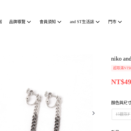
搭
品牌導覽
會員須知
and ST生活誌
門市
niko
超取滿NT$
NT$49
顏色與尺
15銀灰F