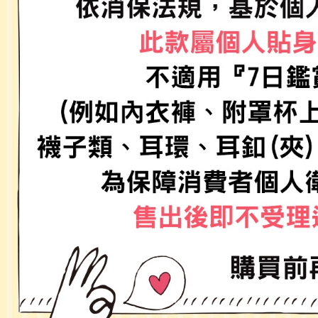
款買賣價
先享後付
付款後 7-
2.基於同
※ 交易是
每筆NT$8
資料（包
是否繳費成
用，由本
付客戶支
宅配
3.完整用
【注意事
每筆NT$8
１．透過由
交易，需
求債權轉
２．關於
３．未成
「AFTE
任。
４．使用「
即時審查
結果請求
５．嚴禁
形，恩沛
動。