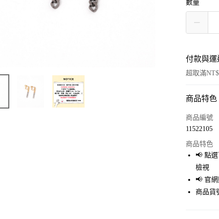
數量
付款與運
超取滿NT$
商品特色
付款方式
信用卡一
商品編號
11522105
超商取貨
商品特色
LINE Pay
📢 
檢視
Apple Pay
📢 
街口支付
商品貨號
悠遊付