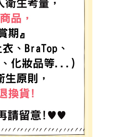
金債權讓與本公司後，依約使用本公司帳單繳交帳款。
繳納相關費用。
11取貨
意付款使用「大哥付你分期」之契約關係目的，商店將以您的個人
否成功請以「AFTEE先享後付 」之結帳頁面顯示為準，若有關於
0，滿NT$1,500(含以上)免運費
含姓名、電話或地址）提供予台灣大哥大進項蒐集、處理及利
功／繳費後需取消欲退款等相關疑問，請聯繫「AFTEE先享後
公司與您本人進行分期帳單所需資料之確認、核對及更正。
援中心」
https://netprotections.freshdesk.com/support/home
戶服務條款，請詳閱以下連結：
https://oppay.tw/userRule
項】
0，滿NT$1,500(含以上)免運費
恩沛科技股份有限公司提供之「AFTEE先享後付」服務完成之
依本服務之必要範圍內提供個人資料，並將交易相關給付款項請
讓予恩沛科技股份有限公司。
個人資料處理事宜，請瀏覽以下網址：
https://aftee.tw/terms/#terms3
年的使用者請事先徵得法定代理人或監護人之同意方可使用
E先享後付」，若未經同意申辦者引起之損失，本公司不負相關責
AFTEE先享後付」時，將依據個別帳號之用戶狀況，依本公司
核予不同之上限額度；若仍有額度不足之情形，本公司將視審查
用戶進行身份認證。
一人註冊多個帳號或使用他人資訊註冊。若發現惡意使用之情
科技股份有限公司將有權停止該用戶之使用額度並採取法律行