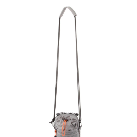
２．便利：只要手機號碼，簡訊認證，即可結帳。
法說明評估內容。
每筆NT$80，滿NT$1,500(含以上)免運費
３．安心：先確認商品／服務後，再付款。
【繳款方式說明】
1.分期款項不併入電信帳單，「大哥付你分期」於每月結算日後寄送繳費提
付款後 全家取貨
【「AFTEE先享後付」結帳流程】
醒簡訊。
１．於結帳方式選擇「AFTEE先享後付」後，將跳轉至「AFTEE先享後付」
每筆NT$80，滿NT$1,500(含以上)免運費
2.透過簡訊連結打開帳單後，可選擇「超商條碼／台灣大直營門市／銀行轉
結帳頁面，進行簡訊認證並確認金額後，即可完成結帳。
帳／街口支付／iPASS MONEY」等通路繳費。
２．訂單成立數日內，您將收到繳費通知簡訊。
7-11 取貨付款
３．收到繳費通知簡訊後14天內，點擊此簡訊中的連結，可透過四大超商／
【注意事項】
每筆NT$80，滿NT$1,500(含以上)免運費
ATM／網路銀行／等多元方式進行付款，方視為交易完成。
1.本服務係由「台灣大哥大股份有限公司」（以下簡稱本公司）所提供，讓
※ 請注意：結帳手續完成當下不需立刻繳費，但若您需要取消訂單，請聯絡
用戶於交易時，得透過本服務購買商品或服務，並由商店將買賣／分期付款
付款後 7-11取貨
購買商品的店家。未經商家同意取消之訂單仍視為有效，需透過AFTEE先享
買賣價金債權讓與本公司後，依約使用本公司帳單繳交帳款。
後付繳納相關費用。
每筆NT$80，滿NT$1,500(含以上)免運費
2.基於同意付款使用「大哥付你分期」之契約關係目的，商店將以您的個人
※ 交易是否成功請以「AFTEE先享後付 」之結帳頁面顯示為準，若有關於
資料（包含姓名、電話或地址）提供予台灣大哥大進項蒐集、處理及利用，
是否繳費成功／繳費後需取消欲退款等相關疑問，請聯繫「AFTEE先享後付
宅配
由本公司與您本人進行分期帳單所需資料之確認、核對及更正。
客戶支援中心」
https://netprotections.freshdesk.com/support/home
3.完整用戶服務條款，請詳閱以下連結：
https://oppay.tw/userRule
每筆NT$80，滿NT$1,500(含以上)免運費
【注意事項】
１．透過由恩沛科技股份有限公司提供之「AFTEE先享後付」服務完成之交
易，需依本服務之必要範圍內提供個人資料，並將交易相關給付款項請求債
權轉讓予恩沛科技股份有限公司。
２．關於個人資料處理事宜，請瀏覽以下網址：
https://aftee.tw/terms/#terms3
３．未成年的使用者請事先徵得法定代理人或監護人之同意方可使用
「AFTEE先享後付」，若未經同意申辦者引起之損失，本公司不負相關責
任。
４．使用「AFTEE先享後付」時，將依據個別帳號之用戶狀況，依本公司即