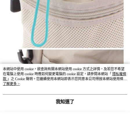
本網站中使用 cookie，欲查詢有關本網站使用 cookie 方式之詳情，及若您不希望
在電腦上使用 cookie 時應如何變更電腦的 cookie 設定，請參閱本網站「
隱私權條
款
」之 Cookie 聲明。您繼續使用本網站即表示您同意本公司得按本網站使用條款
之 Cookie 聲明使用 cookie。
了解更多 >
我知道了