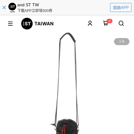
and ST TW
開啟APP
下載APP立即領300券
0
1
/
8