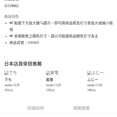
超商取貨付款
11519662
LINE Pay
商品特色
Apple Pay
📢 點選下方放大鏡🔍圖示，即可將商品照及尺寸表放大或縮小檢
視
街口支付
📢 官網販售之顏色尺寸，請以可點選商品顏色尺寸為主
悠遊付
商品貨號：636969
Google Pay
全盈+PAY
日本店員穿搭推薦
大哥付你分期
相關說明
でち
実里
ふじー
【大哥付你分期使用說明】
studio CLIP
studio CLIP
studio CLIP
AFTEE先享後付
1.本服務由台灣大哥大提供，台灣大哥大用戶可立即使用無須另外申請。
165cm
150cm
160cm
2.付款方式選擇「大哥付你分期」，訂單成立後會自動跳轉到大哥付的交易
相關說明
流程，驗證手機門號後，選擇欲分期的期數、繳款截止日，確認付款後即完
【關於「AFTEE先享後付」】
成交易。
AFTEE先享後付是「在收到商品之後才付款」的支付方式。 讓您購物簡單便
運送方式
3.實際核准額度、可分期數及費用金額請依後續交易確認頁面所載為準。
利好安心！
詳細說明
相關推薦
4.訂單成立30分鐘內，如未前往確認交易或遇審核未通過，訂單將自動取
１．簡單：不需註冊會員、不需綁卡、不需儲值。
全家 取貨付款
消。如遇「轉專審核」未通過狀況，表示未達大哥付你分期系統評分，恕無