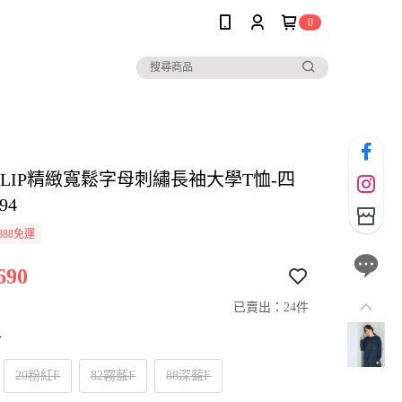
0
io CLIP精緻寬鬆字母刺繡長袖大學T恤-四
94
888免運
690
已賣出：24件
寸
20粉紅F
82霧藍F
88深藍F