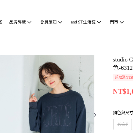
搭
品牌導覽
會員須知
and ST生活誌
門市
stud
色-6312
超取滿NT$
NT$1,
顏色與尺
10白F