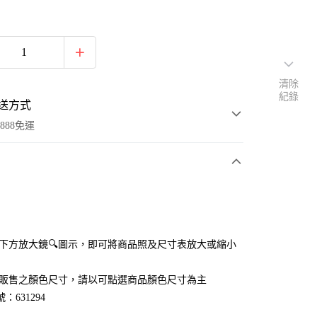
清除
紀錄
送方式
888免運
次付款
付款
點選下方放大鏡🔍圖示，即可將商品照及尺寸表放大或縮小
官網販售之顏色尺寸，請以可點選商品顏色尺寸為主
：631294