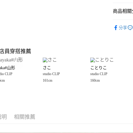
悠遊付
商品相關分
Google Pay
全盈+PAY
studio CLI
分享
☀️ 2026
大哥付你
相關說明
女裝
上
【大哥付
店員穿搭推薦
AFTEE先
1.本服務
studio CLI
2.付款方
相關說明
studio CLI
流程，驗
【關於「A
yaka#山形
さこ
ことりこ
完成交易
AFTEE
3.實際核
dio CLIP
studio CLIP
studio CLIP
便利好安
運送方式
4.訂單成
１．簡單
6cm
161cm
160cm
消。如遇
２．便利
全家 取貨
無法說明
３．安心
【繳款方
每筆NT$8
1.分期款
【「AFT
醒簡訊。
付款後 全
１．於結帳
2.透過簡
付」結帳
每筆NT$8
帳／街口支付
說明
相關推薦
２．訂單
３．收到繳
7-11 取貨
【注意事
／ATM／
1.本服務