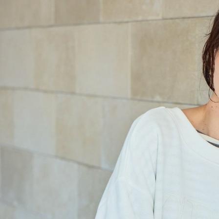
※ 請注意
每筆NT$8
用戶於交
絡購買商品
款買賣價
先享後付
付款後 7-
2.基於同
※ 交易是
每筆NT$8
資料（包
是否繳費成
用，由本
付客戶支
宅配
3.完整用
【注意事
每筆NT$8
１．透過由
交易，需
求債權轉
２．關於
３．未成
「AFTE
任。
４．使用「
即時審查
結果請求
５．嚴禁
形，恩沛
動。