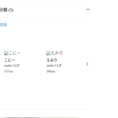
類 (5)
P
☀️ 2026・夏裝新登場 🌴
客服
・夏裝新登場 🌴
studio CLIP
分期
衣
T恤
你分期使用說明】
享後付
由台灣大哥大提供，台灣大哥大用戶可立即使用無須另外申請。
P
女裝
上衣
T恤
式選擇「大哥付你分期」，訂單成立後會自動跳轉到大哥付的交易
P
୨୧𝗘𝗠𝗕𝗥𝗢𝗜𝗗𝗘𝗥𝗬｜清爽感刺繡💐
證手機門號後，選擇欲分期的期數、繳款截止日，確認付款後即
FTEE先享後付」】
。
こにー
えみり
えみり
先享後付是「在收到商品之後才付款」的支付方式。 讓您購物簡單
准額度、可分期數及費用金額請依後續交易確認頁面所載為準。
studio CLIP
studio CLIP
studio CLIP
心！
立30分鐘內，如未前往確認交易或遇審核未通過，訂單將自動取
：不需註冊會員、不需綁卡、不需儲值。
157cm
160cm
160cm
「轉專審核」未通過狀況，表示未達大哥付你分期系統評分，恕
：只要手機號碼，簡訊認證，即可結帳。
付款
評估內容。
：先確認商品／服務後，再付款。
式說明】
0，滿NT$888(含以上)免運費
項不併入電信帳單，「大哥付你分期」於每月結算日後寄送繳費提
EE先享後付」結帳流程】
家取貨
方式選擇「AFTEE先享後付」後，將跳轉至「AFTEE先享後
訊連結打開帳單後，可選擇「超商條碼／台灣大直營門市／銀行轉
頁面，進行簡訊認證並確認金額後，即可完成結帳。
0，滿NT$888(含以上)免運費
／iPASS MONEY」等通路繳費。
成立數日內，您將收到繳費通知簡訊。
費通知簡訊後14天內，點擊此簡訊中的連結，可透過四大超商
付款
項】
網路銀行／等多元方式進行付款，方視為交易完成。
係由「台灣大哥大股份有限公司」（以下簡稱本公司）所提供，讓