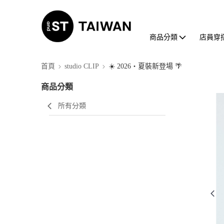
商品分類
店員穿
首頁
studio CLIP
☀️ 2026・夏裝新登場 🌴
商品分類
所有分類