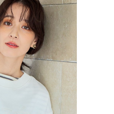
：結帳手續完成當下不需立刻繳費，但若您需要取消訂單，請聯
0，滿NT$1,500(含以上)免運費
易時，得透過本服務購買商品或服務，並由商店將買賣／分期付
的店家。未經商家同意取消之訂單仍視為有效，需透過AFTEE
金債權讓與本公司後，依約使用本公司帳單繳交帳款。
繳納相關費用。
11取貨
意付款使用「大哥付你分期」之契約關係目的，商店將以您的個人
否成功請以「AFTEE先享後付 」之結帳頁面顯示為準，若有關於
0，滿NT$1,500(含以上)免運費
含姓名、電話或地址）提供予台灣大哥大進項蒐集、處理及利
功／繳費後需取消欲退款等相關疑問，請聯繫「AFTEE先享後
公司與您本人進行分期帳單所需資料之確認、核對及更正。
援中心」
https://netprotections.freshdesk.com/support/home
戶服務條款，請詳閱以下連結：
https://oppay.tw/userRule
項】
0，滿NT$1,500(含以上)免運費
恩沛科技股份有限公司提供之「AFTEE先享後付」服務完成之
依本服務之必要範圍內提供個人資料，並將交易相關給付款項請
讓予恩沛科技股份有限公司。
個人資料處理事宜，請瀏覽以下網址：
https://aftee.tw/terms/#terms3
年的使用者請事先徵得法定代理人或監護人之同意方可使用
E先享後付」，若未經同意申辦者引起之損失，本公司不負相關責
AFTEE先享後付」時，將依據個別帳號之用戶狀況，依本公司
核予不同之上限額度；若仍有額度不足之情形，本公司將視審查
用戶進行身份認證。
一人註冊多個帳號或使用他人資訊註冊。若發現惡意使用之情
科技股份有限公司將有權停止該用戶之使用額度並採取法律行