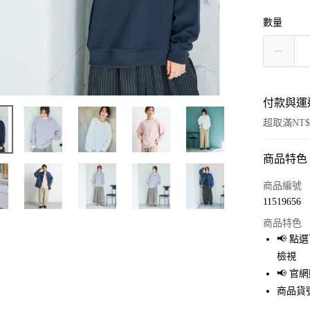
數量
付款與運
超取滿NT$
商品特色
付款方式
信用卡一
商品編號
11519656
超商取貨
商品特色
LINE Pay
📢 
檢視
Apple Pay
📢 
街口支付
商品貨號