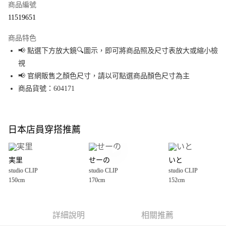
商品編號
超商取貨付款
11519651
LINE Pay
商品特色
Apple Pay
📢 點選下方放大鏡🔍圖示，即可將商品照及尺寸表放大或縮小檢
視
街口支付
📢 官網販售之顏色尺寸，請以可點選商品顏色尺寸為主
悠遊付
商品貨號：604171
Google Pay
全盈+PAY
日本店員穿搭推薦
大哥付你分期
相關說明
実里
せーの
いと
【大哥付你分期使用說明】
studio CLIP
studio CLIP
studio CLIP
AFTEE先享後付
1.本服務由台灣大哥大提供，台灣大哥大用戶可立即使用無須另外申請。
150cm
170cm
152cm
2.付款方式選擇「大哥付你分期」，訂單成立後會自動跳轉到大哥付的交易
相關說明
流程，驗證手機門號後，選擇欲分期的期數、繳款截止日，確認付款後即完
【關於「AFTEE先享後付」】
成交易。
AFTEE先享後付是「在收到商品之後才付款」的支付方式。 讓您購物簡單便
運送方式
3.實際核准額度、可分期數及費用金額請依後續交易確認頁面所載為準。
利好安心！
詳細說明
相關推薦
4.訂單成立30分鐘內，如未前往確認交易或遇審核未通過，訂單將自動取
１．簡單：不需註冊會員、不需綁卡、不需儲值。