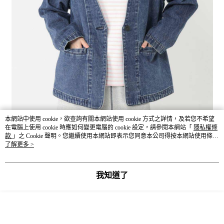
本網站中使用 cookie，欲查詢有關本網站使用 cookie 方式之詳情，及若您不希望
在電腦上使用 cookie 時應如何變更電腦的 cookie 設定，請參閱本網站「
隱私權條
款
」之 Cookie 聲明。您繼續使用本網站即表示您同意本公司得按本網站使用條款
之 Cookie 聲明使用 cookie。
了解更多 >
我知道了