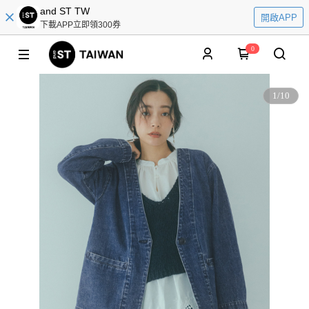
and ST TW
開啟APP
下載APP立即領300券
0
1
/
10