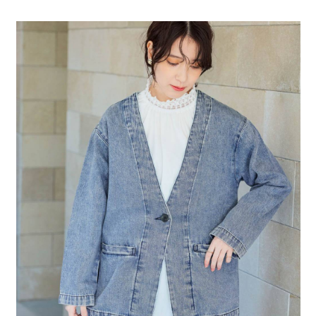
全家 取貨付款
消。如遇「轉專審核」未通過狀況，表示未達大哥付你分期系統評分，恕無
２．便利：只要手機號碼，簡訊認證，即可結帳。
法說明評估內容。
每筆NT$80，滿NT$1,500(含以上)免運費
３．安心：先確認商品／服務後，再付款。
【繳款方式說明】
1.分期款項不併入電信帳單，「大哥付你分期」於每月結算日後寄送繳費提
付款後 全家取貨
【「AFTEE先享後付」結帳流程】
醒簡訊。
１．於結帳方式選擇「AFTEE先享後付」後，將跳轉至「AFTEE先享後付」
每筆NT$80，滿NT$1,500(含以上)免運費
2.透過簡訊連結打開帳單後，可選擇「超商條碼／台灣大直營門市／銀行轉
結帳頁面，進行簡訊認證並確認金額後，即可完成結帳。
帳／街口支付／iPASS MONEY」等通路繳費。
２．訂單成立數日內，您將收到繳費通知簡訊。
7-11 取貨付款
３．收到繳費通知簡訊後14天內，點擊此簡訊中的連結，可透過四大超商／
【注意事項】
每筆NT$80，滿NT$1,500(含以上)免運費
ATM／網路銀行／等多元方式進行付款，方視為交易完成。
1.本服務係由「台灣大哥大股份有限公司」（以下簡稱本公司）所提供，讓
※ 請注意：結帳手續完成當下不需立刻繳費，但若您需要取消訂單，請聯絡
用戶於交易時，得透過本服務購買商品或服務，並由商店將買賣／分期付款
付款後 7-11取貨
購買商品的店家。未經商家同意取消之訂單仍視為有效，需透過AFTEE先享
買賣價金債權讓與本公司後，依約使用本公司帳單繳交帳款。
後付繳納相關費用。
每筆NT$80，滿NT$1,500(含以上)免運費
2.基於同意付款使用「大哥付你分期」之契約關係目的，商店將以您的個人
※ 交易是否成功請以「AFTEE先享後付 」之結帳頁面顯示為準，若有關於
資料（包含姓名、電話或地址）提供予台灣大哥大進項蒐集、處理及利用，
是否繳費成功／繳費後需取消欲退款等相關疑問，請聯繫「AFTEE先享後付
宅配
由本公司與您本人進行分期帳單所需資料之確認、核對及更正。
客戶支援中心」
https://netprotections.freshdesk.com/support/home
3.完整用戶服務條款，請詳閱以下連結：
https://oppay.tw/userRule
每筆NT$80，滿NT$1,500(含以上)免運費
【注意事項】
１．透過由恩沛科技股份有限公司提供之「AFTEE先享後付」服務完成之交
易，需依本服務之必要範圍內提供個人資料，並將交易相關給付款項請求債
權轉讓予恩沛科技股份有限公司。
２．關於個人資料處理事宜，請瀏覽以下網址：
https://aftee.tw/terms/#terms3
３．未成年的使用者請事先徵得法定代理人或監護人之同意方可使用
「AFTEE先享後付」，若未經同意申辦者引起之損失，本公司不負相關責
任。
４．使用「AFTEE先享後付」時，將依據個別帳號之用戶狀況，依本公司即