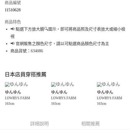
商品編號
超商取貨付款
11510628
LINE Pay
商品特色
Apple Pay
📢 點選下方放大鏡🔍圖示，即可將商品照及尺寸表放大或縮小檢
視
街口支付
📢 官網販售之顏色尺寸，請以可點選商品顏色尺寸為主
悠遊付
商品貨號：634086
Google Pay
全盈+PAY
日本店員穿搭推薦
大哥付你分期
相關說明
ゆんゆん
ゆんゆん
ゆんゆん
【大哥付你分期使用說明】
LOWRYS FARM
LOWRYS FARM
LOWRYS FARM
AFTEE先享後付
1.本服務由台灣大哥大提供，台灣大哥大用戶可立即使用無須另外申請。
163cm
163cm
163cm
2.付款方式選擇「大哥付你分期」，訂單成立後會自動跳轉到大哥付的交易
相關說明
流程，驗證手機門號後，選擇欲分期的期數、繳款截止日，確認付款後即完
【關於「AFTEE先享後付」】
成交易。
AFTEE先享後付是「在收到商品之後才付款」的支付方式。 讓您購物簡單便
運送方式
3.實際核准額度、可分期數及費用金額請依後續交易確認頁面所載為準。
利好安心！
詳細說明
相關推薦
4.訂單成立30分鐘內，如未前往確認交易或遇審核未通過，訂單將自動取
１．簡單：不需註冊會員、不需綁卡、不需儲值。