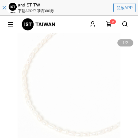
and ST TW
開啟APP
下載APP立即領300券
0
1
/
2