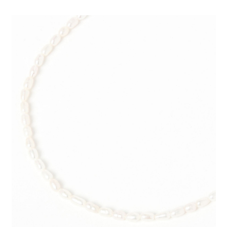
全家 取貨付款
消。如遇「轉專審核」未通過狀況，表示未達大哥付你分期系統評分，恕無
２．便利：只要手機號碼，簡訊認證，即可結帳。
法說明評估內容。
每筆NT$80，滿NT$888(含以上)免運費
３．安心：先確認商品／服務後，再付款。
【繳款方式說明】
1.分期款項不併入電信帳單，「大哥付你分期」於每月結算日後寄送繳費提
付款後 全家取貨
【「AFTEE先享後付」結帳流程】
醒簡訊。
１．於結帳方式選擇「AFTEE先享後付」後，將跳轉至「AFTEE先享後付」
每筆NT$80，滿NT$888(含以上)免運費
2.透過簡訊連結打開帳單後，可選擇「超商條碼／台灣大直營門市／銀行轉
結帳頁面，進行簡訊認證並確認金額後，即可完成結帳。
帳／街口支付／iPASS MONEY」等通路繳費。
２．訂單成立數日內，您將收到繳費通知簡訊。
7-11 取貨付款
３．收到繳費通知簡訊後14天內，點擊此簡訊中的連結，可透過四大超商／
【注意事項】
每筆NT$80，滿NT$1,500(含以上)免運費
ATM／網路銀行／等多元方式進行付款，方視為交易完成。
1.本服務係由「台灣大哥大股份有限公司」（以下簡稱本公司）所提供，讓
※ 請注意：結帳手續完成當下不需立刻繳費，但若您需要取消訂單，請聯絡
用戶於交易時，得透過本服務購買商品或服務，並由商店將買賣／分期付款
付款後 7-11取貨
購買商品的店家。未經商家同意取消之訂單仍視為有效，需透過AFTEE先享
買賣價金債權讓與本公司後，依約使用本公司帳單繳交帳款。
後付繳納相關費用。
每筆NT$80，滿NT$1,500(含以上)免運費
2.基於同意付款使用「大哥付你分期」之契約關係目的，商店將以您的個人
※ 交易是否成功請以「AFTEE先享後付 」之結帳頁面顯示為準，若有關於
資料（包含姓名、電話或地址）提供予台灣大哥大進項蒐集、處理及利用，
是否繳費成功／繳費後需取消欲退款等相關疑問，請聯繫「AFTEE先享後付
宅配
由本公司與您本人進行分期帳單所需資料之確認、核對及更正。
客戶支援中心」
https://netprotections.freshdesk.com/support/home
3.完整用戶服務條款，請詳閱以下連結：
https://oppay.tw/userRule
每筆NT$80，滿NT$1,500(含以上)免運費
【注意事項】
１．透過由恩沛科技股份有限公司提供之「AFTEE先享後付」服務完成之交
易，需依本服務之必要範圍內提供個人資料，並將交易相關給付款項請求債
權轉讓予恩沛科技股份有限公司。
２．關於個人資料處理事宜，請瀏覽以下網址：
https://aftee.tw/terms/#terms3
３．未成年的使用者請事先徵得法定代理人或監護人之同意方可使用
「AFTEE先享後付」，若未經同意申辦者引起之損失，本公司不負相關責
任。
４．使用「AFTEE先享後付」時，將依據個別帳號之用戶狀況，依本公司即