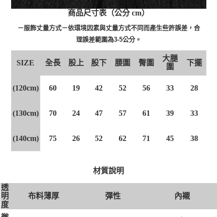
商品尺寸表（公分 cm）
－服飾丈量方式－依環境因素與丈量方式不同而產生些許誤差，合
理誤差範圍為3-5公分。
大腿
SIZE
全長
股上
股下
腰圍
臀圍
下擺
圍
(120cm)
60
19
42
52
56
33
28
(130cm)
70
24
47
57
61
39
33
(140cm)
75
26
52
62
71
45
38
材質說明
透
布料薄厚
彈性
內襯
明
度