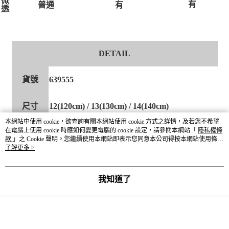
微
有
有
普通
透
DETAIL
貨號
639555
尺寸
12(120cm) / 13(130cm) / 14(140cm)
本網站中使用 cookie，欲查詢有關本網站使用 cookie 方式之詳情，及若您不希望
在電腦上使用 cookie 時應如何變更電腦的 cookie 設定，請參閱本網站「
隱私權條
顏色
09黑 / 82藍
款
」之 Cookie 聲明。您繼續使用本網站即表示您同意本公司得按本網站使用條款
之 Cookie 聲明使用 cookie。
了解更多 >
表面布料：聚酯纖維97％ 彈性纖維(聚氨酯)3％
材質成分
襯面布料：聚酯纖維100％
我知道了
產地
CHINA