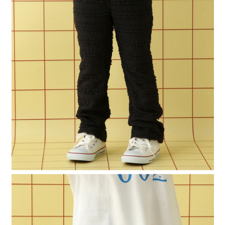
２．便利：只要手機號碼，簡訊認證，即可結帳。
法說明評估內容。
每筆NT$80，滿NT$888(含以上)免運費
３．安心：先確認商品／服務後，再付款。
【繳款方式說明】
1.分期款項不併入電信帳單，「大哥付你分期」於每月結算日後寄送繳費提
付款後 全家取貨
【「AFTEE先享後付」結帳流程】
醒簡訊。
１．於結帳方式選擇「AFTEE先享後付」後，將跳轉至「AFTEE先享後付」
每筆NT$80，滿NT$888(含以上)免運費
2.透過簡訊連結打開帳單後，可選擇「超商條碼／台灣大直營門市／銀行轉
結帳頁面，進行簡訊認證並確認金額後，即可完成結帳。
帳／街口支付／iPASS MONEY」等通路繳費。
２．訂單成立數日內，您將收到繳費通知簡訊。
7-11 取貨付款
３．收到繳費通知簡訊後14天內，點擊此簡訊中的連結，可透過四大超商／
【注意事項】
每筆NT$80，滿NT$1,500(含以上)免運費
ATM／網路銀行／等多元方式進行付款，方視為交易完成。
1.本服務係由「台灣大哥大股份有限公司」（以下簡稱本公司）所提供，讓
※ 請注意：結帳手續完成當下不需立刻繳費，但若您需要取消訂單，請聯絡
用戶於交易時，得透過本服務購買商品或服務，並由商店將買賣／分期付款
付款後 7-11取貨
購買商品的店家。未經商家同意取消之訂單仍視為有效，需透過AFTEE先享
買賣價金債權讓與本公司後，依約使用本公司帳單繳交帳款。
後付繳納相關費用。
每筆NT$80，滿NT$1,500(含以上)免運費
2.基於同意付款使用「大哥付你分期」之契約關係目的，商店將以您的個人
※ 交易是否成功請以「AFTEE先享後付 」之結帳頁面顯示為準，若有關於
資料（包含姓名、電話或地址）提供予台灣大哥大進項蒐集、處理及利用，
是否繳費成功／繳費後需取消欲退款等相關疑問，請聯繫「AFTEE先享後付
宅配
由本公司與您本人進行分期帳單所需資料之確認、核對及更正。
客戶支援中心」
https://netprotections.freshdesk.com/support/home
3.完整用戶服務條款，請詳閱以下連結：
https://oppay.tw/userRule
每筆NT$80，滿NT$1,500(含以上)免運費
【注意事項】
１．透過由恩沛科技股份有限公司提供之「AFTEE先享後付」服務完成之交
易，需依本服務之必要範圍內提供個人資料，並將交易相關給付款項請求債
權轉讓予恩沛科技股份有限公司。
２．關於個人資料處理事宜，請瀏覽以下網址：
https://aftee.tw/terms/#terms3
３．未成年的使用者請事先徵得法定代理人或監護人之同意方可使用
「AFTEE先享後付」，若未經同意申辦者引起之損失，本公司不負相關責
任。
４．使用「AFTEE先享後付」時，將依據個別帳號之用戶狀況，依本公司即