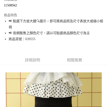
超商取貨付款
11508942
LINE Pay
商品特色
Apple Pay
📢 點選下方放大鏡🔍圖示，即可將商品照及尺寸表放大或縮小檢
視
街口支付
📢 官網販售之顏色尺寸，請以可點選商品顏色尺寸為主
悠遊付
商品貨號：639555
Google Pay
全盈+PAY
詳細說明
相關推薦
大哥付你分期
相關說明
【大哥付你分期使用說明】
AFTEE先享後付
1.本服務由台灣大哥大提供，台灣大哥大用戶可立即使用無須另外申請。
2.付款方式選擇「大哥付你分期」，訂單成立後會自動跳轉到大哥付的交易
相關說明
流程，驗證手機門號後，選擇欲分期的期數、繳款截止日，確認付款後即完
【關於「AFTEE先享後付」】
成交易。
AFTEE先享後付是「在收到商品之後才付款」的支付方式。 讓您購物簡單便
運送方式
3.實際核准額度、可分期數及費用金額請依後續交易確認頁面所載為準。
利好安心！
4.訂單成立30分鐘內，如未前往確認交易或遇審核未通過，訂單將自動取
１．簡單：不需註冊會員、不需綁卡、不需儲值。
全家 取貨付款
消。如遇「轉專審核」未通過狀況，表示未達大哥付你分期系統評分，恕無