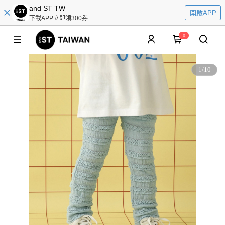
and ST TW
開啟APP
下載APP立即領300券
0
1
/
10