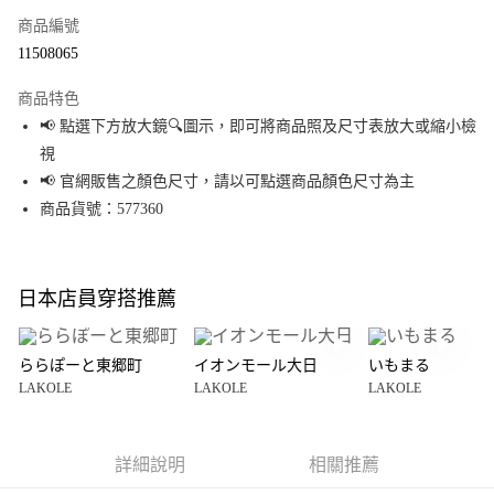
商品編號
超商取貨付款
11508065
LINE Pay
商品特色
Apple Pay
📢 點選下方放大鏡🔍圖示，即可將商品照及尺寸表放大或縮小檢
視
街口支付
📢 官網販售之顏色尺寸，請以可點選商品顏色尺寸為主
悠遊付
商品貨號：577360
Google Pay
全盈+PAY
日本店員穿搭推薦
大哥付你分期
相關說明
ららぽーと東郷町
イオンモール大日
いもまる
【大哥付你分期使用說明】
LAKOLE
LAKOLE
LAKOLE
AFTEE先享後付
1.本服務由台灣大哥大提供，台灣大哥大用戶可立即使用無須另外申請。
2.付款方式選擇「大哥付你分期」，訂單成立後會自動跳轉到大哥付的交易
相關說明
流程，驗證手機門號後，選擇欲分期的期數、繳款截止日，確認付款後即完
【關於「AFTEE先享後付」】
成交易。
詳細說明
相關推薦
AFTEE先享後付是「在收到商品之後才付款」的支付方式。 讓您購物簡單便
運送方式
3.實際核准額度、可分期數及費用金額請依後續交易確認頁面所載為準。
利好安心！