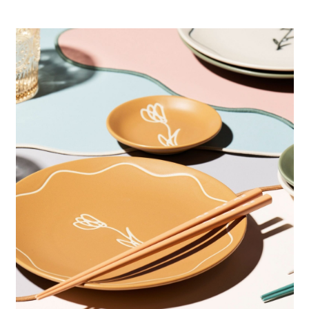
4.訂單成立30分鐘內，如未前往確認交易或遇審核未通過，訂單將自動取
１．簡單：不需註冊會員、不需綁卡、不需儲值。
全家 取貨付款
消。如遇「轉專審核」未通過狀況，表示未達大哥付你分期系統評分，恕無
２．便利：只要手機號碼，簡訊認證，即可結帳。
法說明評估內容。
每筆NT$80，滿NT$888(含以上)免運費
３．安心：先確認商品／服務後，再付款。
【繳款方式說明】
1.分期款項不併入電信帳單，「大哥付你分期」於每月結算日後寄送繳費提
付款後 全家取貨
【「AFTEE先享後付」結帳流程】
醒簡訊。
１．於結帳方式選擇「AFTEE先享後付」後，將跳轉至「AFTEE先享後付」
每筆NT$80，滿NT$888(含以上)免運費
2.透過簡訊連結打開帳單後，可選擇「超商條碼／台灣大直營門市／銀行轉
結帳頁面，進行簡訊認證並確認金額後，即可完成結帳。
帳／街口支付／iPASS MONEY」等通路繳費。
２．訂單成立數日內，您將收到繳費通知簡訊。
7-11 取貨付款
３．收到繳費通知簡訊後14天內，點擊此簡訊中的連結，可透過四大超商／
【注意事項】
每筆NT$80，滿NT$1,500(含以上)免運費
ATM／網路銀行／等多元方式進行付款，方視為交易完成。
1.本服務係由「台灣大哥大股份有限公司」（以下簡稱本公司）所提供，讓
※ 請注意：結帳手續完成當下不需立刻繳費，但若您需要取消訂單，請聯絡
用戶於交易時，得透過本服務購買商品或服務，並由商店將買賣／分期付款
付款後 7-11取貨
購買商品的店家。未經商家同意取消之訂單仍視為有效，需透過AFTEE先享
買賣價金債權讓與本公司後，依約使用本公司帳單繳交帳款。
後付繳納相關費用。
每筆NT$80，滿NT$1,500(含以上)免運費
2.基於同意付款使用「大哥付你分期」之契約關係目的，商店將以您的個人
※ 交易是否成功請以「AFTEE先享後付 」之結帳頁面顯示為準，若有關於
資料（包含姓名、電話或地址）提供予台灣大哥大進項蒐集、處理及利用，
是否繳費成功／繳費後需取消欲退款等相關疑問，請聯繫「AFTEE先享後付
宅配
由本公司與您本人進行分期帳單所需資料之確認、核對及更正。
客戶支援中心」
https://netprotections.freshdesk.com/support/home
3.完整用戶服務條款，請詳閱以下連結：
https://oppay.tw/userRule
每筆NT$80，滿NT$1,500(含以上)免運費
【注意事項】
１．透過由恩沛科技股份有限公司提供之「AFTEE先享後付」服務完成之交
易，需依本服務之必要範圍內提供個人資料，並將交易相關給付款項請求債
權轉讓予恩沛科技股份有限公司。
２．關於個人資料處理事宜，請瀏覽以下網址：
https://aftee.tw/terms/#terms3
３．未成年的使用者請事先徵得法定代理人或監護人之同意方可使用
「AFTEE先享後付」，若未經同意申辦者引起之損失，本公司不負相關責
任。