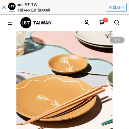
and ST TW
開啟APP
下載APP立即領300券
0
1
/
6