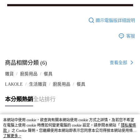
顯示電腦版詳細說明
客服
商品相關分類 (6)
查看全部
雜貨
廚房用品
餐具
LAKOLE
生活雜貨
廚房用品
餐具
本分類熱銷
全站排行
本網站中使用 cookie，欲查詢有關本網站使用 cookie 方式之詳情，及若您不希望
熱門標籤
在電腦上使用 cookie 時應如何變更電腦的 cookie 設定，請參閱本網站「
隱私權條
款
」之 Cookie 聲明。您繼續使用本網站即表示您同意本公司得按本網站使用條款
之 Cookie 聲明使用 cookie。
了解更多 >