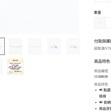
數量
付款與運
超取滿NT$
商品特色
付款方式
信用卡一
商品編號
11508038
超商取貨
商品特色
LINE Pay
📢 
檢視
Apple Pay
📢 
街口支付
商品貨號