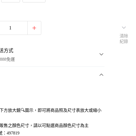
清除
紀錄
送方式
888免運
次付款
付款
點選下方放大鏡🔍圖示，即可將商品照及尺寸表放大或縮小
官網販售之顏色尺寸，請以可點選商品顏色尺寸為主
：497819