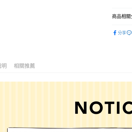
悠遊付
商品相關分
Google Pay
全盈+PAY
女裝
配
分享
男女配件
大哥付你
相關說明
LAKOLE
【大哥付
AFTEE先
1.本服務
LAKOLE
2.付款方
相關說明
說明
相關推薦
LAKOLE
流程，驗
【關於「A
完成交易
AFTEE
LAKOLE
3.實際核
便利好安
運送方式
4.訂單成
１．簡單
消。如遇
２．便利
全家 取貨
無法說明
３．安心
【繳款方
每筆NT$8
1.分期款
【「AFT
醒簡訊。
付款後 全
１．於結帳
2.透過簡
付」結帳
每筆NT$8
帳／街口支付
２．訂單
３．收到繳
7-11 取貨
【注意事