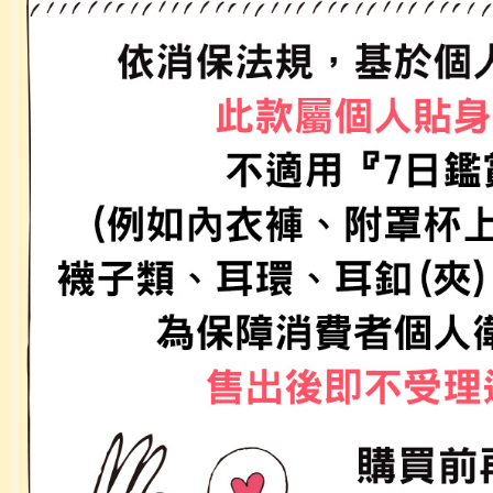
／ATM／
1.本服務
※ 請注意
每筆NT$8
用戶於交
絡購買商品
款買賣價
先享後付
付款後 7-
2.基於同
※ 交易是
每筆NT$8
資料（包
是否繳費成
用，由本
付客戶支
宅配
3.完整用
【注意事
每筆NT$8
１．透過由
交易，需
求債權轉
２．關於
３．未成
「AFTE
任。
４．使用「
即時審查
結果請求
５．嚴禁
形，恩沛
動。