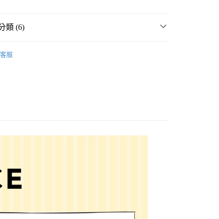
類 (6)
件
飾品
耳夾式耳環、耳釦
客服
飾品
耳夾式耳環、耳釦
分期
男女配件
你分期使用說明】
享後付
由台灣大哥大提供，台灣大哥大用戶可立即使用無須另外申請。
女裝
配件
飾品
式選擇「大哥付你分期」，訂單成立後會自動跳轉到大哥付的交易
💥 OUTLET SALE 出清 ❗
證手機門號後，選擇欲分期的期數、繳款截止日，確認付款後即
FTEE先享後付」】
。
先享後付是「在收到商品之後才付款」的支付方式。 讓您購物簡單
🌸 加碼！特價品↘1件88折｜2件8折🌷
准額度、可分期數及費用金額請依後續交易確認頁面所載為準。
心！
立30分鐘內，如未前往確認交易或遇審核未通過，訂單將自動取
：不需註冊會員、不需綁卡、不需儲值。
「轉專審核」未通過狀況，表示未達大哥付你分期系統評分，恕
：只要手機號碼，簡訊認證，即可結帳。
付款
評估內容。
：先確認商品／服務後，再付款。
式說明】
0，滿NT$888(含以上)免運費
項不併入電信帳單，「大哥付你分期」於每月結算日後寄送繳費提
EE先享後付」結帳流程】
家取貨
方式選擇「AFTEE先享後付」後，將跳轉至「AFTEE先享後
訊連結打開帳單後，可選擇「超商條碼／台灣大直營門市／銀行轉
頁面，進行簡訊認證並確認金額後，即可完成結帳。
0，滿NT$888(含以上)免運費
／iPASS MONEY」等通路繳費。
成立數日內，您將收到繳費通知簡訊。
費通知簡訊後14天內，點擊此簡訊中的連結，可透過四大超商
付款
項】