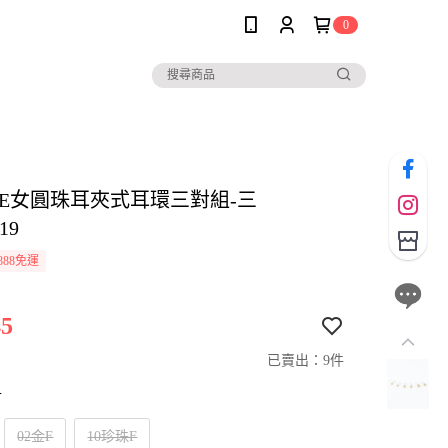
0
OLE女圓珠耳夾式耳環三對組-三
19
888免運
5
已賣出：9件
寸
02金F
10珍珠F