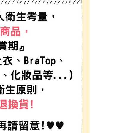
網路銀行／等多元方式進行付款，方視為交易完成。
係由「台灣大哥大股份有限公司」（以下簡稱本公司）所提供，讓
：結帳手續完成當下不需立刻繳費，但若您需要取消訂單，請聯
0，滿NT$1,500(含以上)免運費
易時，得透過本服務購買商品或服務，並由商店將買賣／分期付
的店家。未經商家同意取消之訂單仍視為有效，需透過AFTEE
金債權讓與本公司後，依約使用本公司帳單繳交帳款。
繳納相關費用。
11取貨
意付款使用「大哥付你分期」之契約關係目的，商店將以您的個人
否成功請以「AFTEE先享後付 」之結帳頁面顯示為準，若有關於
0，滿NT$1,500(含以上)免運費
含姓名、電話或地址）提供予台灣大哥大進項蒐集、處理及利
功／繳費後需取消欲退款等相關疑問，請聯繫「AFTEE先享後
公司與您本人進行分期帳單所需資料之確認、核對及更正。
援中心」
https://netprotections.freshdesk.com/support/home
戶服務條款，請詳閱以下連結：
https://oppay.tw/userRule
項】
0，滿NT$1,500(含以上)免運費
恩沛科技股份有限公司提供之「AFTEE先享後付」服務完成之
依本服務之必要範圍內提供個人資料，並將交易相關給付款項請
讓予恩沛科技股份有限公司。
個人資料處理事宜，請瀏覽以下網址：
https://aftee.tw/terms/#terms3
年的使用者請事先徵得法定代理人或監護人之同意方可使用
E先享後付」，若未經同意申辦者引起之損失，本公司不負相關責
AFTEE先享後付」時，將依據個別帳號之用戶狀況，依本公司
核予不同之上限額度；若仍有額度不足之情形，本公司將視審查
用戶進行身份認證。
一人註冊多個帳號或使用他人資訊註冊。若發現惡意使用之情
科技股份有限公司將有權停止該用戶之使用額度並採取法律行