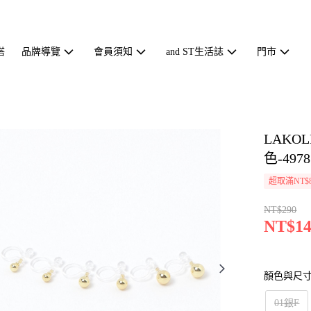
搭
品牌導覽
會員須知
and ST生活誌
門市
LAK
色-4978
超取滿NT$
NT$290
NT$14
顏色與尺
01銀F