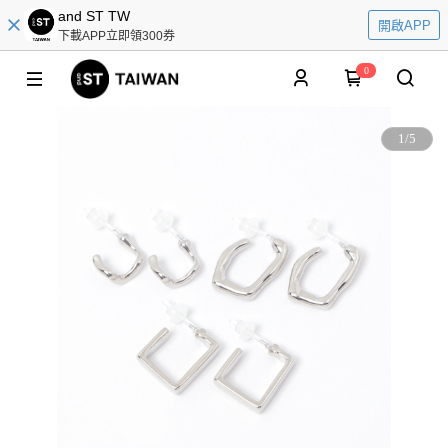
and ST TW
開啟APP
下載APP立即領300券
0
1
/
5