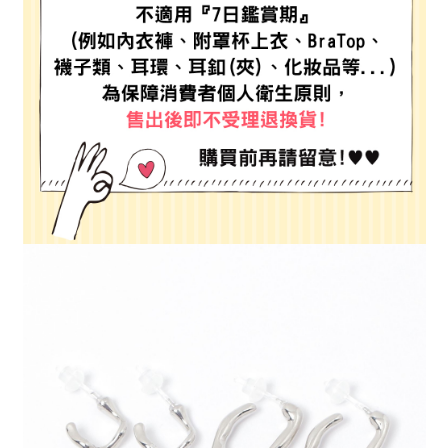
每筆NT$80，滿NT$888(含以上)免運費
３．安心：先確認商品／服務後，再付款。
【繳款方式說明】
1.分期款項不併入電信帳單，「大哥付你分期」於每月結算日後寄送繳費提
付款後 全家取貨
【「AFTEE先享後付」結帳流程】
醒簡訊。
１．於結帳方式選擇「AFTEE先享後付」後，將跳轉至「AFTEE先享後付」
每筆NT$80，滿NT$888(含以上)免運費
2.透過簡訊連結打開帳單後，可選擇「超商條碼／台灣大直營門市／銀行轉
結帳頁面，進行簡訊認證並確認金額後，即可完成結帳。
帳／街口支付／iPASS MONEY」等通路繳費。
２．訂單成立數日內，您將收到繳費通知簡訊。
7-11 取貨付款
３．收到繳費通知簡訊後14天內，點擊此簡訊中的連結，可透過四大超商／
【注意事項】
每筆NT$80，滿NT$1,500(含以上)免運費
ATM／網路銀行／等多元方式進行付款，方視為交易完成。
1.本服務係由「台灣大哥大股份有限公司」（以下簡稱本公司）所提供，讓
※ 請注意：結帳手續完成當下不需立刻繳費，但若您需要取消訂單，請聯絡
用戶於交易時，得透過本服務購買商品或服務，並由商店將買賣／分期付款
付款後 7-11取貨
購買商品的店家。未經商家同意取消之訂單仍視為有效，需透過AFTEE先享
買賣價金債權讓與本公司後，依約使用本公司帳單繳交帳款。
後付繳納相關費用。
每筆NT$80，滿NT$1,500(含以上)免運費
2.基於同意付款使用「大哥付你分期」之契約關係目的，商店將以您的個人
※ 交易是否成功請以「AFTEE先享後付 」之結帳頁面顯示為準，若有關於
資料（包含姓名、電話或地址）提供予台灣大哥大進項蒐集、處理及利用，
是否繳費成功／繳費後需取消欲退款等相關疑問，請聯繫「AFTEE先享後付
宅配
由本公司與您本人進行分期帳單所需資料之確認、核對及更正。
客戶支援中心」
https://netprotections.freshdesk.com/support/home
3.完整用戶服務條款，請詳閱以下連結：
https://oppay.tw/userRule
每筆NT$80，滿NT$1,500(含以上)免運費
【注意事項】
１．透過由恩沛科技股份有限公司提供之「AFTEE先享後付」服務完成之交
易，需依本服務之必要範圍內提供個人資料，並將交易相關給付款項請求債
權轉讓予恩沛科技股份有限公司。
２．關於個人資料處理事宜，請瀏覽以下網址：
https://aftee.tw/terms/#terms3
３．未成年的使用者請事先徵得法定代理人或監護人之同意方可使用
「AFTEE先享後付」，若未經同意申辦者引起之損失，本公司不負相關責
任。
４．使用「AFTEE先享後付」時，將依據個別帳號之用戶狀況，依本公司即
時審查核予不同之上限額度；若仍有額度不足之情形，本公司將視審查結果