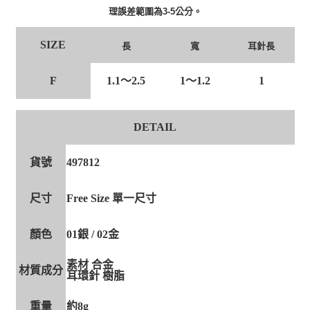
理誤差範圍為3-5公分。
SIZE
長
寬
耳針長
F
1.1～2.5
1～1.2
1
DETAIL
貨號
497812
尺寸
Free Size 單一尺寸
顏色
01銀 / 02金
素材 合金
材質成分
耳環針 樹脂
重量
約8g