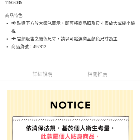
11508035
LINE Pay
商品特色
Apple Pay
📢 點選下方放大鏡🔍圖示，即可將商品照及尺寸表放大或縮小檢
視
街口支付
📢 官網販售之顏色尺寸，請以可點選商品顏色尺寸為主
悠遊付
商品貨號：497812
Google Pay
全盈+PAY
詳細說明
相關推薦
大哥付你分期
相關說明
【大哥付你分期使用說明】
AFTEE先享後付
1.本服務由台灣大哥大提供，台灣大哥大用戶可立即使用無須另外申請。
2.付款方式選擇「大哥付你分期」，訂單成立後會自動跳轉到大哥付的交易
相關說明
流程，驗證手機門號後，選擇欲分期的期數、繳款截止日，確認付款後即完
【關於「AFTEE先享後付」】
成交易。
AFTEE先享後付是「在收到商品之後才付款」的支付方式。 讓您購物簡單便
運送方式
3.實際核准額度、可分期數及費用金額請依後續交易確認頁面所載為準。
利好安心！
4.訂單成立30分鐘內，如未前往確認交易或遇審核未通過，訂單將自動取
１．簡單：不需註冊會員、不需綁卡、不需儲值。
全家 取貨付款
消。如遇「轉專審核」未通過狀況，表示未達大哥付你分期系統評分，恕無
２．便利：只要手機號碼，簡訊認證，即可結帳。
法說明評估內容。