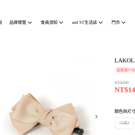
搭
品牌導覽
會員須知
and ST生活誌
門市
LAKO
超取滿NT$
NT$290
NT$14
顏色與尺
19黑F