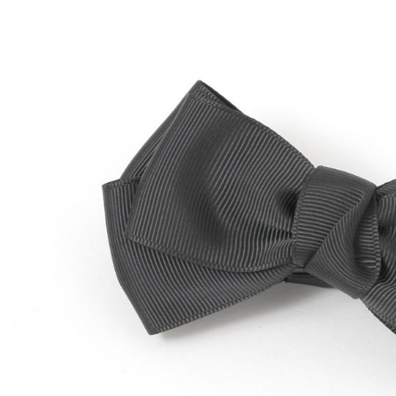
用戶於交
絡購買商品
款買賣價
先享後付
付款後 7-
2.基於同
※ 交易是
每筆NT$8
資料（包
是否繳費成
用，由本
付客戶支
宅配
3.完整用
【注意事
每筆NT$8
１．透過由
交易，需
求債權轉
２．關於
３．未成
「AFTE
任。
４．使用「
即時審查
結果請求
５．嚴禁
形，恩沛
動。