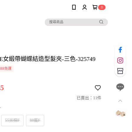
0
LE女緞帶蝴蝶結造型髮夾-三色-325749
888免運
5
已賣出：11件
寸
55米棕F
88藍F