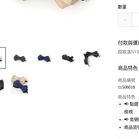
數量
付款與運
超取滿NT$
商品特色
付款方式
信用卡一
商品編號
11508018
超商取貨
商品特色
LINE Pay
📢 
檢視
Apple Pay
📢 
街口支付
商品貨號
悠遊付