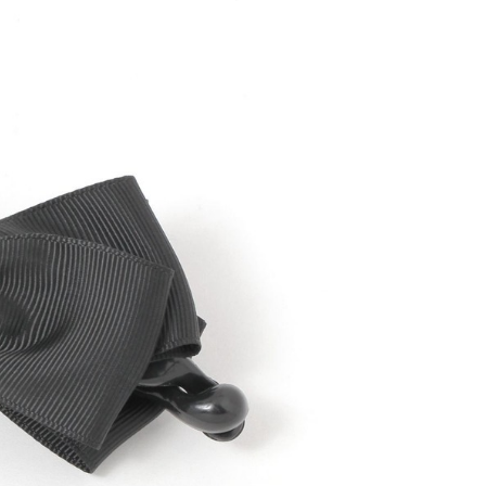
易時，得透過本服務購買商品或服務，並由商店將買賣／分期付
的店家。未經商家同意取消之訂單仍視為有效，需透過AFTEE
金債權讓與本公司後，依約使用本公司帳單繳交帳款。
繳納相關費用。
11取貨
意付款使用「大哥付你分期」之契約關係目的，商店將以您的個人
否成功請以「AFTEE先享後付 」之結帳頁面顯示為準，若有關於
0，滿NT$1,500(含以上)免運費
含姓名、電話或地址）提供予台灣大哥大進項蒐集、處理及利
功／繳費後需取消欲退款等相關疑問，請聯繫「AFTEE先享後
公司與您本人進行分期帳單所需資料之確認、核對及更正。
援中心」
https://netprotections.freshdesk.com/support/home
戶服務條款，請詳閱以下連結：
https://oppay.tw/userRule
項】
0，滿NT$1,500(含以上)免運費
恩沛科技股份有限公司提供之「AFTEE先享後付」服務完成之
依本服務之必要範圍內提供個人資料，並將交易相關給付款項請
讓予恩沛科技股份有限公司。
個人資料處理事宜，請瀏覽以下網址：
https://aftee.tw/terms/#terms3
年的使用者請事先徵得法定代理人或監護人之同意方可使用
E先享後付」，若未經同意申辦者引起之損失，本公司不負相關責
AFTEE先享後付」時，將依據個別帳號之用戶狀況，依本公司
核予不同之上限額度；若仍有額度不足之情形，本公司將視審查
用戶進行身份認證。
一人註冊多個帳號或使用他人資訊註冊。若發現惡意使用之情
科技股份有限公司將有權停止該用戶之使用額度並採取法律行