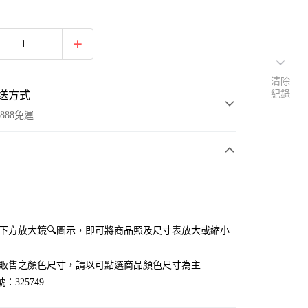
清除
紀錄
送方式
888免運
次付款
付款
點選下方放大鏡🔍圖示，即可將商品照及尺寸表放大或縮小
官網販售之顏色尺寸，請以可點選商品顏色尺寸為主
：325749