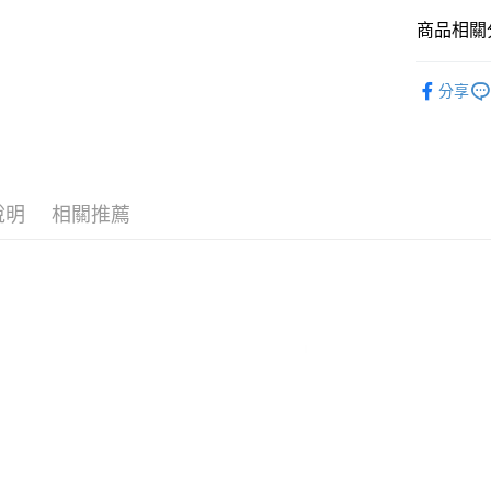
商品相關分
Google Pay
全盈+PAY
男女配件
分享
LAKOLE
大哥付你
相關說明
LAKOLE
【大哥付
AFTEE先
1.本服務
LAKOLE
2.付款方
相關說明
說明
相關推薦
LAKOLE
流程，驗
【關於「A
完成交易
AFTEE
🈹 夏季 SU
3.實際核
便利好安
運送方式
4.訂單成
１．簡單
LAKOLE
消。如遇
２．便利
全家 取貨
無法說明
３．安心
【繳款方
每筆NT$8
1.分期款
【「AFT
醒簡訊。
付款後 全
１．於結帳
2.透過簡
付」結帳
每筆NT$8
帳／街口支付
２．訂單
３．收到繳
7-11 取貨
【注意事
／ATM／
1.本服務
※ 請注意
每筆NT$8