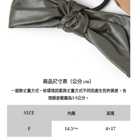
商品尺寸表（公分 cm）
－服飾丈量方式－依環境因素與丈量方式不同而產生些許誤差，合
理誤差範圍為3-5公分。
SIZE
內圍
面寬
F
14.5～
4×17