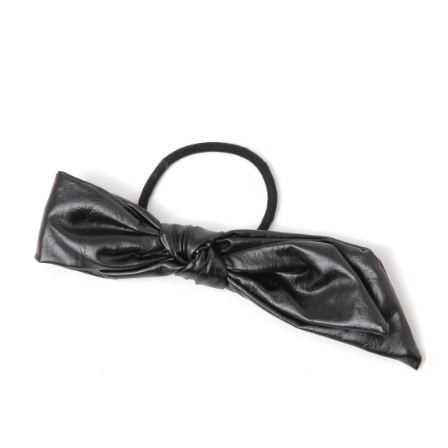
２．便利：只要手機號碼，簡訊認證，即可結帳。
法說明評估內容。
每筆NT$80，滿NT$888(含以上)免運費
３．安心：先確認商品／服務後，再付款。
【繳款方式說明】
1.分期款項不併入電信帳單，「大哥付你分期」於每月結算日後寄送繳費提
付款後 全家取貨
【「AFTEE先享後付」結帳流程】
醒簡訊。
１．於結帳方式選擇「AFTEE先享後付」後，將跳轉至「AFTEE先享後付」
每筆NT$80，滿NT$888(含以上)免運費
2.透過簡訊連結打開帳單後，可選擇「超商條碼／台灣大直營門市／銀行轉
結帳頁面，進行簡訊認證並確認金額後，即可完成結帳。
帳／街口支付／iPASS MONEY」等通路繳費。
２．訂單成立數日內，您將收到繳費通知簡訊。
7-11 取貨付款
３．收到繳費通知簡訊後14天內，點擊此簡訊中的連結，可透過四大超商／
【注意事項】
每筆NT$80，滿NT$1,500(含以上)免運費
ATM／網路銀行／等多元方式進行付款，方視為交易完成。
1.本服務係由「台灣大哥大股份有限公司」（以下簡稱本公司）所提供，讓
※ 請注意：結帳手續完成當下不需立刻繳費，但若您需要取消訂單，請聯絡
用戶於交易時，得透過本服務購買商品或服務，並由商店將買賣／分期付款
付款後 7-11取貨
購買商品的店家。未經商家同意取消之訂單仍視為有效，需透過AFTEE先享
買賣價金債權讓與本公司後，依約使用本公司帳單繳交帳款。
後付繳納相關費用。
每筆NT$80，滿NT$1,500(含以上)免運費
2.基於同意付款使用「大哥付你分期」之契約關係目的，商店將以您的個人
※ 交易是否成功請以「AFTEE先享後付 」之結帳頁面顯示為準，若有關於
資料（包含姓名、電話或地址）提供予台灣大哥大進項蒐集、處理及利用，
是否繳費成功／繳費後需取消欲退款等相關疑問，請聯繫「AFTEE先享後付
宅配
由本公司與您本人進行分期帳單所需資料之確認、核對及更正。
客戶支援中心」
https://netprotections.freshdesk.com/support/home
3.完整用戶服務條款，請詳閱以下連結：
https://oppay.tw/userRule
每筆NT$80，滿NT$1,500(含以上)免運費
【注意事項】
１．透過由恩沛科技股份有限公司提供之「AFTEE先享後付」服務完成之交
易，需依本服務之必要範圍內提供個人資料，並將交易相關給付款項請求債
權轉讓予恩沛科技股份有限公司。
２．關於個人資料處理事宜，請瀏覽以下網址：
https://aftee.tw/terms/#terms3
３．未成年的使用者請事先徵得法定代理人或監護人之同意方可使用
「AFTEE先享後付」，若未經同意申辦者引起之損失，本公司不負相關責
任。
４．使用「AFTEE先享後付」時，將依據個別帳號之用戶狀況，依本公司即