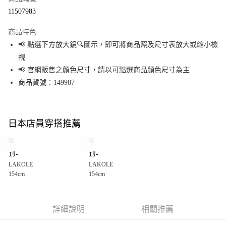
超商取貨付款
11507983
LINE Pay
商品特色
Apple Pay
📢 點選下方放大鏡🔍圖示，即可將商品照及尺寸表放大或縮小檢
視
街口支付
📢 官網販售之顏色尺寸，請以可點選商品顏色尺寸為主
悠遊付
商品貨號：149987
Google Pay
全盈+PAY
日本店員穿搭推薦
大哥付你分期
相關說明
ｴﾘ-
ｴﾘ-
【大哥付你分期使用說明】
LAKOLE
LAKOLE
AFTEE先享後付
1.本服務由台灣大哥大提供，台灣大哥大用戶可立即使用無須另外申請。
154cm
154cm
2.付款方式選擇「大哥付你分期」，訂單成立後會自動跳轉到大哥付的交易
相關說明
流程，驗證手機門號後，選擇欲分期的期數、繳款截止日，確認付款後即完
【關於「AFTEE先享後付」】
成交易。
AFTEE先享後付是「在收到商品之後才付款」的支付方式。 讓您購物簡單便
運送方式
3.實際核准額度、可分期數及費用金額請依後續交易確認頁面所載為準。
利好安心！
詳細說明
相關推薦
4.訂單成立30分鐘內，如未前往確認交易或遇審核未通過，訂單將自動取
１．簡單：不需註冊會員、不需綁卡、不需儲值。
全家 取貨付款
消。如遇「轉專審核」未通過狀況，表示未達大哥付你分期系統評分，恕無