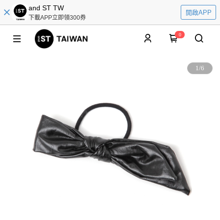
and ST TW
開啟APP
下載APP立即領300券
0
1
/
6