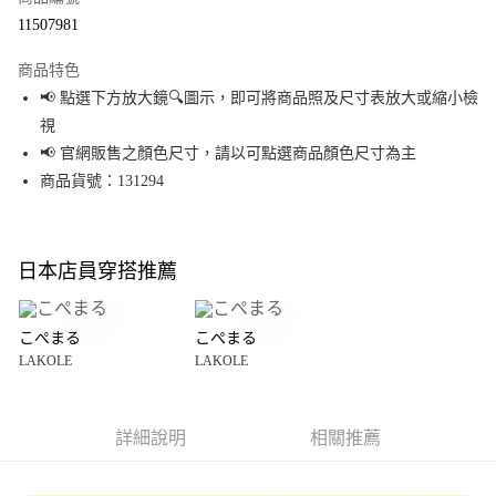
超商取貨付款
11507981
LINE Pay
商品特色
Apple Pay
📢 點選下方放大鏡🔍圖示，即可將商品照及尺寸表放大或縮小檢
視
街口支付
📢 官網販售之顏色尺寸，請以可點選商品顏色尺寸為主
悠遊付
商品貨號：131294
Google Pay
全盈+PAY
日本店員穿搭推薦
大哥付你分期
相關說明
こぺまる
こぺまる
【大哥付你分期使用說明】
LAKOLE
LAKOLE
AFTEE先享後付
1.本服務由台灣大哥大提供，台灣大哥大用戶可立即使用無須另外申請。
2.付款方式選擇「大哥付你分期」，訂單成立後會自動跳轉到大哥付的交易
相關說明
流程，驗證手機門號後，選擇欲分期的期數、繳款截止日，確認付款後即完
【關於「AFTEE先享後付」】
成交易。
詳細說明
相關推薦
AFTEE先享後付是「在收到商品之後才付款」的支付方式。 讓您購物簡單便
運送方式
3.實際核准額度、可分期數及費用金額請依後續交易確認頁面所載為準。
利好安心！
4.訂單成立30分鐘內，如未前往確認交易或遇審核未通過，訂單將自動取
１．簡單：不需註冊會員、不需綁卡、不需儲值。
全家 取貨付款
消。如遇「轉專審核」未通過狀況，表示未達大哥付你分期系統評分，恕無