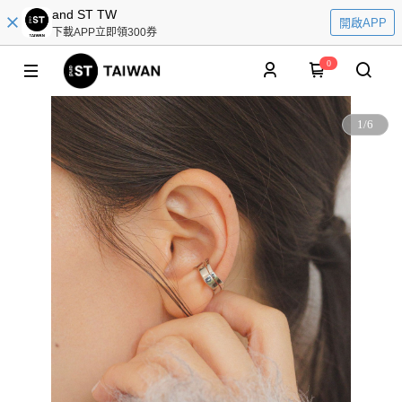
and ST TW
開啟APP
下載APP立即領300券
0
1
/
6