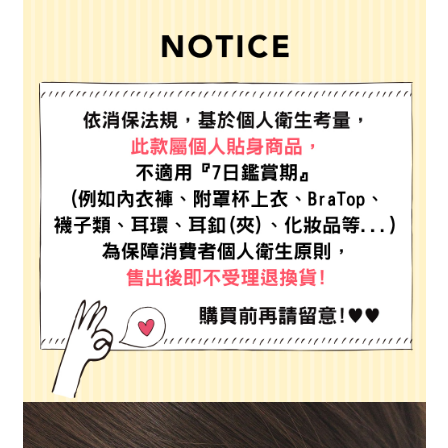
２．便利：只要手機號碼，簡訊認證，即可結帳。
法說明評估內容。
每筆NT$80，滿NT$888(含以上)免運費
３．安心：先確認商品／服務後，再付款。
【繳款方式說明】
1.分期款項不併入電信帳單，「大哥付你分期」於每月結算日後寄送繳費提
付款後 全家取貨
【「AFTEE先享後付」結帳流程】
醒簡訊。
１．於結帳方式選擇「AFTEE先享後付」後，將跳轉至「AFTEE先享後付」
每筆NT$80，滿NT$888(含以上)免運費
2.透過簡訊連結打開帳單後，可選擇「超商條碼／台灣大直營門市／銀行轉
結帳頁面，進行簡訊認證並確認金額後，即可完成結帳。
帳／街口支付／iPASS MONEY」等通路繳費。
２．訂單成立數日內，您將收到繳費通知簡訊。
7-11 取貨付款
３．收到繳費通知簡訊後14天內，點擊此簡訊中的連結，可透過四大超商／
【注意事項】
每筆NT$80，滿NT$1,500(含以上)免運費
ATM／網路銀行／等多元方式進行付款，方視為交易完成。
1.本服務係由「台灣大哥大股份有限公司」（以下簡稱本公司）所提供，讓
※ 請注意：結帳手續完成當下不需立刻繳費，但若您需要取消訂單，請聯絡
用戶於交易時，得透過本服務購買商品或服務，並由商店將買賣／分期付款
付款後 7-11取貨
購買商品的店家。未經商家同意取消之訂單仍視為有效，需透過AFTEE先享
買賣價金債權讓與本公司後，依約使用本公司帳單繳交帳款。
後付繳納相關費用。
每筆NT$80，滿NT$1,500(含以上)免運費
2.基於同意付款使用「大哥付你分期」之契約關係目的，商店將以您的個人
※ 交易是否成功請以「AFTEE先享後付 」之結帳頁面顯示為準，若有關於
資料（包含姓名、電話或地址）提供予台灣大哥大進項蒐集、處理及利用，
是否繳費成功／繳費後需取消欲退款等相關疑問，請聯繫「AFTEE先享後付
宅配
由本公司與您本人進行分期帳單所需資料之確認、核對及更正。
客戶支援中心」
https://netprotections.freshdesk.com/support/home
3.完整用戶服務條款，請詳閱以下連結：
https://oppay.tw/userRule
每筆NT$80，滿NT$1,500(含以上)免運費
【注意事項】
１．透過由恩沛科技股份有限公司提供之「AFTEE先享後付」服務完成之交
易，需依本服務之必要範圍內提供個人資料，並將交易相關給付款項請求債
權轉讓予恩沛科技股份有限公司。
２．關於個人資料處理事宜，請瀏覽以下網址：
https://aftee.tw/terms/#terms3
３．未成年的使用者請事先徵得法定代理人或監護人之同意方可使用
「AFTEE先享後付」，若未經同意申辦者引起之損失，本公司不負相關責
任。
４．使用「AFTEE先享後付」時，將依據個別帳號之用戶狀況，依本公司即