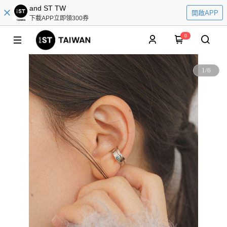
and ST TW
開啟APP
下載APP立即領300券
0
1
/
6