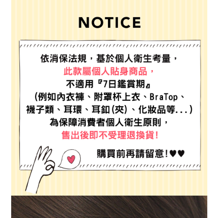
２．便利：只要手機號碼，簡訊認證，即可結帳。
法說明評估內容。
每筆NT$80，滿NT$888(含以上)免運費
３．安心：先確認商品／服務後，再付款。
【繳款方式說明】
1.分期款項不併入電信帳單，「大哥付你分期」於每月結算日後寄送繳費提
付款後 全家取貨
【「AFTEE先享後付」結帳流程】
醒簡訊。
１．於結帳方式選擇「AFTEE先享後付」後，將跳轉至「AFTEE先享後付」
每筆NT$80，滿NT$888(含以上)免運費
2.透過簡訊連結打開帳單後，可選擇「超商條碼／台灣大直營門市／銀行轉
結帳頁面，進行簡訊認證並確認金額後，即可完成結帳。
帳／街口支付／iPASS MONEY」等通路繳費。
２．訂單成立數日內，您將收到繳費通知簡訊。
7-11 取貨付款
３．收到繳費通知簡訊後14天內，點擊此簡訊中的連結，可透過四大超商／
【注意事項】
每筆NT$80，滿NT$1,500(含以上)免運費
ATM／網路銀行／等多元方式進行付款，方視為交易完成。
1.本服務係由「台灣大哥大股份有限公司」（以下簡稱本公司）所提供，讓
※ 請注意：結帳手續完成當下不需立刻繳費，但若您需要取消訂單，請聯絡
用戶於交易時，得透過本服務購買商品或服務，並由商店將買賣／分期付款
付款後 7-11取貨
購買商品的店家。未經商家同意取消之訂單仍視為有效，需透過AFTEE先享
買賣價金債權讓與本公司後，依約使用本公司帳單繳交帳款。
後付繳納相關費用。
每筆NT$80，滿NT$1,500(含以上)免運費
2.基於同意付款使用「大哥付你分期」之契約關係目的，商店將以您的個人
※ 交易是否成功請以「AFTEE先享後付 」之結帳頁面顯示為準，若有關於
資料（包含姓名、電話或地址）提供予台灣大哥大進項蒐集、處理及利用，
是否繳費成功／繳費後需取消欲退款等相關疑問，請聯繫「AFTEE先享後付
宅配
由本公司與您本人進行分期帳單所需資料之確認、核對及更正。
客戶支援中心」
https://netprotections.freshdesk.com/support/home
3.完整用戶服務條款，請詳閱以下連結：
https://oppay.tw/userRule
每筆NT$80，滿NT$1,500(含以上)免運費
【注意事項】
１．透過由恩沛科技股份有限公司提供之「AFTEE先享後付」服務完成之交
易，需依本服務之必要範圍內提供個人資料，並將交易相關給付款項請求債
權轉讓予恩沛科技股份有限公司。
２．關於個人資料處理事宜，請瀏覽以下網址：
https://aftee.tw/terms/#terms3
３．未成年的使用者請事先徵得法定代理人或監護人之同意方可使用
「AFTEE先享後付」，若未經同意申辦者引起之損失，本公司不負相關責
任。
４．使用「AFTEE先享後付」時，將依據個別帳號之用戶狀況，依本公司即