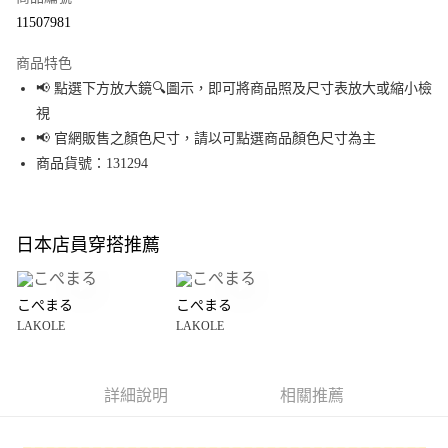
超商取貨付款
11507981
LINE Pay
商品特色
Apple Pay
📢 點選下方放大鏡🔍圖示，即可將商品照及尺寸表放大或縮小檢
視
街口支付
📢 官網販售之顏色尺寸，請以可點選商品顏色尺寸為主
悠遊付
商品貨號：131294
Google Pay
全盈+PAY
日本店員穿搭推薦
大哥付你分期
相關說明
こぺまる
こぺまる
【大哥付你分期使用說明】
LAKOLE
LAKOLE
AFTEE先享後付
1.本服務由台灣大哥大提供，台灣大哥大用戶可立即使用無須另外申請。
2.付款方式選擇「大哥付你分期」，訂單成立後會自動跳轉到大哥付的交易
相關說明
流程，驗證手機門號後，選擇欲分期的期數、繳款截止日，確認付款後即完
【關於「AFTEE先享後付」】
成交易。
詳細說明
相關推薦
AFTEE先享後付是「在收到商品之後才付款」的支付方式。 讓您購物簡單便
運送方式
3.實際核准額度、可分期數及費用金額請依後續交易確認頁面所載為準。
利好安心！
4.訂單成立30分鐘內，如未前往確認交易或遇審核未通過，訂單將自動取
１．簡單：不需註冊會員、不需綁卡、不需儲值。
全家 取貨付款
消。如遇「轉專審核」未通過狀況，表示未達大哥付你分期系統評分，恕無