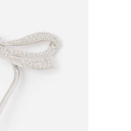
金債權讓與本公司後，依約使用本公司帳單繳交帳款。
繳納相關費用。
11取貨
意付款使用「大哥付你分期」之契約關係目的，商店將以您的個人
否成功請以「AFTEE先享後付 」之結帳頁面顯示為準，若有關於
0，滿NT$1,500(含以上)免運費
含姓名、電話或地址）提供予台灣大哥大進項蒐集、處理及利
功／繳費後需取消欲退款等相關疑問，請聯繫「AFTEE先享後
公司與您本人進行分期帳單所需資料之確認、核對及更正。
援中心」
https://netprotections.freshdesk.com/support/home
戶服務條款，請詳閱以下連結：
https://oppay.tw/userRule
項】
0，滿NT$1,500(含以上)免運費
恩沛科技股份有限公司提供之「AFTEE先享後付」服務完成之
依本服務之必要範圍內提供個人資料，並將交易相關給付款項請
讓予恩沛科技股份有限公司。
個人資料處理事宜，請瀏覽以下網址：
https://aftee.tw/terms/#terms3
年的使用者請事先徵得法定代理人或監護人之同意方可使用
E先享後付」，若未經同意申辦者引起之損失，本公司不負相關責
AFTEE先享後付」時，將依據個別帳號之用戶狀況，依本公司
核予不同之上限額度；若仍有額度不足之情形，本公司將視審查
用戶進行身份認證。
一人註冊多個帳號或使用他人資訊註冊。若發現惡意使用之情
科技股份有限公司將有權停止該用戶之使用額度並採取法律行