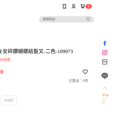
0
LE女碎鑽蝴蝶結髮叉-二色-109973
888免運
0
已賣出：6件
寸
02金F