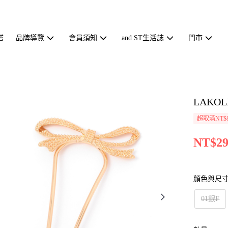
搭
品牌導覽
會員須知
and ST生活誌
門市
LAKO
超取滿NT$
NT$29
顏色與尺
01銀F