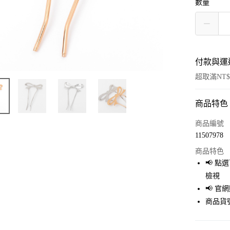
數量
付款與運
超取滿NT$
商品特色
付款方式
信用卡一
商品編號
11507978
超商取貨
商品特色
LINE Pay
📢 
檢視
Apple Pay
📢 
街口支付
商品貨號
悠遊付