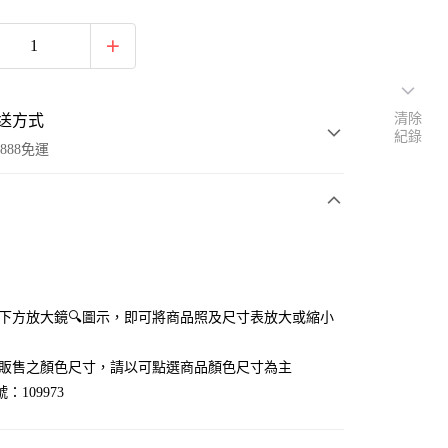
清除
送方式
紀錄
888免運
次付款
付款
點選下方放大鏡🔍圖示，即可將商品照及尺寸表放大或縮小
官網販售之顏色尺寸，請以可點選商品顏色尺寸為主
：109973