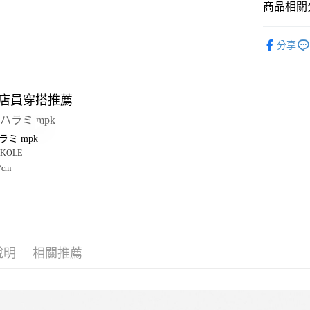
商品相關分
Google Pay
全盈+PAY
女裝
配
分享
男女配件
大哥付你
相關說明
LAKOLE
【大哥付
店員穿搭推薦
AFTEE先
1.本服務
LAKOLE
2.付款方
相關說明
LAKOLE
流程，驗
【關於「A
ラミ mpk
完成交易
AFTEE
3.實際核
KOLE
便利好安
運送方式
4.訂單成
１．簡單
7cm
消。如遇
２．便利
全家 取貨
無法說明
３．安心
【繳款方
每筆NT$8
1.分期款
【「AFT
醒簡訊。
付款後 全
１．於結帳
2.透過簡
付」結帳
每筆NT$8
帳／街口支付
說明
相關推薦
２．訂單
３．收到繳
7-11 取貨
【注意事
／ATM／
1.本服務
※ 請注意
每筆NT$8
用戶於交
絡購買商品