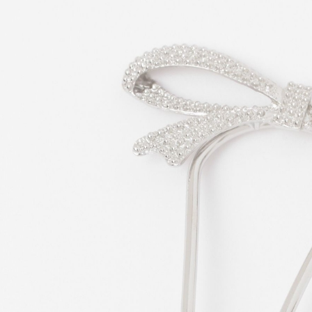
款買賣價
先享後付
付款後 7-
2.基於同
※ 交易是
每筆NT$8
資料（包
是否繳費成
用，由本
付客戶支
宅配
3.完整用
【注意事
每筆NT$8
１．透過由
交易，需
求債權轉
２．關於
３．未成
「AFTE
任。
４．使用「
即時審查
結果請求
５．嚴禁
形，恩沛
動。