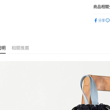
商品相關分
Google Pay
全盈+PAY
LEPSIM
分享
🈹 夏季 SU
大哥付你
相關說明
☀️ 2026
【大哥付
AFTEE先
1.本服務
童裝
配
2.付款方
相關說明
說明
相關推薦
LEPSIM
流程，驗
【關於「A
完成交易
AFTEE
LEPSIM
3.實際核
便利好安
運送方式
4.訂單成
１．簡單
消。如遇
２．便利
全家 取貨
無法說明
３．安心
【繳款方
每筆NT$8
1.分期款
【「AFT
醒簡訊。
付款後 全
１．於結帳
2.透過簡
付」結帳
每筆NT$8
帳／街口支付
２．訂單
３．收到繳
7-11 取貨
【注意事
／ATM／
1.本服務
※ 請注意
每筆NT$8