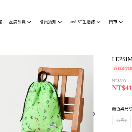
搭
品牌導覽
會員須知
and ST生活誌
門市
LEPS
超取滿NT$
NT$590
NT$41
顏色與尺
09黑F