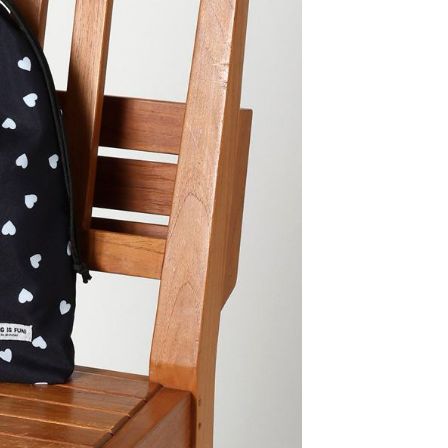
易時，得透過本服務購買商品或服務，並由商店將買賣／分期付
的店家。未經商家同意取消之訂單仍視為有效，需透過AFTEE
金債權讓與本公司後，依約使用本公司帳單繳交帳款。
繳納相關費用。
11取貨
意付款使用「大哥付你分期」之契約關係目的，商店將以您的個人
否成功請以「AFTEE先享後付 」之結帳頁面顯示為準，若有關於
0，滿NT$1,500(含以上)免運費
含姓名、電話或地址）提供予台灣大哥大進項蒐集、處理及利
功／繳費後需取消欲退款等相關疑問，請聯繫「AFTEE先享後
公司與您本人進行分期帳單所需資料之確認、核對及更正。
援中心」
https://netprotections.freshdesk.com/support/home
戶服務條款，請詳閱以下連結：
https://oppay.tw/userRule
項】
0，滿NT$1,500(含以上)免運費
恩沛科技股份有限公司提供之「AFTEE先享後付」服務完成之
依本服務之必要範圍內提供個人資料，並將交易相關給付款項請
讓予恩沛科技股份有限公司。
個人資料處理事宜，請瀏覽以下網址：
https://aftee.tw/terms/#terms3
年的使用者請事先徵得法定代理人或監護人之同意方可使用
E先享後付」，若未經同意申辦者引起之損失，本公司不負相關責
AFTEE先享後付」時，將依據個別帳號之用戶狀況，依本公司
核予不同之上限額度；若仍有額度不足之情形，本公司將視審查
用戶進行身份認證。
一人註冊多個帳號或使用他人資訊註冊。若發現惡意使用之情
科技股份有限公司將有權停止該用戶之使用額度並採取法律行