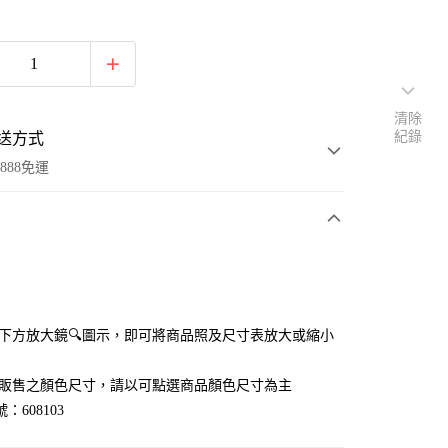
清除
紀錄
送方式
888免運
次付款
付款
點選下方放大鏡🔍圖示，即可將商品照及尺寸表放大或縮小
官網販售之顏色尺寸，請以可點選商品顏色尺寸為主
：608103