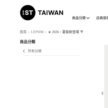
商品分類
店員穿
首頁
LEPSIM
☀️ 2026・夏裝新登場 🌴
商品分類
所有分類