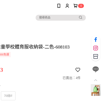
0
IM童學校體育服收納袋-二色-608103
888免運
3
已賣出：4件
寸
70綠F