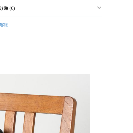
類 (6)
☀️ 2026・夏裝新登場 🌴
客服
MMER SALE ↘️
LEPSIM
分期
・夏裝新登場 🌴
LEPSIM
你分期使用說明】
享後付
由台灣大哥大提供，台灣大哥大用戶可立即使用無須另外申請。
件
包
式選擇「大哥付你分期」，訂單成立後會自動跳轉到大哥付的交易
💥SUMMER SALE↘夏季 5折起 🈹
證手機門號後，選擇欲分期的期數、繳款截止日，確認付款後即
FTEE先享後付」】
。
先享後付是「在收到商品之後才付款」的支付方式。 讓您購物簡單
童裝
配件
准額度、可分期數及費用金額請依後續交易確認頁面所載為準。
心！
立30分鐘內，如未前往確認交易或遇審核未通過，訂單將自動取
：不需註冊會員、不需綁卡、不需儲值。
「轉專審核」未通過狀況，表示未達大哥付你分期系統評分，恕
：只要手機號碼，簡訊認證，即可結帳。
付款
評估內容。
：先確認商品／服務後，再付款。
式說明】
0，滿NT$888(含以上)免運費
項不併入電信帳單，「大哥付你分期」於每月結算日後寄送繳費提
EE先享後付」結帳流程】
家取貨
方式選擇「AFTEE先享後付」後，將跳轉至「AFTEE先享後
訊連結打開帳單後，可選擇「超商條碼／台灣大直營門市／銀行轉
頁面，進行簡訊認證並確認金額後，即可完成結帳。
0，滿NT$888(含以上)免運費
／iPASS MONEY」等通路繳費。
成立數日內，您將收到繳費通知簡訊。
費通知簡訊後14天內，點擊此簡訊中的連結，可透過四大超商
付款
項】
網路銀行／等多元方式進行付款，方視為交易完成。
係由「台灣大哥大股份有限公司」（以下簡稱本公司）所提供，讓
：結帳手續完成當下不需立刻繳費，但若您需要取消訂單，請聯
0，滿NT$1,500(含以上)免運費