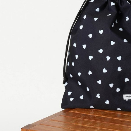
用戶於交
絡購買商品
款買賣價
先享後付
付款後 7-
2.基於同
※ 交易是
每筆NT$8
資料（包
是否繳費成
用，由本
付客戶支
宅配
3.完整用
【注意事
每筆NT$8
１．透過由
交易，需
求債權轉
２．關於
３．未成
「AFTE
任。
４．使用「
即時審查
結果請求
５．嚴禁
形，恩沛
動。