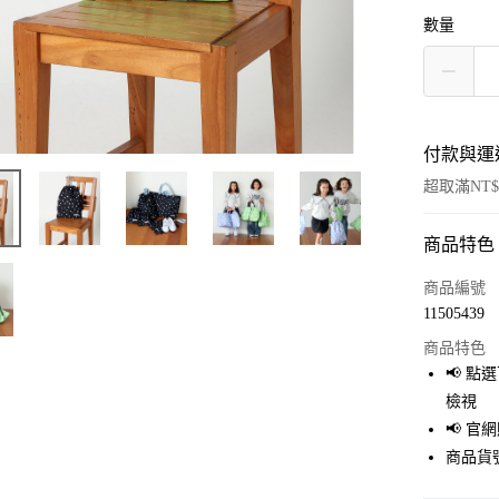
數量
付款與運
超取滿NT$
商品特色
付款方式
信用卡一
商品編號
11505439
超商取貨
商品特色
LINE Pay
📢 
檢視
Apple Pay
📢 
街口支付
商品貨號
悠遊付