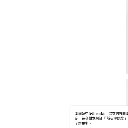
本網站中使用 cookie，欲查詢有關本
定，請參閱本網站「
隱私權條款
」
cookie。
了解更多 >