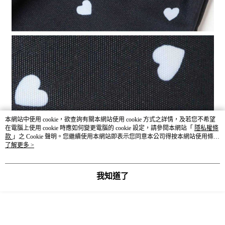
本網站中使用 cookie，欲查詢有關本網站使用 cookie 方式之詳情，及若您不希望
在電腦上使用 cookie 時應如何變更電腦的 cookie 設定，請參閱本網站「
隱私權條
款
」之 Cookie 聲明。您繼續使用本網站即表示您同意本公司得按本網站使用條款
之 Cookie 聲明使用 cookie。
了解更多 >
我知道了