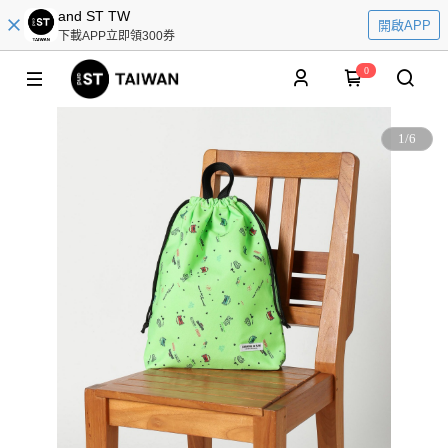
and ST TW
開啟APP
下載APP立即領300券
0
1
/
6