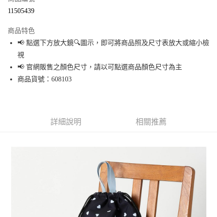
超商取貨付款
11505439
LINE Pay
商品特色
Apple Pay
📢 點選下方放大鏡🔍圖示，即可將商品照及尺寸表放大或縮小檢
視
街口支付
📢 官網販售之顏色尺寸，請以可點選商品顏色尺寸為主
悠遊付
商品貨號：608103
Google Pay
全盈+PAY
詳細說明
相關推薦
大哥付你分期
相關說明
【大哥付你分期使用說明】
AFTEE先享後付
1.本服務由台灣大哥大提供，台灣大哥大用戶可立即使用無須另外申請。
2.付款方式選擇「大哥付你分期」，訂單成立後會自動跳轉到大哥付的交易
相關說明
流程，驗證手機門號後，選擇欲分期的期數、繳款截止日，確認付款後即完
【關於「AFTEE先享後付」】
成交易。
AFTEE先享後付是「在收到商品之後才付款」的支付方式。 讓您購物簡單便
運送方式
3.實際核准額度、可分期數及費用金額請依後續交易確認頁面所載為準。
利好安心！
4.訂單成立30分鐘內，如未前往確認交易或遇審核未通過，訂單將自動取
１．簡單：不需註冊會員、不需綁卡、不需儲值。
全家 取貨付款
消。如遇「轉專審核」未通過狀況，表示未達大哥付你分期系統評分，恕無