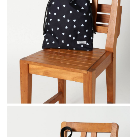
２．便利：只要手機號碼，簡訊認證，即可結帳。
法說明評估內容。
每筆NT$80，滿NT$888(含以上)免運費
３．安心：先確認商品／服務後，再付款。
【繳款方式說明】
1.分期款項不併入電信帳單，「大哥付你分期」於每月結算日後寄送繳費提
付款後 全家取貨
【「AFTEE先享後付」結帳流程】
醒簡訊。
１．於結帳方式選擇「AFTEE先享後付」後，將跳轉至「AFTEE先享後付」
每筆NT$80，滿NT$888(含以上)免運費
2.透過簡訊連結打開帳單後，可選擇「超商條碼／台灣大直營門市／銀行轉
結帳頁面，進行簡訊認證並確認金額後，即可完成結帳。
帳／街口支付／iPASS MONEY」等通路繳費。
２．訂單成立數日內，您將收到繳費通知簡訊。
7-11 取貨付款
３．收到繳費通知簡訊後14天內，點擊此簡訊中的連結，可透過四大超商／
【注意事項】
每筆NT$80，滿NT$1,500(含以上)免運費
ATM／網路銀行／等多元方式進行付款，方視為交易完成。
1.本服務係由「台灣大哥大股份有限公司」（以下簡稱本公司）所提供，讓
※ 請注意：結帳手續完成當下不需立刻繳費，但若您需要取消訂單，請聯絡
用戶於交易時，得透過本服務購買商品或服務，並由商店將買賣／分期付款
付款後 7-11取貨
購買商品的店家。未經商家同意取消之訂單仍視為有效，需透過AFTEE先享
買賣價金債權讓與本公司後，依約使用本公司帳單繳交帳款。
後付繳納相關費用。
每筆NT$80，滿NT$1,500(含以上)免運費
2.基於同意付款使用「大哥付你分期」之契約關係目的，商店將以您的個人
※ 交易是否成功請以「AFTEE先享後付 」之結帳頁面顯示為準，若有關於
資料（包含姓名、電話或地址）提供予台灣大哥大進項蒐集、處理及利用，
是否繳費成功／繳費後需取消欲退款等相關疑問，請聯繫「AFTEE先享後付
宅配
由本公司與您本人進行分期帳單所需資料之確認、核對及更正。
客戶支援中心」
https://netprotections.freshdesk.com/support/home
3.完整用戶服務條款，請詳閱以下連結：
https://oppay.tw/userRule
每筆NT$80，滿NT$1,500(含以上)免運費
【注意事項】
１．透過由恩沛科技股份有限公司提供之「AFTEE先享後付」服務完成之交
易，需依本服務之必要範圍內提供個人資料，並將交易相關給付款項請求債
權轉讓予恩沛科技股份有限公司。
２．關於個人資料處理事宜，請瀏覽以下網址：
https://aftee.tw/terms/#terms3
３．未成年的使用者請事先徵得法定代理人或監護人之同意方可使用
「AFTEE先享後付」，若未經同意申辦者引起之損失，本公司不負相關責
任。
４．使用「AFTEE先享後付」時，將依據個別帳號之用戶狀況，依本公司即