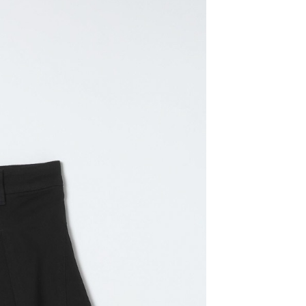
易時，得透過本服務購買商品或服務，並由商店將買賣／分期付
的店家。未經商家同意取消之訂單仍視為有效，需透過AFTEE
金債權讓與本公司後，依約使用本公司帳單繳交帳款。
繳納相關費用。
11取貨
意付款使用「大哥付你分期」之契約關係目的，商店將以您的個人
否成功請以「AFTEE先享後付 」之結帳頁面顯示為準，若有關於
0，滿NT$1,500(含以上)免運費
含姓名、電話或地址）提供予台灣大哥大進項蒐集、處理及利
功／繳費後需取消欲退款等相關疑問，請聯繫「AFTEE先享後
公司與您本人進行分期帳單所需資料之確認、核對及更正。
援中心」
https://netprotections.freshdesk.com/support/home
戶服務條款，請詳閱以下連結：
https://oppay.tw/userRule
項】
0，滿NT$1,500(含以上)免運費
恩沛科技股份有限公司提供之「AFTEE先享後付」服務完成之
依本服務之必要範圍內提供個人資料，並將交易相關給付款項請
讓予恩沛科技股份有限公司。
個人資料處理事宜，請瀏覽以下網址：
https://aftee.tw/terms/#terms3
年的使用者請事先徵得法定代理人或監護人之同意方可使用
E先享後付」，若未經同意申辦者引起之損失，本公司不負相關責
AFTEE先享後付」時，將依據個別帳號之用戶狀況，依本公司
核予不同之上限額度；若仍有額度不足之情形，本公司將視審查
用戶進行身份認證。
一人註冊多個帳號或使用他人資訊註冊。若發現惡意使用之情
科技股份有限公司將有權停止該用戶之使用額度並採取法律行