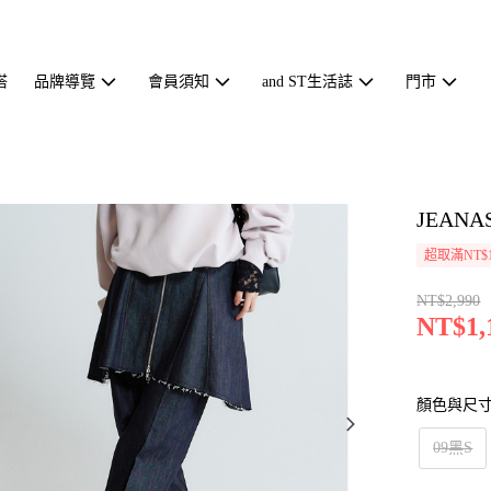
搭
品牌導覽
會員須知
and ST生活誌
門市
JEAN
超取滿NT$1
NT$2,990
NT$1,
顏色與尺
09黑S