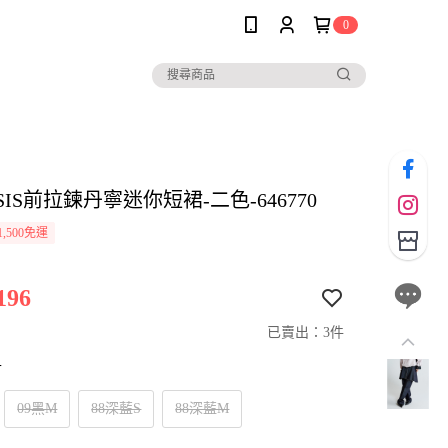
0
ASIS前拉鍊丹寧迷你短裙-二色-646770
,500免運
196
已賣出：3件
寸
09黑M
88深藍S
88深藍M