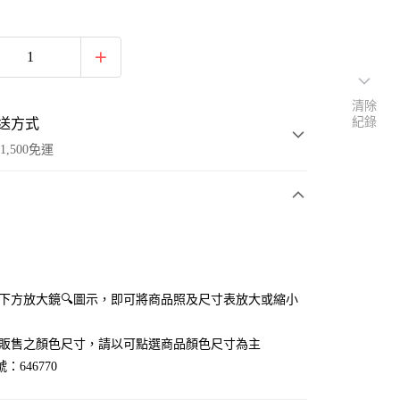
清除
紀錄
送方式
1,500免運
次付款
付款
點選下方放大鏡🔍圖示，即可將商品照及尺寸表放大或縮小
官網販售之顏色尺寸，請以可點選商品顏色尺寸為主
：646770