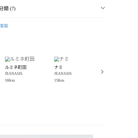
類 (7)
MMER SALE ↘️
JEANASIS
客服
・夏裝新登場 🌴
JEANASIS
分期
女裝
裙
你分期使用說明】
享後付
由台灣大哥大提供，台灣大哥大用戶可立即使用無須另外申請。
短裙
式選擇「大哥付你分期」，訂單成立後會自動跳轉到大哥付的交易
🤎 必收❗下身穿搭提案
證手機門號後，選擇欲分期的期數、繳款截止日，確認付款後即
FTEE先享後付」】
。
ルミネ町田
ナミ
えりー
先享後付是「在收到商品之後才付款」的支付方式。 讓您購物簡單
☀️ 2026・夏裝新登場 🌴
准額度、可分期數及費用金額請依後續交易確認頁面所載為準。
JEANASIS
JEANASIS
JEANASIS
心！
立30分鐘內，如未前往確認交易或遇審核未通過，訂單將自動取
：不需註冊會員、不需綁卡、不需儲值。
160cm
158cm
165cm
🈹 MORE SALE 最低4折起 ↘️
「轉專審核」未通過狀況，表示未達大哥付你分期系統評分，恕
：只要手機號碼，簡訊認證，即可結帳。
付款
評估內容。
：先確認商品／服務後，再付款。
式說明】
0，滿NT$1,500(含以上)免運費
項不併入電信帳單，「大哥付你分期」於每月結算日後寄送繳費提
EE先享後付」結帳流程】
家取貨
方式選擇「AFTEE先享後付」後，將跳轉至「AFTEE先享後
訊連結打開帳單後，可選擇「超商條碼／台灣大直營門市／銀行轉
頁面，進行簡訊認證並確認金額後，即可完成結帳。
0，滿NT$1,500(含以上)免運費
／iPASS MONEY」等通路繳費。
成立數日內，您將收到繳費通知簡訊。
費通知簡訊後14天內，點擊此簡訊中的連結，可透過四大超商
付款
項】
網路銀行／等多元方式進行付款，方視為交易完成。
係由「台灣大哥大股份有限公司」（以下簡稱本公司）所提供，讓
：結帳手續完成當下不需立刻繳費，但若您需要取消訂單，請聯
0，滿NT$1,500(含以上)免運費