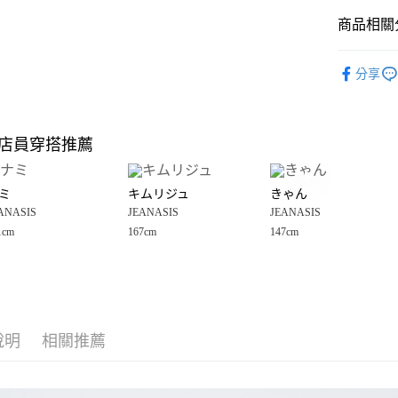
商品相關分
Google Pay
全盈+PAY
🈹 夏季 SU
分享
☀️ 2026
大哥付你
相關說明
JEANASIS
【大哥付
店員穿搭推薦
AFTEE先
1.本服務
女裝
裙
2.付款方
相關說明
JEANASIS
流程，驗
【關於「A
ミ
キムリジュ
きゃん
完成交易
AFTEE
JEANASIS
3.實際核
ANASIS
JEANASIS
JEANASIS
便利好安
運送方式
4.訂單成
１．簡單
1cm
167cm
147cm
JEANASIS
消。如遇
２．便利
全家 取貨
無法說明
３．安心
【繳款方
每筆NT$8
1.分期款
【「AFT
醒簡訊。
付款後 全
１．於結帳
2.透過簡
付」結帳
每筆NT$8
帳／街口支付
說明
相關推薦
２．訂單
３．收到繳
7-11 取貨
【注意事
／ATM／
1.本服務
※ 請注意
每筆NT$8