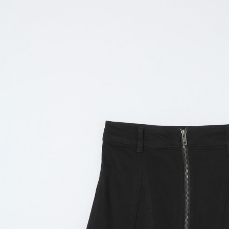
用戶於交
絡購買商品
款買賣價
先享後付
付款後 7-
2.基於同
※ 交易是
每筆NT$8
資料（包
是否繳費成
用，由本
付客戶支
宅配
3.完整用
【注意事
每筆NT$8
１．透過由
交易，需
求債權轉
２．關於
３．未成
「AFTE
任。
４．使用「
即時審查
結果請求
５．嚴禁
形，恩沛
動。