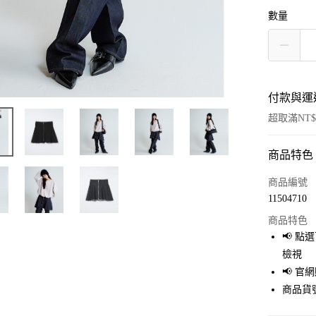
數量
付款與運
超取滿NT$
商品特色
付款方式
信用卡一
商品編號
11504710
超商取貨
商品特色
LINE Pay
📢 
檢視
Apple Pay
📢 
街口支付
商品貨號
悠遊付