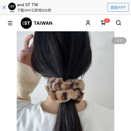
and ST TW
開啟APP
下載APP立即領300券
0
1
/
5