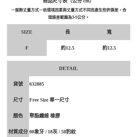
商品尺寸表（公分 cm）
－服飾丈量方式－依環境因素與丈量方式不同而產生些許誤差，合
理誤差範圍為3-5公分。
長
寬
SIZE
F
約12.5
約12.5
DETAIL
貨號
632885
尺寸
Free Size 單一尺寸
顏色
聚酯纖維 橡膠
材質成分
08象牙 / 18灰 / 58豹紋