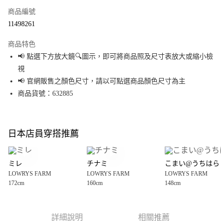
商品編號
超商取貨付款
11498261
LINE Pay
商品特色
Apple Pay
📢 點選下方放大鏡🔍圖示，即可將商品照及尺寸表放大或縮小檢
視
街口支付
📢 官網販售之顏色尺寸，請以可點選商品顏色尺寸為主
悠遊付
商品貨號：632885
Google Pay
全盈+PAY
日本店員穿搭推薦
大哥付你分期
相關說明
ミレ
チナミ
こまい@うちはら
【大哥付你分期使用說明】
LOWRYS FARM
LOWRYS FARM
LOWRYS FARM
AFTEE先享後付
1.本服務由台灣大哥大提供，台灣大哥大用戶可立即使用無須另外申請。
172cm
160cm
148cm
2.付款方式選擇「大哥付你分期」，訂單成立後會自動跳轉到大哥付的交易
相關說明
流程，驗證手機門號後，選擇欲分期的期數、繳款截止日，確認付款後即完
【關於「AFTEE先享後付」】
成交易。
AFTEE先享後付是「在收到商品之後才付款」的支付方式。 讓您購物簡單便
運送方式
3.實際核准額度、可分期數及費用金額請依後續交易確認頁面所載為準。
利好安心！
詳細說明
相關推薦