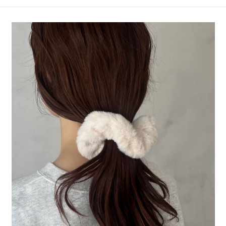
4.訂單成立30分鐘內，如未前往確認交易或遇審核未通過，訂單將自動取
１．簡單：不需註冊會員、不需綁卡、不需儲值。
全家 取貨付款
消。如遇「轉專審核」未通過狀況，表示未達大哥付你分期系統評分，恕無
２．便利：只要手機號碼，簡訊認證，即可結帳。
法說明評估內容。
每筆NT$80，滿NT$1,500(含以上)免運費
３．安心：先確認商品／服務後，再付款。
【繳款方式說明】
1.分期款項不併入電信帳單，「大哥付你分期」於每月結算日後寄送繳費提
付款後 全家取貨
【「AFTEE先享後付」結帳流程】
醒簡訊。
１．於結帳方式選擇「AFTEE先享後付」後，將跳轉至「AFTEE先享後付」
每筆NT$80，滿NT$1,500(含以上)免運費
2.透過簡訊連結打開帳單後，可選擇「超商條碼／台灣大直營門市／銀行轉
結帳頁面，進行簡訊認證並確認金額後，即可完成結帳。
帳／街口支付／iPASS MONEY」等通路繳費。
２．訂單成立數日內，您將收到繳費通知簡訊。
7-11 取貨付款
３．收到繳費通知簡訊後14天內，點擊此簡訊中的連結，可透過四大超商／
【注意事項】
每筆NT$80，滿NT$1,500(含以上)免運費
ATM／網路銀行／等多元方式進行付款，方視為交易完成。
1.本服務係由「台灣大哥大股份有限公司」（以下簡稱本公司）所提供，讓
※ 請注意：結帳手續完成當下不需立刻繳費，但若您需要取消訂單，請聯絡
用戶於交易時，得透過本服務購買商品或服務，並由商店將買賣／分期付款
付款後 7-11取貨
購買商品的店家。未經商家同意取消之訂單仍視為有效，需透過AFTEE先享
買賣價金債權讓與本公司後，依約使用本公司帳單繳交帳款。
後付繳納相關費用。
每筆NT$80，滿NT$1,500(含以上)免運費
2.基於同意付款使用「大哥付你分期」之契約關係目的，商店將以您的個人
※ 交易是否成功請以「AFTEE先享後付 」之結帳頁面顯示為準，若有關於
資料（包含姓名、電話或地址）提供予台灣大哥大進項蒐集、處理及利用，
是否繳費成功／繳費後需取消欲退款等相關疑問，請聯繫「AFTEE先享後付
宅配
由本公司與您本人進行分期帳單所需資料之確認、核對及更正。
客戶支援中心」
https://netprotections.freshdesk.com/support/home
3.完整用戶服務條款，請詳閱以下連結：
https://oppay.tw/userRule
每筆NT$80，滿NT$1,500(含以上)免運費
【注意事項】
１．透過由恩沛科技股份有限公司提供之「AFTEE先享後付」服務完成之交
易，需依本服務之必要範圍內提供個人資料，並將交易相關給付款項請求債
權轉讓予恩沛科技股份有限公司。
２．關於個人資料處理事宜，請瀏覽以下網址：
https://aftee.tw/terms/#terms3
３．未成年的使用者請事先徵得法定代理人或監護人之同意方可使用
「AFTEE先享後付」，若未經同意申辦者引起之損失，本公司不負相關責
任。