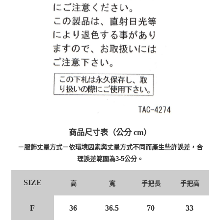
商品尺寸表（公分 cm）
－服飾丈量方式－依環境因素與丈量方式不同而產生些許誤差，合
理誤差範圍為3-5公分。
SIZE
高
寬
手把長
手把高
F
36
36.5
70
33