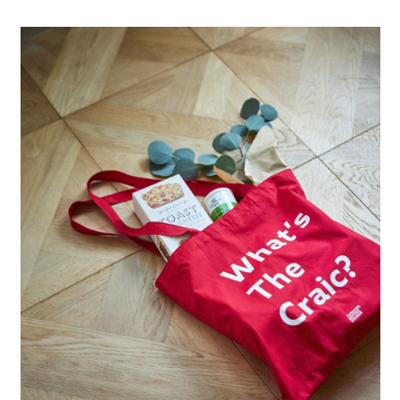
全家 取貨付款
消。如遇「轉專審核」未通過狀況，表示未達大哥付你分期系統評分，恕無
２．便利：只要手機號碼，簡訊認證，即可結帳。
法說明評估內容。
每筆NT$80，滿NT$888(含以上)免運費
３．安心：先確認商品／服務後，再付款。
【繳款方式說明】
1.分期款項不併入電信帳單，「大哥付你分期」於每月結算日後寄送繳費提
付款後 全家取貨
【「AFTEE先享後付」結帳流程】
醒簡訊。
１．於結帳方式選擇「AFTEE先享後付」後，將跳轉至「AFTEE先享後付」
每筆NT$80，滿NT$888(含以上)免運費
2.透過簡訊連結打開帳單後，可選擇「超商條碼／台灣大直營門市／銀行轉
結帳頁面，進行簡訊認證並確認金額後，即可完成結帳。
帳／街口支付／iPASS MONEY」等通路繳費。
２．訂單成立數日內，您將收到繳費通知簡訊。
7-11 取貨付款
３．收到繳費通知簡訊後14天內，點擊此簡訊中的連結，可透過四大超商／
【注意事項】
每筆NT$80，滿NT$1,500(含以上)免運費
ATM／網路銀行／等多元方式進行付款，方視為交易完成。
1.本服務係由「台灣大哥大股份有限公司」（以下簡稱本公司）所提供，讓
※ 請注意：結帳手續完成當下不需立刻繳費，但若您需要取消訂單，請聯絡
用戶於交易時，得透過本服務購買商品或服務，並由商店將買賣／分期付款
付款後 7-11取貨
購買商品的店家。未經商家同意取消之訂單仍視為有效，需透過AFTEE先享
買賣價金債權讓與本公司後，依約使用本公司帳單繳交帳款。
後付繳納相關費用。
每筆NT$80，滿NT$1,500(含以上)免運費
2.基於同意付款使用「大哥付你分期」之契約關係目的，商店將以您的個人
※ 交易是否成功請以「AFTEE先享後付 」之結帳頁面顯示為準，若有關於
資料（包含姓名、電話或地址）提供予台灣大哥大進項蒐集、處理及利用，
是否繳費成功／繳費後需取消欲退款等相關疑問，請聯繫「AFTEE先享後付
宅配
由本公司與您本人進行分期帳單所需資料之確認、核對及更正。
客戶支援中心」
https://netprotections.freshdesk.com/support/home
3.完整用戶服務條款，請詳閱以下連結：
https://oppay.tw/userRule
每筆NT$80，滿NT$1,500(含以上)免運費
【注意事項】
１．透過由恩沛科技股份有限公司提供之「AFTEE先享後付」服務完成之交
易，需依本服務之必要範圍內提供個人資料，並將交易相關給付款項請求債
權轉讓予恩沛科技股份有限公司。
２．關於個人資料處理事宜，請瀏覽以下網址：
https://aftee.tw/terms/#terms3
３．未成年的使用者請事先徵得法定代理人或監護人之同意方可使用
「AFTEE先享後付」，若未經同意申辦者引起之損失，本公司不負相關責
任。
４．使用「AFTEE先享後付」時，將依據個別帳號之用戶狀況，依本公司即