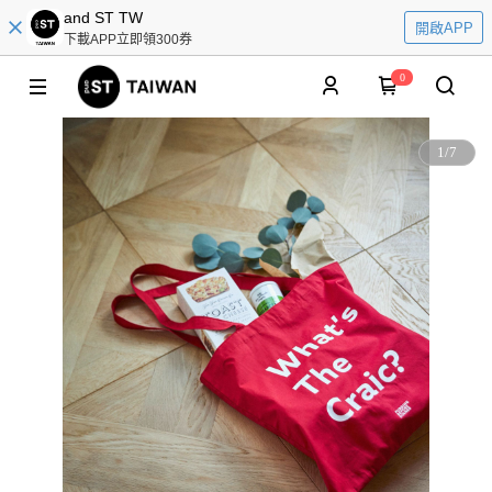
and ST TW
開啟APP
下載APP立即領300券
0
1
/
7