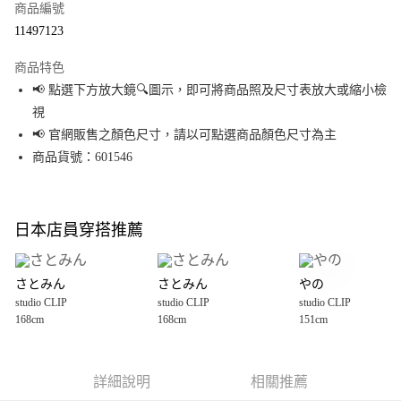
商品編號
超商取貨付款
11497123
LINE Pay
商品特色
Apple Pay
📢 點選下方放大鏡🔍圖示，即可將商品照及尺寸表放大或縮小檢
視
街口支付
📢 官網販售之顏色尺寸，請以可點選商品顏色尺寸為主
悠遊付
商品貨號：601546
Google Pay
全盈+PAY
日本店員穿搭推薦
大哥付你分期
相關說明
さとみん
さとみん
やの
【大哥付你分期使用說明】
studio CLIP
studio CLIP
studio CLIP
AFTEE先享後付
1.本服務由台灣大哥大提供，台灣大哥大用戶可立即使用無須另外申請。
168cm
168cm
151cm
2.付款方式選擇「大哥付你分期」，訂單成立後會自動跳轉到大哥付的交易
相關說明
流程，驗證手機門號後，選擇欲分期的期數、繳款截止日，確認付款後即完
【關於「AFTEE先享後付」】
成交易。
AFTEE先享後付是「在收到商品之後才付款」的支付方式。 讓您購物簡單便
運送方式
3.實際核准額度、可分期數及費用金額請依後續交易確認頁面所載為準。
利好安心！
詳細說明
相關推薦
4.訂單成立30分鐘內，如未前往確認交易或遇審核未通過，訂單將自動取
１．簡單：不需註冊會員、不需綁卡、不需儲值。