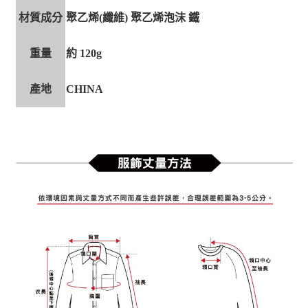
材質成分
聚乙烯(纖維) 聚乙烯泡沫 鐵
重量
約 120g
產地
CHINA