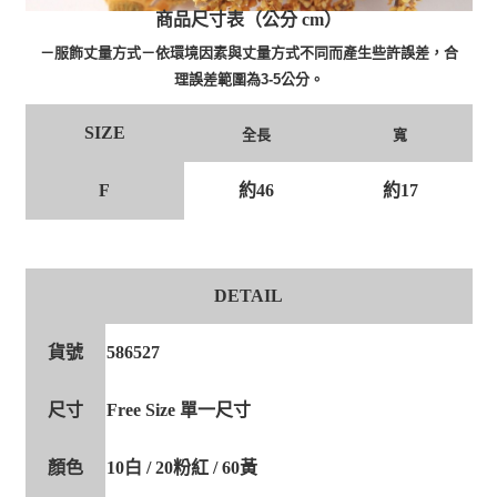
商品尺寸表（公分 cm）
－服飾丈量方式－依環境因素與丈量方式不同而產生些許誤差，合
理誤差範圍為3-5公分。
SIZE
全長
寬
F
約46
約17
DETAIL
貨號
586527
尺寸
Free Size 單一尺寸
顏色
10白 / 20粉紅 / 60黃