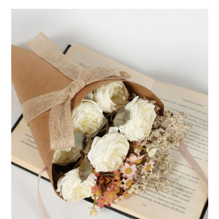
２．便利：只要手機號碼，簡訊認證，即可結帳。
法說明評估內容。
每筆NT$80，滿NT$888(含以上)免運費
３．安心：先確認商品／服務後，再付款。
【繳款方式說明】
1.分期款項不併入電信帳單，「大哥付你分期」於每月結算日後寄送繳費提
付款後 全家取貨
【「AFTEE先享後付」結帳流程】
醒簡訊。
１．於結帳方式選擇「AFTEE先享後付」後，將跳轉至「AFTEE先享後付」
每筆NT$80，滿NT$888(含以上)免運費
2.透過簡訊連結打開帳單後，可選擇「超商條碼／台灣大直營門市／銀行轉
結帳頁面，進行簡訊認證並確認金額後，即可完成結帳。
帳／街口支付／iPASS MONEY」等通路繳費。
２．訂單成立數日內，您將收到繳費通知簡訊。
7-11 取貨付款
３．收到繳費通知簡訊後14天內，點擊此簡訊中的連結，可透過四大超商／
【注意事項】
每筆NT$80，滿NT$1,500(含以上)免運費
ATM／網路銀行／等多元方式進行付款，方視為交易完成。
1.本服務係由「台灣大哥大股份有限公司」（以下簡稱本公司）所提供，讓
※ 請注意：結帳手續完成當下不需立刻繳費，但若您需要取消訂單，請聯絡
用戶於交易時，得透過本服務購買商品或服務，並由商店將買賣／分期付款
付款後 7-11取貨
購買商品的店家。未經商家同意取消之訂單仍視為有效，需透過AFTEE先享
買賣價金債權讓與本公司後，依約使用本公司帳單繳交帳款。
後付繳納相關費用。
每筆NT$80，滿NT$1,500(含以上)免運費
2.基於同意付款使用「大哥付你分期」之契約關係目的，商店將以您的個人
※ 交易是否成功請以「AFTEE先享後付 」之結帳頁面顯示為準，若有關於
資料（包含姓名、電話或地址）提供予台灣大哥大進項蒐集、處理及利用，
是否繳費成功／繳費後需取消欲退款等相關疑問，請聯繫「AFTEE先享後付
宅配
由本公司與您本人進行分期帳單所需資料之確認、核對及更正。
客戶支援中心」
https://netprotections.freshdesk.com/support/home
3.完整用戶服務條款，請詳閱以下連結：
https://oppay.tw/userRule
每筆NT$80，滿NT$1,500(含以上)免運費
【注意事項】
１．透過由恩沛科技股份有限公司提供之「AFTEE先享後付」服務完成之交
易，需依本服務之必要範圍內提供個人資料，並將交易相關給付款項請求債
權轉讓予恩沛科技股份有限公司。
２．關於個人資料處理事宜，請瀏覽以下網址：
https://aftee.tw/terms/#terms3
３．未成年的使用者請事先徵得法定代理人或監護人之同意方可使用
「AFTEE先享後付」，若未經同意申辦者引起之損失，本公司不負相關責
任。
４．使用「AFTEE先享後付」時，將依據個別帳號之用戶狀況，依本公司即