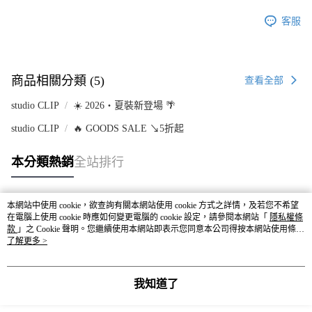
客服
商品相關分類 (5)
查看全部
studio CLIP
☀️ 2026・夏裝新登場 🌴
studio CLIP
🔥 GOODS SALE ↘5折起
本分類熱銷
全站排行
本網站中使用 cookie，欲查詢有關本網站使用 cookie 方式之詳情，及若您不希望
熱門標籤
在電腦上使用 cookie 時應如何變更電腦的 cookie 設定，請參閱本網站「
隱私權條
款
」之 Cookie 聲明。您繼續使用本網站即表示您同意本公司得按本網站使用條款
之 Cookie 聲明使用 cookie。
了解更多 >
我知道了