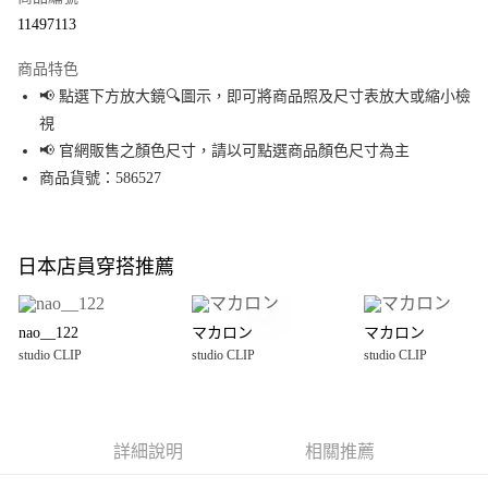
超商取貨付款
11497113
LINE Pay
商品特色
Apple Pay
📢 點選下方放大鏡🔍圖示，即可將商品照及尺寸表放大或縮小檢
視
街口支付
📢 官網販售之顏色尺寸，請以可點選商品顏色尺寸為主
悠遊付
商品貨號：586527
Google Pay
全盈+PAY
日本店員穿搭推薦
大哥付你分期
相關說明
nao__122
マカロン
マカロン
【大哥付你分期使用說明】
studio CLIP
studio CLIP
studio CLIP
AFTEE先享後付
1.本服務由台灣大哥大提供，台灣大哥大用戶可立即使用無須另外申請。
2.付款方式選擇「大哥付你分期」，訂單成立後會自動跳轉到大哥付的交易
相關說明
流程，驗證手機門號後，選擇欲分期的期數、繳款截止日，確認付款後即完
【關於「AFTEE先享後付」】
成交易。
AFTEE先享後付是「在收到商品之後才付款」的支付方式。 讓您購物簡單便
運送方式
3.實際核准額度、可分期數及費用金額請依後續交易確認頁面所載為準。
利好安心！
詳細說明
相關推薦
4.訂單成立30分鐘內，如未前往確認交易或遇審核未通過，訂單將自動取
１．簡單：不需註冊會員、不需綁卡、不需儲值。
全家 取貨付款
消。如遇「轉專審核」未通過狀況，表示未達大哥付你分期系統評分，恕無