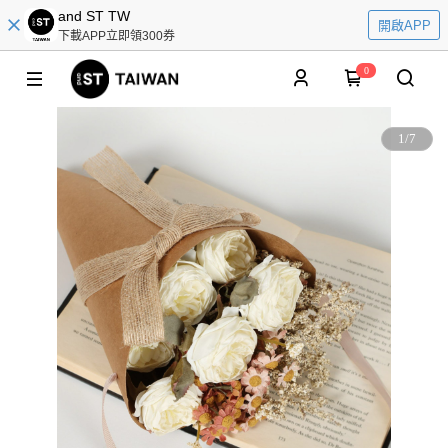
and ST TW
開啟APP
下載APP立即領300券
0
1
/
7