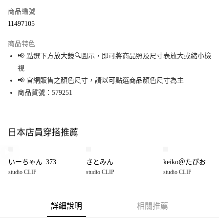
商品編號
超商取貨付款
11497105
LINE Pay
商品特色
Apple Pay
📢 點選下方放大鏡🔍圖示，即可將商品照及尺寸表放大或縮小檢
視
街口支付
📢 官網販售之顏色尺寸，請以可點選商品顏色尺寸為主
悠遊付
商品貨號：579251
Google Pay
全盈+PAY
日本店員穿搭推薦
大哥付你分期
相關說明
いーちゃん_373
さとみん
keiko＠たぴお
【大哥付你分期使用說明】
studio CLIP
studio CLIP
studio CLIP
AFTEE先享後付
1.本服務由台灣大哥大提供，台灣大哥大用戶可立即使用無須另外申請。
2.付款方式選擇「大哥付你分期」，訂單成立後會自動跳轉到大哥付的交易
相關說明
流程，驗證手機門號後，選擇欲分期的期數、繳款截止日，確認付款後即完
【關於「AFTEE先享後付」】
成交易。
詳細說明
相關推薦
AFTEE先享後付是「在收到商品之後才付款」的支付方式。 讓您購物簡單便
運送方式
3.實際核准額度、可分期數及費用金額請依後續交易確認頁面所載為準。
利好安心！