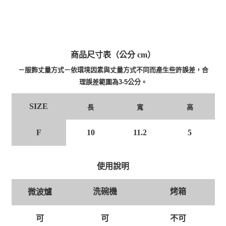
商品尺寸表（公分 cm）
－服飾丈量方式－依環境因素與丈量方式不同而產生些許誤差，合
理誤差範圍為3-5公分。
SIZE
長
寬
高
F
10
11.2
5
使用說明
洗碗機
烤箱
微波爐
可
可
不可