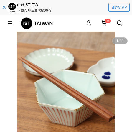
and ST TW
開啟APP
下載APP立即領300券
0
1
/
10