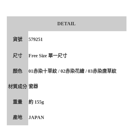
DETAIL
貨號
579251
尺寸
Free Size 單一尺寸
顏色
01赤染十草紋 / 02赤染花繪 / 03赤染唐草紋
瓷器
材質成分
重量
約 155g
產地
JAPAN