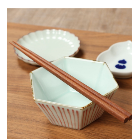
4.訂單成立30分鐘內，如未前往確認交易或遇審核未通過，訂單將自動取
１．簡單：不需註冊會員、不需綁卡、不需儲值。
全家 取貨付款
消。如遇「轉專審核」未通過狀況，表示未達大哥付你分期系統評分，恕無
２．便利：只要手機號碼，簡訊認證，即可結帳。
法說明評估內容。
每筆NT$80，滿NT$1,500(含以上)免運費
３．安心：先確認商品／服務後，再付款。
【繳款方式說明】
1.分期款項不併入電信帳單，「大哥付你分期」於每月結算日後寄送繳費提
付款後 全家取貨
【「AFTEE先享後付」結帳流程】
醒簡訊。
１．於結帳方式選擇「AFTEE先享後付」後，將跳轉至「AFTEE先享後付」
每筆NT$80，滿NT$1,500(含以上)免運費
2.透過簡訊連結打開帳單後，可選擇「超商條碼／台灣大直營門市／銀行轉
結帳頁面，進行簡訊認證並確認金額後，即可完成結帳。
帳／街口支付／iPASS MONEY」等通路繳費。
２．訂單成立數日內，您將收到繳費通知簡訊。
7-11 取貨付款
３．收到繳費通知簡訊後14天內，點擊此簡訊中的連結，可透過四大超商／
【注意事項】
每筆NT$80，滿NT$1,500(含以上)免運費
ATM／網路銀行／等多元方式進行付款，方視為交易完成。
1.本服務係由「台灣大哥大股份有限公司」（以下簡稱本公司）所提供，讓
※ 請注意：結帳手續完成當下不需立刻繳費，但若您需要取消訂單，請聯絡
用戶於交易時，得透過本服務購買商品或服務，並由商店將買賣／分期付款
付款後 7-11取貨
購買商品的店家。未經商家同意取消之訂單仍視為有效，需透過AFTEE先享
買賣價金債權讓與本公司後，依約使用本公司帳單繳交帳款。
後付繳納相關費用。
每筆NT$80，滿NT$1,500(含以上)免運費
2.基於同意付款使用「大哥付你分期」之契約關係目的，商店將以您的個人
※ 交易是否成功請以「AFTEE先享後付 」之結帳頁面顯示為準，若有關於
資料（包含姓名、電話或地址）提供予台灣大哥大進項蒐集、處理及利用，
是否繳費成功／繳費後需取消欲退款等相關疑問，請聯繫「AFTEE先享後付
宅配
由本公司與您本人進行分期帳單所需資料之確認、核對及更正。
客戶支援中心」
https://netprotections.freshdesk.com/support/home
3.完整用戶服務條款，請詳閱以下連結：
https://oppay.tw/userRule
每筆NT$80，滿NT$1,500(含以上)免運費
【注意事項】
１．透過由恩沛科技股份有限公司提供之「AFTEE先享後付」服務完成之交
易，需依本服務之必要範圍內提供個人資料，並將交易相關給付款項請求債
權轉讓予恩沛科技股份有限公司。
２．關於個人資料處理事宜，請瀏覽以下網址：
https://aftee.tw/terms/#terms3
３．未成年的使用者請事先徵得法定代理人或監護人之同意方可使用
「AFTEE先享後付」，若未經同意申辦者引起之損失，本公司不負相關責
任。