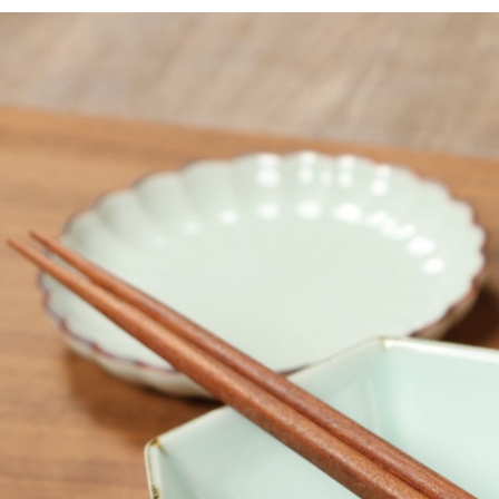
／ATM／
1.本服務
※ 請注意
每筆NT$8
用戶於交
絡購買商品
款買賣價
先享後付
付款後 7-
2.基於同
※ 交易是
每筆NT$8
資料（包
是否繳費成
用，由本
付客戶支
宅配
3.完整用
【注意事
每筆NT$8
１．透過由
交易，需
求債權轉
２．關於
３．未成
「AFTE
任。
４．使用「
即時審查
結果請求
５．嚴禁
形，恩沛
動。