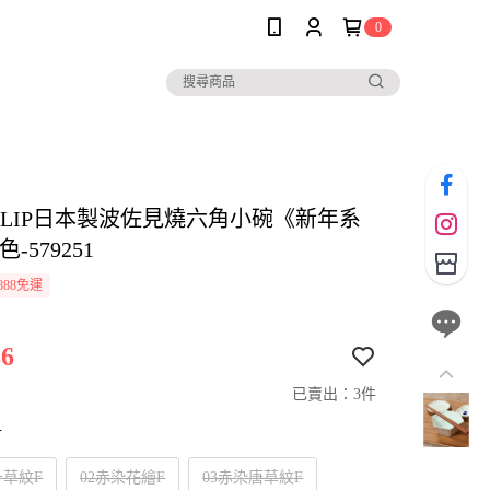
0
io CLIP日本製波佐見燒六角小碗《新年系
-579251
888免運
6
已賣出：3件
寸
十草紋F
02赤染花繪F
03赤染唐草紋F