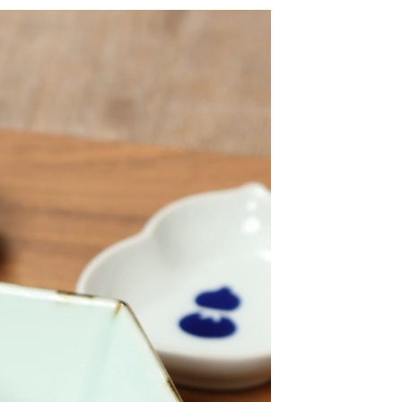
網路銀行／等多元方式進行付款，方視為交易完成。
係由「台灣大哥大股份有限公司」（以下簡稱本公司）所提供，讓
：結帳手續完成當下不需立刻繳費，但若您需要取消訂單，請聯
0，滿NT$1,500(含以上)免運費
易時，得透過本服務購買商品或服務，並由商店將買賣／分期付
的店家。未經商家同意取消之訂單仍視為有效，需透過AFTEE
金債權讓與本公司後，依約使用本公司帳單繳交帳款。
繳納相關費用。
11取貨
意付款使用「大哥付你分期」之契約關係目的，商店將以您的個人
否成功請以「AFTEE先享後付 」之結帳頁面顯示為準，若有關於
0，滿NT$1,500(含以上)免運費
含姓名、電話或地址）提供予台灣大哥大進項蒐集、處理及利
功／繳費後需取消欲退款等相關疑問，請聯繫「AFTEE先享後
公司與您本人進行分期帳單所需資料之確認、核對及更正。
援中心」
https://netprotections.freshdesk.com/support/home
戶服務條款，請詳閱以下連結：
https://oppay.tw/userRule
項】
0，滿NT$1,500(含以上)免運費
恩沛科技股份有限公司提供之「AFTEE先享後付」服務完成之
依本服務之必要範圍內提供個人資料，並將交易相關給付款項請
讓予恩沛科技股份有限公司。
個人資料處理事宜，請瀏覽以下網址：
https://aftee.tw/terms/#terms3
年的使用者請事先徵得法定代理人或監護人之同意方可使用
E先享後付」，若未經同意申辦者引起之損失，本公司不負相關責
AFTEE先享後付」時，將依據個別帳號之用戶狀況，依本公司
核予不同之上限額度；若仍有額度不足之情形，本公司將視審查
用戶進行身份認證。
一人註冊多個帳號或使用他人資訊註冊。若發現惡意使用之情
科技股份有限公司將有權停止該用戶之使用額度並採取法律行