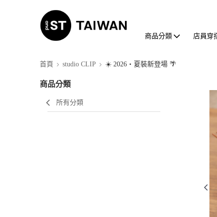
商品分類
店員穿
首頁
studio CLIP
☀️ 2026・夏裝新登場 🌴
商品分類
所有分類