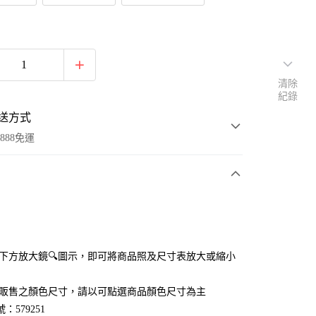
清除
紀錄
送方式
888免運
次付款
付款
點選下方放大鏡🔍圖示，即可將商品照及尺寸表放大或縮小
官網販售之顏色尺寸，請以可點選商品顏色尺寸為主
：579251