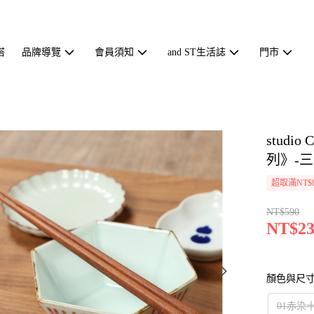
搭
品牌導覽
會員須知
and ST生活誌
門市
stud
列》-三色
超取滿NT$
NT$590
NT$23
顏色與尺
01赤染