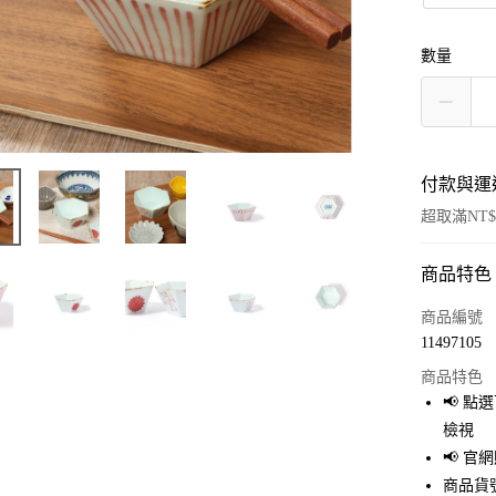
數量
付款與運
超取滿NT$
商品特色
付款方式
信用卡一
商品編號
11497105
超商取貨
商品特色
LINE Pay
📢 
檢視
Apple Pay
📢 
街口支付
商品貨號