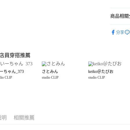
悠遊付
商品相關分
Google Pay
全盈+PAY
studio CLI
分享
studio CLI
大哥付你
相關說明
☀️ 2026
【大哥付
店員穿搭推薦
AFTEE先
1.本服務
雜貨
廚
2.付款方
相關說明
studio CLI
流程，驗
【關於「A
ーちゃん_373
さとみん
keiko＠たぴお
完成交易
AFTEE
3.實際核
dio CLIP
studio CLIP
studio CLIP
便利好安
運送方式
4.訂單成
１．簡單
消。如遇
２．便利
全家 取貨
無法說明
３．安心
【繳款方
每筆NT$8
1.分期款
【「AFT
醒簡訊。
付款後 全
１．於結帳
2.透過簡
付」結帳
說明
相關推薦
每筆NT$8
帳／街口支付
２．訂單
３．收到繳
7-11 取貨
【注意事