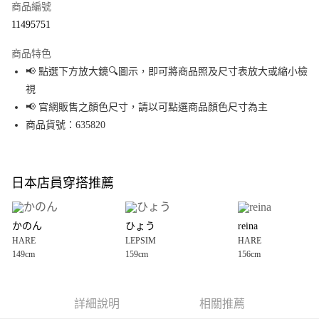
商品編號
超商取貨付款
11495751
LINE Pay
商品特色
Apple Pay
📢 點選下方放大鏡🔍圖示，即可將商品照及尺寸表放大或縮小檢
視
街口支付
📢 官網販售之顏色尺寸，請以可點選商品顏色尺寸為主
悠遊付
商品貨號：635820
Google Pay
全盈+PAY
日本店員穿搭推薦
大哥付你分期
相關說明
かのん
ひょう
reina
【大哥付你分期使用說明】
HARE
LEPSIM
HARE
AFTEE先享後付
1.本服務由台灣大哥大提供，台灣大哥大用戶可立即使用無須另外申請。
149cm
159cm
156cm
2.付款方式選擇「大哥付你分期」，訂單成立後會自動跳轉到大哥付的交易
相關說明
流程，驗證手機門號後，選擇欲分期的期數、繳款截止日，確認付款後即完
【關於「AFTEE先享後付」】
成交易。
AFTEE先享後付是「在收到商品之後才付款」的支付方式。 讓您購物簡單便
運送方式
3.實際核准額度、可分期數及費用金額請依後續交易確認頁面所載為準。
利好安心！
詳細說明
相關推薦
4.訂單成立30分鐘內，如未前往確認交易或遇審核未通過，訂單將自動取
１．簡單：不需註冊會員、不需綁卡、不需儲值。