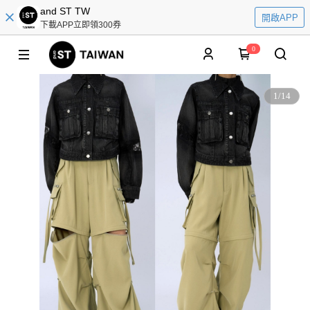
and ST TW
開啟APP
下載APP立即領300券
0
1
/
14