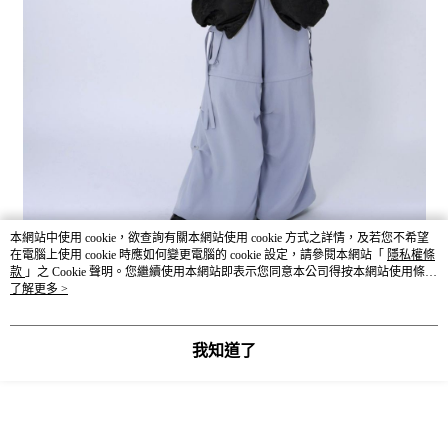
本網站中使用 cookie，欲查詢有關本網站使用 cookie 方式之詳情，及若您不希望
在電腦上使用 cookie 時應如何變更電腦的 cookie 設定，請參閱本網站「
隱私權條
款
」之 Cookie 聲明。您繼續使用本網站即表示您同意本公司得按本網站使用條款
之 Cookie 聲明使用 cookie。
了解更多 >
我知道了