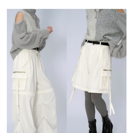
全家 取貨付款
消。如遇「轉專審核」未通過狀況，表示未達大哥付你分期系統評分，恕無
２．便利：只要手機號碼，簡訊認證，即可結帳。
法說明評估內容。
每筆NT$80，滿NT$1,500(含以上)免運費
３．安心：先確認商品／服務後，再付款。
【繳款方式說明】
1.分期款項不併入電信帳單，「大哥付你分期」於每月結算日後寄送繳費提
付款後 全家取貨
【「AFTEE先享後付」結帳流程】
醒簡訊。
１．於結帳方式選擇「AFTEE先享後付」後，將跳轉至「AFTEE先享後付」
每筆NT$80，滿NT$1,500(含以上)免運費
2.透過簡訊連結打開帳單後，可選擇「超商條碼／台灣大直營門市／銀行轉
結帳頁面，進行簡訊認證並確認金額後，即可完成結帳。
帳／街口支付／iPASS MONEY」等通路繳費。
２．訂單成立數日內，您將收到繳費通知簡訊。
7-11 取貨付款
３．收到繳費通知簡訊後14天內，點擊此簡訊中的連結，可透過四大超商／
【注意事項】
每筆NT$80，滿NT$1,500(含以上)免運費
ATM／網路銀行／等多元方式進行付款，方視為交易完成。
1.本服務係由「台灣大哥大股份有限公司」（以下簡稱本公司）所提供，讓
※ 請注意：結帳手續完成當下不需立刻繳費，但若您需要取消訂單，請聯絡
用戶於交易時，得透過本服務購買商品或服務，並由商店將買賣／分期付款
付款後 7-11取貨
購買商品的店家。未經商家同意取消之訂單仍視為有效，需透過AFTEE先享
買賣價金債權讓與本公司後，依約使用本公司帳單繳交帳款。
後付繳納相關費用。
每筆NT$80，滿NT$1,500(含以上)免運費
2.基於同意付款使用「大哥付你分期」之契約關係目的，商店將以您的個人
※ 交易是否成功請以「AFTEE先享後付 」之結帳頁面顯示為準，若有關於
資料（包含姓名、電話或地址）提供予台灣大哥大進項蒐集、處理及利用，
是否繳費成功／繳費後需取消欲退款等相關疑問，請聯繫「AFTEE先享後付
宅配
由本公司與您本人進行分期帳單所需資料之確認、核對及更正。
客戶支援中心」
https://netprotections.freshdesk.com/support/home
3.完整用戶服務條款，請詳閱以下連結：
https://oppay.tw/userRule
每筆NT$80，滿NT$1,500(含以上)免運費
【注意事項】
１．透過由恩沛科技股份有限公司提供之「AFTEE先享後付」服務完成之交
易，需依本服務之必要範圍內提供個人資料，並將交易相關給付款項請求債
權轉讓予恩沛科技股份有限公司。
２．關於個人資料處理事宜，請瀏覽以下網址：
https://aftee.tw/terms/#terms3
３．未成年的使用者請事先徵得法定代理人或監護人之同意方可使用
「AFTEE先享後付」，若未經同意申辦者引起之損失，本公司不負相關責
任。
４．使用「AFTEE先享後付」時，將依據個別帳號之用戶狀況，依本公司即