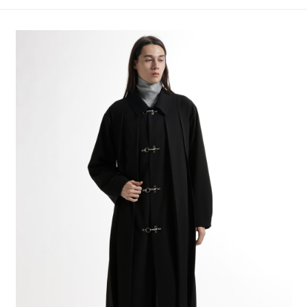
4.訂單成立30分鐘內，如未前往確認交易或遇審核未通過，訂單將自動取
１．簡單：不需註冊會員、不需綁卡、不需儲值。
全家 取貨付款
消。如遇「轉專審核」未通過狀況，表示未達大哥付你分期系統評分，恕無
２．便利：只要手機號碼，簡訊認證，即可結帳。
法說明評估內容。
每筆NT$80，滿NT$1,500(含以上)免運費
３．安心：先確認商品／服務後，再付款。
【繳款方式說明】
1.分期款項不併入電信帳單，「大哥付你分期」於每月結算日後寄送繳費提
付款後 全家取貨
【「AFTEE先享後付」結帳流程】
醒簡訊。
１．於結帳方式選擇「AFTEE先享後付」後，將跳轉至「AFTEE先享後付」
每筆NT$80，滿NT$1,500(含以上)免運費
2.透過簡訊連結打開帳單後，可選擇「超商條碼／台灣大直營門市／銀行轉
結帳頁面，進行簡訊認證並確認金額後，即可完成結帳。
帳／街口支付／iPASS MONEY」等通路繳費。
２．訂單成立數日內，您將收到繳費通知簡訊。
7-11 取貨付款
３．收到繳費通知簡訊後14天內，點擊此簡訊中的連結，可透過四大超商／
【注意事項】
每筆NT$80，滿NT$1,500(含以上)免運費
ATM／網路銀行／等多元方式進行付款，方視為交易完成。
1.本服務係由「台灣大哥大股份有限公司」（以下簡稱本公司）所提供，讓
※ 請注意：結帳手續完成當下不需立刻繳費，但若您需要取消訂單，請聯絡
用戶於交易時，得透過本服務購買商品或服務，並由商店將買賣／分期付款
付款後 7-11取貨
購買商品的店家。未經商家同意取消之訂單仍視為有效，需透過AFTEE先享
買賣價金債權讓與本公司後，依約使用本公司帳單繳交帳款。
後付繳納相關費用。
每筆NT$80，滿NT$1,500(含以上)免運費
2.基於同意付款使用「大哥付你分期」之契約關係目的，商店將以您的個人
※ 交易是否成功請以「AFTEE先享後付 」之結帳頁面顯示為準，若有關於
資料（包含姓名、電話或地址）提供予台灣大哥大進項蒐集、處理及利用，
是否繳費成功／繳費後需取消欲退款等相關疑問，請聯繫「AFTEE先享後付
宅配
由本公司與您本人進行分期帳單所需資料之確認、核對及更正。
客戶支援中心」
https://netprotections.freshdesk.com/support/home
3.完整用戶服務條款，請詳閱以下連結：
https://oppay.tw/userRule
每筆NT$80，滿NT$1,500(含以上)免運費
【注意事項】
１．透過由恩沛科技股份有限公司提供之「AFTEE先享後付」服務完成之交
易，需依本服務之必要範圍內提供個人資料，並將交易相關給付款項請求債
權轉讓予恩沛科技股份有限公司。
２．關於個人資料處理事宜，請瀏覽以下網址：
https://aftee.tw/terms/#terms3
３．未成年的使用者請事先徵得法定代理人或監護人之同意方可使用
「AFTEE先享後付」，若未經同意申辦者引起之損失，本公司不負相關責
任。