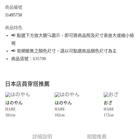
商品編號
超商取貨付款
11495750
LINE Pay
商品特色
Apple Pay
📢 點選下方放大鏡🔍圖示，即可將商品照及尺寸表放大或縮小檢
視
街口支付
📢 官網販售之顏色尺寸，請以可點選商品顏色尺寸為主
悠遊付
商品貨號：635798
Google Pay
全盈+PAY
日本店員穿搭推薦
大哥付你分期
相關說明
はのやん
はのやん
おざ
【大哥付你分期使用說明】
HARE
HARE
HARE
AFTEE先享後付
1.本服務由台灣大哥大提供，台灣大哥大用戶可立即使用無須另外申請。
182cm
182cm
172cm
2.付款方式選擇「大哥付你分期」，訂單成立後會自動跳轉到大哥付的交易
相關說明
流程，驗證手機門號後，選擇欲分期的期數、繳款截止日，確認付款後即完
【關於「AFTEE先享後付」】
成交易。
AFTEE先享後付是「在收到商品之後才付款」的支付方式。 讓您購物簡單便
運送方式
3.實際核准額度、可分期數及費用金額請依後續交易確認頁面所載為準。
利好安心！
詳細說明
相關推薦