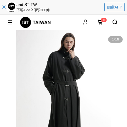
and ST TW
開啟APP
下載APP立即領300券
0
1
/
10