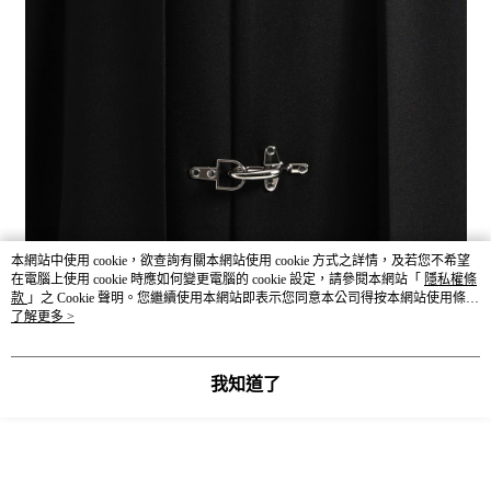
本網站中使用 cookie，欲查詢有關本網站使用 cookie 方式之詳情，及若您不希望
在電腦上使用 cookie 時應如何變更電腦的 cookie 設定，請參閱本網站「
隱私權條
款
」之 Cookie 聲明。您繼續使用本網站即表示您同意本公司得按本網站使用條款
之 Cookie 聲明使用 cookie。
了解更多 >
我知道了