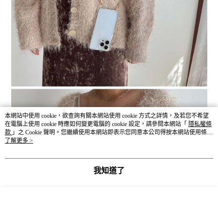
本網站中使用 cookie，欲查詢有關本網站使用 cookie 方式之詳情，及若您不希望
在電腦上使用 cookie 時應如何變更電腦的 cookie 設定，請參閱本網站「
隱私權條
款
」之 Cookie 聲明。您繼續使用本網站即表示您同意本公司得按本網站使用條款
之 Cookie 聲明使用 cookie。
了解更多 >
我知道了