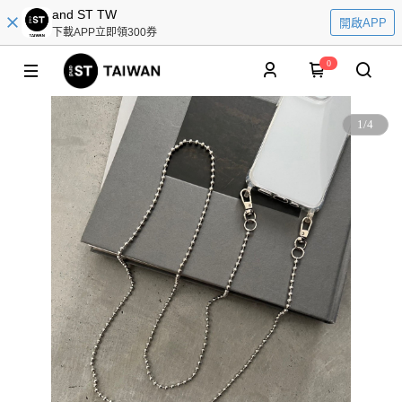
and ST TW
開啟APP
下載APP立即領300券
0
1
/
4