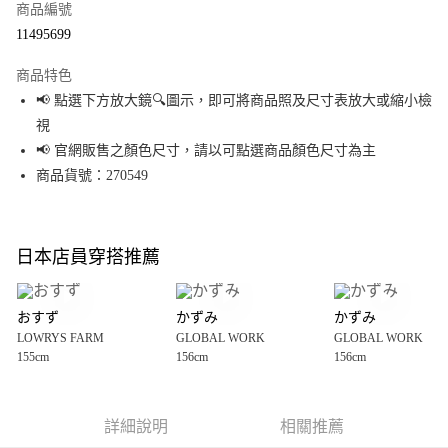
商品編號
超商取貨付款
11495699
LINE Pay
商品特色
Apple Pay
📢 點選下方放大鏡🔍圖示，即可將商品照及尺寸表放大或縮小檢
視
街口支付
📢 官網販售之顏色尺寸，請以可點選商品顏色尺寸為主
悠遊付
商品貨號：270549
Google Pay
全盈+PAY
日本店員穿搭推薦
大哥付你分期
相關說明
おすず
かずみ
かずみ
【大哥付你分期使用說明】
LOWRYS FARM
GLOBAL WORK
GLOBAL WORK
AFTEE先享後付
1.本服務由台灣大哥大提供，台灣大哥大用戶可立即使用無須另外申請。
155cm
156cm
156cm
2.付款方式選擇「大哥付你分期」，訂單成立後會自動跳轉到大哥付的交易
相關說明
流程，驗證手機門號後，選擇欲分期的期數、繳款截止日，確認付款後即完
【關於「AFTEE先享後付」】
成交易。
AFTEE先享後付是「在收到商品之後才付款」的支付方式。 讓您購物簡單便
運送方式
3.實際核准額度、可分期數及費用金額請依後續交易確認頁面所載為準。
利好安心！
詳細說明
相關推薦
4.訂單成立30分鐘內，如未前往確認交易或遇審核未通過，訂單將自動取
１．簡單：不需註冊會員、不需綁卡、不需儲值。