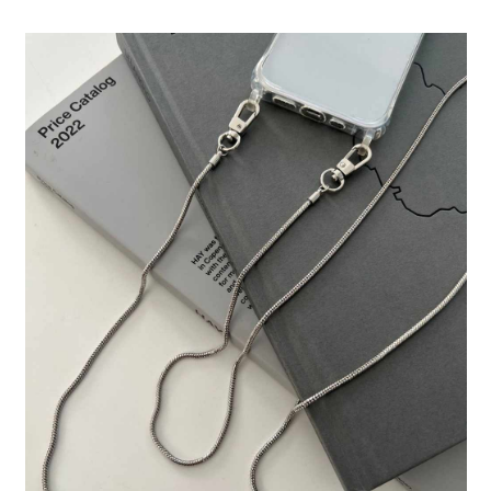
全家 取貨付款
消。如遇「轉專審核」未通過狀況，表示未達大哥付你分期系統評分，恕無
２．便利：只要手機號碼，簡訊認證，即可結帳。
法說明評估內容。
每筆NT$80，滿NT$888(含以上)免運費
３．安心：先確認商品／服務後，再付款。
【繳款方式說明】
1.分期款項不併入電信帳單，「大哥付你分期」於每月結算日後寄送繳費提
付款後 全家取貨
【「AFTEE先享後付」結帳流程】
醒簡訊。
１．於結帳方式選擇「AFTEE先享後付」後，將跳轉至「AFTEE先享後付」
每筆NT$80，滿NT$888(含以上)免運費
2.透過簡訊連結打開帳單後，可選擇「超商條碼／台灣大直營門市／銀行轉
結帳頁面，進行簡訊認證並確認金額後，即可完成結帳。
帳／街口支付／iPASS MONEY」等通路繳費。
２．訂單成立數日內，您將收到繳費通知簡訊。
7-11 取貨付款
３．收到繳費通知簡訊後14天內，點擊此簡訊中的連結，可透過四大超商／
【注意事項】
每筆NT$80，滿NT$1,500(含以上)免運費
ATM／網路銀行／等多元方式進行付款，方視為交易完成。
1.本服務係由「台灣大哥大股份有限公司」（以下簡稱本公司）所提供，讓
※ 請注意：結帳手續完成當下不需立刻繳費，但若您需要取消訂單，請聯絡
用戶於交易時，得透過本服務購買商品或服務，並由商店將買賣／分期付款
付款後 7-11取貨
購買商品的店家。未經商家同意取消之訂單仍視為有效，需透過AFTEE先享
買賣價金債權讓與本公司後，依約使用本公司帳單繳交帳款。
後付繳納相關費用。
每筆NT$80，滿NT$1,500(含以上)免運費
2.基於同意付款使用「大哥付你分期」之契約關係目的，商店將以您的個人
※ 交易是否成功請以「AFTEE先享後付 」之結帳頁面顯示為準，若有關於
資料（包含姓名、電話或地址）提供予台灣大哥大進項蒐集、處理及利用，
是否繳費成功／繳費後需取消欲退款等相關疑問，請聯繫「AFTEE先享後付
宅配
由本公司與您本人進行分期帳單所需資料之確認、核對及更正。
客戶支援中心」
https://netprotections.freshdesk.com/support/home
3.完整用戶服務條款，請詳閱以下連結：
https://oppay.tw/userRule
每筆NT$80，滿NT$1,500(含以上)免運費
【注意事項】
１．透過由恩沛科技股份有限公司提供之「AFTEE先享後付」服務完成之交
易，需依本服務之必要範圍內提供個人資料，並將交易相關給付款項請求債
權轉讓予恩沛科技股份有限公司。
２．關於個人資料處理事宜，請瀏覽以下網址：
https://aftee.tw/terms/#terms3
３．未成年的使用者請事先徵得法定代理人或監護人之同意方可使用
「AFTEE先享後付」，若未經同意申辦者引起之損失，本公司不負相關責
任。
４．使用「AFTEE先享後付」時，將依據個別帳號之用戶狀況，依本公司即