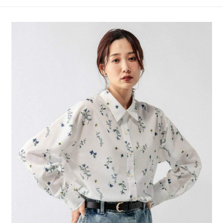
4.訂單成立30分鐘內，如未前往確認交易或遇審核未通過，訂單將自動取
１．簡單：不需註冊會員、不需綁卡、不需儲值。
全家 取貨付款
消。如遇「轉專審核」未通過狀況，表示未達大哥付你分期系統評分，恕無
２．便利：只要手機號碼，簡訊認證，即可結帳。
法說明評估內容。
每筆NT$80，滿NT$888(含以上)免運費
３．安心：先確認商品／服務後，再付款。
【繳款方式說明】
1.分期款項不併入電信帳單，「大哥付你分期」於每月結算日後寄送繳費提
付款後 全家取貨
【「AFTEE先享後付」結帳流程】
醒簡訊。
１．於結帳方式選擇「AFTEE先享後付」後，將跳轉至「AFTEE先享後付」
每筆NT$80，滿NT$888(含以上)免運費
2.透過簡訊連結打開帳單後，可選擇「超商條碼／台灣大直營門市／銀行轉
結帳頁面，進行簡訊認證並確認金額後，即可完成結帳。
帳／街口支付／iPASS MONEY」等通路繳費。
２．訂單成立數日內，您將收到繳費通知簡訊。
7-11 取貨付款
３．收到繳費通知簡訊後14天內，點擊此簡訊中的連結，可透過四大超商／
【注意事項】
每筆NT$80，滿NT$1,500(含以上)免運費
ATM／網路銀行／等多元方式進行付款，方視為交易完成。
1.本服務係由「台灣大哥大股份有限公司」（以下簡稱本公司）所提供，讓
※ 請注意：結帳手續完成當下不需立刻繳費，但若您需要取消訂單，請聯絡
用戶於交易時，得透過本服務購買商品或服務，並由商店將買賣／分期付款
付款後 7-11取貨
購買商品的店家。未經商家同意取消之訂單仍視為有效，需透過AFTEE先享
買賣價金債權讓與本公司後，依約使用本公司帳單繳交帳款。
後付繳納相關費用。
每筆NT$80，滿NT$1,500(含以上)免運費
2.基於同意付款使用「大哥付你分期」之契約關係目的，商店將以您的個人
※ 交易是否成功請以「AFTEE先享後付 」之結帳頁面顯示為準，若有關於
資料（包含姓名、電話或地址）提供予台灣大哥大進項蒐集、處理及利用，
是否繳費成功／繳費後需取消欲退款等相關疑問，請聯繫「AFTEE先享後付
宅配
由本公司與您本人進行分期帳單所需資料之確認、核對及更正。
客戶支援中心」
https://netprotections.freshdesk.com/support/home
3.完整用戶服務條款，請詳閱以下連結：
https://oppay.tw/userRule
每筆NT$80，滿NT$1,500(含以上)免運費
【注意事項】
１．透過由恩沛科技股份有限公司提供之「AFTEE先享後付」服務完成之交
易，需依本服務之必要範圍內提供個人資料，並將交易相關給付款項請求債
權轉讓予恩沛科技股份有限公司。
２．關於個人資料處理事宜，請瀏覽以下網址：
https://aftee.tw/terms/#terms3
３．未成年的使用者請事先徵得法定代理人或監護人之同意方可使用
「AFTEE先享後付」，若未經同意申辦者引起之損失，本公司不負相關責
任。