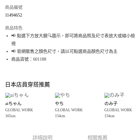
商品編號
超商取貨付款
11494652
LINE Pay
商品特色
Apple Pay
📢 點選下方放大鏡🔍圖示，即可將商品照及尺寸表放大或縮小檢
視
街口支付
📢 官網販售之顏色尺寸，請以可點選商品顏色尺寸為主
悠遊付
商品貨號：601188
Google Pay
全盈+PAY
日本店員穿搭推薦
大哥付你分期
相關說明
aiちゃん
やち
のみ子
【大哥付你分期使用說明】
GLOBAL WORK
GLOBAL WORK
GLOBAL WORK
AFTEE先享後付
1.本服務由台灣大哥大提供，台灣大哥大用戶可立即使用無須另外申請。
165cm
154cm
154cm
2.付款方式選擇「大哥付你分期」，訂單成立後會自動跳轉到大哥付的交易
相關說明
流程，驗證手機門號後，選擇欲分期的期數、繳款截止日，確認付款後即完
【關於「AFTEE先享後付」】
成交易。
AFTEE先享後付是「在收到商品之後才付款」的支付方式。 讓您購物簡單便
運送方式
3.實際核准額度、可分期數及費用金額請依後續交易確認頁面所載為準。
利好安心！
詳細說明
相關推薦