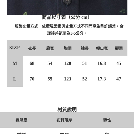
商品尺寸表（公分 cm）
－服飾丈量方式－依環境因素與丈量方式不同而產生些許誤差，合
理誤差範圍為3-5公分。
SIZE
衣長
肩寬
胸圍
袖長
領口寬
頸圍
M
68
54
120
51
16.8
45
L
70
55
123
52
17.3
47
材質說明
透明度
布料薄厚
彈性