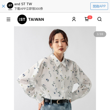
and ST TW
開啟APP
下載APP立即領300券
0
1
/
10