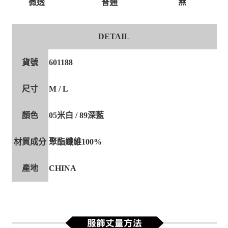
無
微透
普通
DETAIL
貨號
601188
尺寸
M / L
顏色
05米白 / 89深藍
材質成分
聚酯纖維100%
產地
CHINA