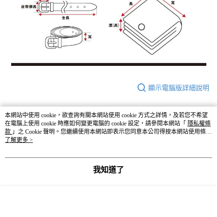
顯示電腦版詳細說明
客服
本網站中使用 cookie，欲查詢有關本網站使用 cookie 方式之詳情，及若您不希望
在電腦上使用 cookie 時應如何變更電腦的 cookie 設定，請參閱本網站「
隱私權條
款
」之 Cookie 聲明。您繼續使用本網站即表示您同意本公司得按本網站使用條款
之 Cookie 聲明使用 cookie。
了解更多 >
商品相關分類 (6)
查看全部
我知道了
GLOBAL WORK
☀️ 2026・夏裝新登場 🌴
🈹 夏季 SUMMER SALE ↘️
GLOBAL WORK
本分類熱銷
全站排行