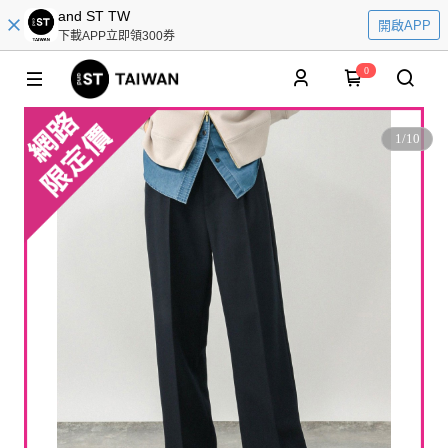
and ST TW
開啟APP
下載APP立即領300券
0
1
/
10