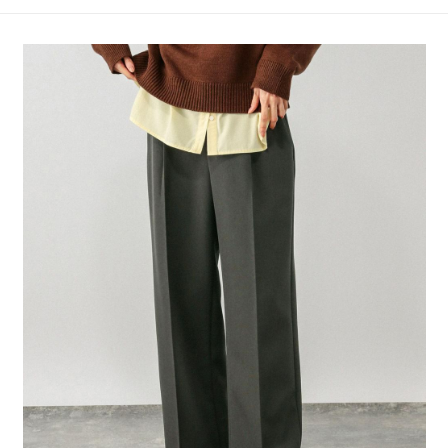
4.訂單成立30分鐘內，如未前往確認交易或遇審核未通過，訂單將自動取
１．簡單：不需註冊會員、不需綁卡、不需儲值。
全家 取貨付款
消。如遇「轉專審核」未通過狀況，表示未達大哥付你分期系統評分，恕無
２．便利：只要手機號碼，簡訊認證，即可結帳。
法說明評估內容。
每筆NT$80，滿NT$888(含以上)免運費
３．安心：先確認商品／服務後，再付款。
【繳款方式說明】
1.分期款項不併入電信帳單，「大哥付你分期」於每月結算日後寄送繳費提
付款後 全家取貨
【「AFTEE先享後付」結帳流程】
醒簡訊。
１．於結帳方式選擇「AFTEE先享後付」後，將跳轉至「AFTEE先享後付」
每筆NT$80，滿NT$888(含以上)免運費
2.透過簡訊連結打開帳單後，可選擇「超商條碼／台灣大直營門市／銀行轉
結帳頁面，進行簡訊認證並確認金額後，即可完成結帳。
帳／街口支付／iPASS MONEY」等通路繳費。
２．訂單成立數日內，您將收到繳費通知簡訊。
7-11 取貨付款
３．收到繳費通知簡訊後14天內，點擊此簡訊中的連結，可透過四大超商／
【注意事項】
每筆NT$80，滿NT$1,500(含以上)免運費
ATM／網路銀行／等多元方式進行付款，方視為交易完成。
1.本服務係由「台灣大哥大股份有限公司」（以下簡稱本公司）所提供，讓
※ 請注意：結帳手續完成當下不需立刻繳費，但若您需要取消訂單，請聯絡
用戶於交易時，得透過本服務購買商品或服務，並由商店將買賣／分期付款
付款後 7-11取貨
購買商品的店家。未經商家同意取消之訂單仍視為有效，需透過AFTEE先享
買賣價金債權讓與本公司後，依約使用本公司帳單繳交帳款。
後付繳納相關費用。
每筆NT$80，滿NT$1,500(含以上)免運費
2.基於同意付款使用「大哥付你分期」之契約關係目的，商店將以您的個人
※ 交易是否成功請以「AFTEE先享後付 」之結帳頁面顯示為準，若有關於
資料（包含姓名、電話或地址）提供予台灣大哥大進項蒐集、處理及利用，
是否繳費成功／繳費後需取消欲退款等相關疑問，請聯繫「AFTEE先享後付
宅配
由本公司與您本人進行分期帳單所需資料之確認、核對及更正。
客戶支援中心」
https://netprotections.freshdesk.com/support/home
3.完整用戶服務條款，請詳閱以下連結：
https://oppay.tw/userRule
每筆NT$80，滿NT$1,500(含以上)免運費
【注意事項】
１．透過由恩沛科技股份有限公司提供之「AFTEE先享後付」服務完成之交
易，需依本服務之必要範圍內提供個人資料，並將交易相關給付款項請求債
權轉讓予恩沛科技股份有限公司。
２．關於個人資料處理事宜，請瀏覽以下網址：
https://aftee.tw/terms/#terms3
３．未成年的使用者請事先徵得法定代理人或監護人之同意方可使用
「AFTEE先享後付」，若未經同意申辦者引起之損失，本公司不負相關責
任。