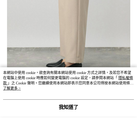
本網站中使用 cookie，欲查詢有關本網站使用 cookie 方式之詳情，及若您不希望
在電腦上使用 cookie 時應如何變更電腦的 cookie 設定，請參閱本網站「
隱私權條
款
」之 Cookie 聲明。您繼續使用本網站即表示您同意本公司得按本網站使用條款
之 Cookie 聲明使用 cookie。
了解更多 >
我知道了