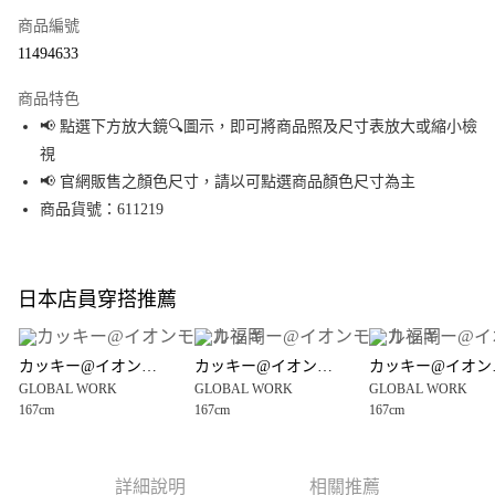
商品編號
超商取貨付款
11494633
LINE Pay
商品特色
Apple Pay
📢 點選下方放大鏡🔍圖示，即可將商品照及尺寸表放大或縮小檢
視
街口支付
📢 官網販售之顏色尺寸，請以可點選商品顏色尺寸為主
悠遊付
商品貨號：611219
Google Pay
全盈+PAY
日本店員穿搭推薦
大哥付你分期
相關說明
カッキー@イオンモール福岡
カッキー@イオンモール福岡
カッ
【大哥付你分期使用說明】
GLOBAL WORK
GLOBAL WORK
GLOBAL WORK
AFTEE先享後付
1.本服務由台灣大哥大提供，台灣大哥大用戶可立即使用無須另外申請。
167cm
167cm
167cm
2.付款方式選擇「大哥付你分期」，訂單成立後會自動跳轉到大哥付的交易
相關說明
流程，驗證手機門號後，選擇欲分期的期數、繳款截止日，確認付款後即完
【關於「AFTEE先享後付」】
成交易。
AFTEE先享後付是「在收到商品之後才付款」的支付方式。 讓您購物簡單便
運送方式
3.實際核准額度、可分期數及費用金額請依後續交易確認頁面所載為準。
利好安心！
詳細說明
相關推薦