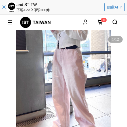
and ST TW
開啟APP
下載APP立即領300券
0
1
/
12