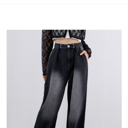
4.訂單成立30分鐘內，如未前往確認交易或遇審核未通過，訂單將自動取
１．簡單：不需註冊會員、不需綁卡、不需儲值。
全家 取貨付款
消。如遇「轉專審核」未通過狀況，表示未達大哥付你分期系統評分，恕無
２．便利：只要手機號碼，簡訊認證，即可結帳。
法說明評估內容。
每筆NT$80，滿NT$888(含以上)免運費
３．安心：先確認商品／服務後，再付款。
【繳款方式說明】
1.分期款項不併入電信帳單，「大哥付你分期」於每月結算日後寄送繳費提
付款後 全家取貨
【「AFTEE先享後付」結帳流程】
醒簡訊。
１．於結帳方式選擇「AFTEE先享後付」後，將跳轉至「AFTEE先享後付」
每筆NT$80，滿NT$888(含以上)免運費
2.透過簡訊連結打開帳單後，可選擇「超商條碼／台灣大直營門市／銀行轉
結帳頁面，進行簡訊認證並確認金額後，即可完成結帳。
帳／街口支付／iPASS MONEY」等通路繳費。
２．訂單成立數日內，您將收到繳費通知簡訊。
7-11 取貨付款
３．收到繳費通知簡訊後14天內，點擊此簡訊中的連結，可透過四大超商／
【注意事項】
每筆NT$80，滿NT$1,500(含以上)免運費
ATM／網路銀行／等多元方式進行付款，方視為交易完成。
1.本服務係由「台灣大哥大股份有限公司」（以下簡稱本公司）所提供，讓
※ 請注意：結帳手續完成當下不需立刻繳費，但若您需要取消訂單，請聯絡
用戶於交易時，得透過本服務購買商品或服務，並由商店將買賣／分期付款
付款後 7-11取貨
購買商品的店家。未經商家同意取消之訂單仍視為有效，需透過AFTEE先享
買賣價金債權讓與本公司後，依約使用本公司帳單繳交帳款。
後付繳納相關費用。
每筆NT$80，滿NT$1,500(含以上)免運費
2.基於同意付款使用「大哥付你分期」之契約關係目的，商店將以您的個人
※ 交易是否成功請以「AFTEE先享後付 」之結帳頁面顯示為準，若有關於
資料（包含姓名、電話或地址）提供予台灣大哥大進項蒐集、處理及利用，
是否繳費成功／繳費後需取消欲退款等相關疑問，請聯繫「AFTEE先享後付
宅配
由本公司與您本人進行分期帳單所需資料之確認、核對及更正。
客戶支援中心」
https://netprotections.freshdesk.com/support/home
3.完整用戶服務條款，請詳閱以下連結：
https://oppay.tw/userRule
每筆NT$80，滿NT$1,500(含以上)免運費
【注意事項】
１．透過由恩沛科技股份有限公司提供之「AFTEE先享後付」服務完成之交
易，需依本服務之必要範圍內提供個人資料，並將交易相關給付款項請求債
權轉讓予恩沛科技股份有限公司。
２．關於個人資料處理事宜，請瀏覽以下網址：
https://aftee.tw/terms/#terms3
３．未成年的使用者請事先徵得法定代理人或監護人之同意方可使用
「AFTEE先享後付」，若未經同意申辦者引起之損失，本公司不負相關責
任。