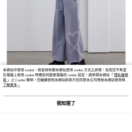
本網站中使用 cookie，欲查詢有關本網站使用 cookie 方式之詳情，及若您不希望
在電腦上使用 cookie 時應如何變更電腦的 cookie 設定，請參閱本網站「
隱私權條
款
」之 Cookie 聲明。您繼續使用本網站即表示您同意本公司得按本網站使用條款
之 Cookie 聲明使用 cookie。
了解更多 >
我知道了