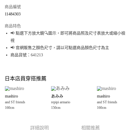
商品編號
超商取貨付款
11484303
LINE Pay
商品特色
Apple Pay
📢 點選下方放大鏡🔍圖示，即可將商品照及尺寸表放大或縮小檢
視
街口支付
📢 官網販售之顏色尺寸，請以可點選商品顏色尺寸為主
悠遊付
商品貨號：641213
Google Pay
全盈+PAY
日本店員穿搭推薦
大哥付你分期
相關說明
mashiro
あみみ
mashiro
【大哥付你分期使用說明】
and ST friends
repipi armario
and ST friends
AFTEE先享後付
1.本服務由台灣大哥大提供，台灣大哥大用戶可立即使用無須另外申請。
160cm
150cm
160cm
2.付款方式選擇「大哥付你分期」，訂單成立後會自動跳轉到大哥付的交易
相關說明
流程，驗證手機門號後，選擇欲分期的期數、繳款截止日，確認付款後即完
【關於「AFTEE先享後付」】
成交易。
AFTEE先享後付是「在收到商品之後才付款」的支付方式。 讓您購物簡單便
運送方式
3.實際核准額度、可分期數及費用金額請依後續交易確認頁面所載為準。
利好安心！
詳細說明
相關推薦