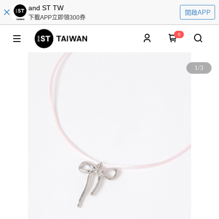
and ST TW
開啟APP
下載APP立即領300券
0
1
/
3