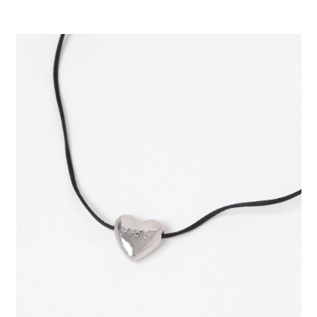
每筆NT$80，滿NT$1,500(含以上)免運費
３．安心：先確認商品／服務後，再付款。
【繳款方式說明】
1.分期款項不併入電信帳單，「大哥付你分期」於每月結算日後寄送繳費提
付款後 全家取貨
【「AFTEE先享後付」結帳流程】
醒簡訊。
１．於結帳方式選擇「AFTEE先享後付」後，將跳轉至「AFTEE先享後付」
每筆NT$80，滿NT$1,500(含以上)免運費
2.透過簡訊連結打開帳單後，可選擇「超商條碼／台灣大直營門市／銀行轉
結帳頁面，進行簡訊認證並確認金額後，即可完成結帳。
帳／街口支付／iPASS MONEY」等通路繳費。
２．訂單成立數日內，您將收到繳費通知簡訊。
7-11 取貨付款
３．收到繳費通知簡訊後14天內，點擊此簡訊中的連結，可透過四大超商／
【注意事項】
每筆NT$80，滿NT$1,500(含以上)免運費
ATM／網路銀行／等多元方式進行付款，方視為交易完成。
1.本服務係由「台灣大哥大股份有限公司」（以下簡稱本公司）所提供，讓
※ 請注意：結帳手續完成當下不需立刻繳費，但若您需要取消訂單，請聯絡
用戶於交易時，得透過本服務購買商品或服務，並由商店將買賣／分期付款
付款後 7-11取貨
購買商品的店家。未經商家同意取消之訂單仍視為有效，需透過AFTEE先享
買賣價金債權讓與本公司後，依約使用本公司帳單繳交帳款。
後付繳納相關費用。
每筆NT$80，滿NT$1,500(含以上)免運費
2.基於同意付款使用「大哥付你分期」之契約關係目的，商店將以您的個人
※ 交易是否成功請以「AFTEE先享後付 」之結帳頁面顯示為準，若有關於
資料（包含姓名、電話或地址）提供予台灣大哥大進項蒐集、處理及利用，
是否繳費成功／繳費後需取消欲退款等相關疑問，請聯繫「AFTEE先享後付
宅配
由本公司與您本人進行分期帳單所需資料之確認、核對及更正。
客戶支援中心」
https://netprotections.freshdesk.com/support/home
3.完整用戶服務條款，請詳閱以下連結：
https://oppay.tw/userRule
每筆NT$80，滿NT$1,500(含以上)免運費
【注意事項】
１．透過由恩沛科技股份有限公司提供之「AFTEE先享後付」服務完成之交
易，需依本服務之必要範圍內提供個人資料，並將交易相關給付款項請求債
權轉讓予恩沛科技股份有限公司。
２．關於個人資料處理事宜，請瀏覽以下網址：
https://aftee.tw/terms/#terms3
３．未成年的使用者請事先徵得法定代理人或監護人之同意方可使用
「AFTEE先享後付」，若未經同意申辦者引起之損失，本公司不負相關責
任。
４．使用「AFTEE先享後付」時，將依據個別帳號之用戶狀況，依本公司即
時審查核予不同之上限額度；若仍有額度不足之情形，本公司將視審查結果