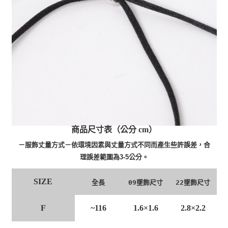
商品尺寸表（公分 cm）
－服飾丈量方式－依環境因素與丈量方式不同而產生些許誤差，合
理誤差範圍為3-5公分。
SIZE
全長
09墜飾尺寸
22墜飾尺寸
F
~116
1.6×1.6
2.8×2.2