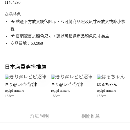
11484293
LINE Pay
商品特色
Apple Pay
📢 點選下方放大鏡🔍圖示，即可將商品照及尺寸表放大或縮小檢
視
街口支付
📢 官網販售之顏色尺寸，請以可點選商品顏色尺寸為主
悠遊付
商品貨號：632868
Google Pay
全盈+PAY
日本店員穿搭推薦
大哥付你分期
相關說明
きり@レピピ沼津
きり@レピピ沼津
はるちゃん
【大哥付你分期使用說明】
repipi armario
repipi armario
repipi armario
AFTEE先享後付
1.本服務由台灣大哥大提供，台灣大哥大用戶可立即使用無須另外申請。
163cm
163cm
152cm
2.付款方式選擇「大哥付你分期」，訂單成立後會自動跳轉到大哥付的交易
相關說明
流程，驗證手機門號後，選擇欲分期的期數、繳款截止日，確認付款後即完
【關於「AFTEE先享後付」】
成交易。
AFTEE先享後付是「在收到商品之後才付款」的支付方式。 讓您購物簡單便
運送方式
3.實際核准額度、可分期數及費用金額請依後續交易確認頁面所載為準。
利好安心！
詳細說明
相關推薦
4.訂單成立30分鐘內，如未前往確認交易或遇審核未通過，訂單將自動取
１．簡單：不需註冊會員、不需綁卡、不需儲值。
全家 取貨付款
消。如遇「轉專審核」未通過狀況，表示未達大哥付你分期系統評分，恕無
２．便利：只要手機號碼，簡訊認證，即可結帳。
法說明評估內容。