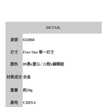
DETAIL
貨號
632868
尺寸
Free Size 單一尺寸
顏色
09黑x愛心 / 22粉x蝴蝶結
材質成分
合金
重量
約10g
產地
CHINA