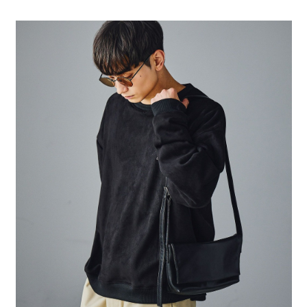
全家 取貨付款
消。如遇「轉專審核」未通過狀況，表示未達大哥付你分期系統評分，恕無
２．便利：只要手機號碼，簡訊認證，即可結帳。
法說明評估內容。
每筆NT$80，滿NT$1,500(含以上)免運費
３．安心：先確認商品／服務後，再付款。
【繳款方式說明】
1.分期款項不併入電信帳單，「大哥付你分期」於每月結算日後寄送繳費提
付款後 全家取貨
【「AFTEE先享後付」結帳流程】
醒簡訊。
１．於結帳方式選擇「AFTEE先享後付」後，將跳轉至「AFTEE先享後付」
每筆NT$80，滿NT$1,500(含以上)免運費
2.透過簡訊連結打開帳單後，可選擇「超商條碼／台灣大直營門市／銀行轉
結帳頁面，進行簡訊認證並確認金額後，即可完成結帳。
帳／街口支付／iPASS MONEY」等通路繳費。
２．訂單成立數日內，您將收到繳費通知簡訊。
7-11 取貨付款
３．收到繳費通知簡訊後14天內，點擊此簡訊中的連結，可透過四大超商／
【注意事項】
每筆NT$80，滿NT$1,500(含以上)免運費
ATM／網路銀行／等多元方式進行付款，方視為交易完成。
1.本服務係由「台灣大哥大股份有限公司」（以下簡稱本公司）所提供，讓
※ 請注意：結帳手續完成當下不需立刻繳費，但若您需要取消訂單，請聯絡
用戶於交易時，得透過本服務購買商品或服務，並由商店將買賣／分期付款
付款後 7-11取貨
購買商品的店家。未經商家同意取消之訂單仍視為有效，需透過AFTEE先享
買賣價金債權讓與本公司後，依約使用本公司帳單繳交帳款。
後付繳納相關費用。
每筆NT$80，滿NT$1,500(含以上)免運費
2.基於同意付款使用「大哥付你分期」之契約關係目的，商店將以您的個人
※ 交易是否成功請以「AFTEE先享後付 」之結帳頁面顯示為準，若有關於
資料（包含姓名、電話或地址）提供予台灣大哥大進項蒐集、處理及利用，
是否繳費成功／繳費後需取消欲退款等相關疑問，請聯繫「AFTEE先享後付
宅配
由本公司與您本人進行分期帳單所需資料之確認、核對及更正。
客戶支援中心」
https://netprotections.freshdesk.com/support/home
3.完整用戶服務條款，請詳閱以下連結：
https://oppay.tw/userRule
每筆NT$80，滿NT$1,500(含以上)免運費
【注意事項】
１．透過由恩沛科技股份有限公司提供之「AFTEE先享後付」服務完成之交
易，需依本服務之必要範圍內提供個人資料，並將交易相關給付款項請求債
權轉讓予恩沛科技股份有限公司。
２．關於個人資料處理事宜，請瀏覽以下網址：
https://aftee.tw/terms/#terms3
３．未成年的使用者請事先徵得法定代理人或監護人之同意方可使用
「AFTEE先享後付」，若未經同意申辦者引起之損失，本公司不負相關責
任。
４．使用「AFTEE先享後付」時，將依據個別帳號之用戶狀況，依本公司即