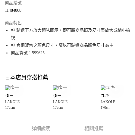
商品編號
超商取貨付款
11484068
LINE Pay
商品特色
Apple Pay
📢 點選下方放大鏡🔍圖示，即可將商品照及尺寸表放大或縮小檢
視
街口支付
📢 官網販售之顏色尺寸，請以可點選商品顏色尺寸為主
悠遊付
商品貨號：599625
Google Pay
全盈+PAY
日本店員穿搭推薦
大哥付你分期
相關說明
ゆー
ゆー
ユキ
【大哥付你分期使用說明】
LAKOLE
LAKOLE
LAKOLE
AFTEE先享後付
1.本服務由台灣大哥大提供，台灣大哥大用戶可立即使用無須另外申請。
172cm
172cm
170cm
2.付款方式選擇「大哥付你分期」，訂單成立後會自動跳轉到大哥付的交易
相關說明
流程，驗證手機門號後，選擇欲分期的期數、繳款截止日，確認付款後即完
【關於「AFTEE先享後付」】
成交易。
AFTEE先享後付是「在收到商品之後才付款」的支付方式。 讓您購物簡單便
運送方式
3.實際核准額度、可分期數及費用金額請依後續交易確認頁面所載為準。
利好安心！
詳細說明
相關推薦
4.訂單成立30分鐘內，如未前往確認交易或遇審核未通過，訂單將自動取
１．簡單：不需註冊會員、不需綁卡、不需儲值。