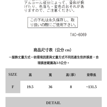
商品尺寸表（公分 cm）
－服飾丈量方式－依環境因素與丈量方式不同而產生些許誤差，合
理誤差範圍為3-5公分。
SIZE
高
寬
高(厚)
背帶長
F
19.5
36
8
~131.5
DETAIL