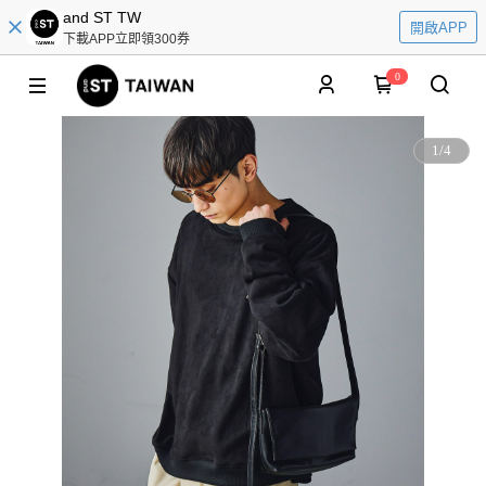
and ST TW
開啟APP
下載APP立即領300券
0
1
/
4