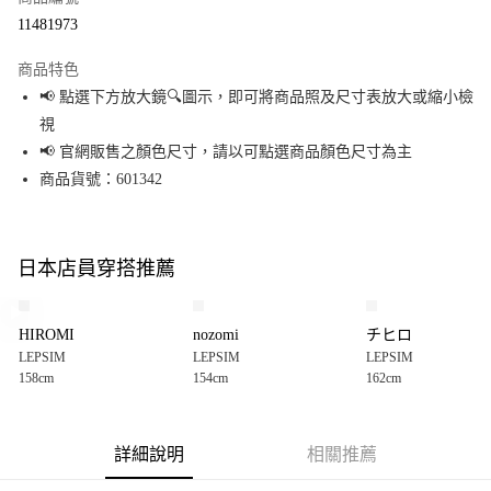
超商取貨付款
11481973
LINE Pay
商品特色
Apple Pay
📢 點選下方放大鏡🔍圖示，即可將商品照及尺寸表放大或縮小檢
視
街口支付
📢 官網販售之顏色尺寸，請以可點選商品顏色尺寸為主
悠遊付
商品貨號：601342
Google Pay
全盈+PAY
日本店員穿搭推薦
大哥付你分期
相關說明
HIROMI
nozomi
チヒロ
【大哥付你分期使用說明】
LEPSIM
LEPSIM
LEPSIM
AFTEE先享後付
1.本服務由台灣大哥大提供，台灣大哥大用戶可立即使用無須另外申請。
158cm
154cm
162cm
2.付款方式選擇「大哥付你分期」，訂單成立後會自動跳轉到大哥付的交易
相關說明
流程，驗證手機門號後，選擇欲分期的期數、繳款截止日，確認付款後即完
【關於「AFTEE先享後付」】
成交易。
AFTEE先享後付是「在收到商品之後才付款」的支付方式。 讓您購物簡單便
運送方式
3.實際核准額度、可分期數及費用金額請依後續交易確認頁面所載為準。
利好安心！
詳細說明
相關推薦
4.訂單成立30分鐘內，如未前往確認交易或遇審核未通過，訂單將自動取
１．簡單：不需註冊會員、不需綁卡、不需儲值。
全家 取貨付款
消。如遇「轉專審核」未通過狀況，表示未達大哥付你分期系統評分，恕無