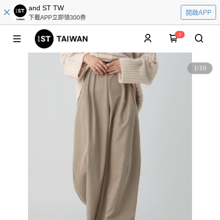
and ST TW
開啟APP
下載APP立即領300券
0
1
/
10