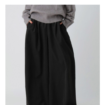
２．便利：只要手機號碼，簡訊認證，即可結帳。
法說明評估內容。
每筆NT$80，滿NT$888(含以上)免運費
３．安心：先確認商品／服務後，再付款。
【繳款方式說明】
1.分期款項不併入電信帳單，「大哥付你分期」於每月結算日後寄送繳費提
付款後 全家取貨
【「AFTEE先享後付」結帳流程】
醒簡訊。
１．於結帳方式選擇「AFTEE先享後付」後，將跳轉至「AFTEE先享後付」
每筆NT$80，滿NT$888(含以上)免運費
2.透過簡訊連結打開帳單後，可選擇「超商條碼／台灣大直營門市／銀行轉
結帳頁面，進行簡訊認證並確認金額後，即可完成結帳。
帳／街口支付／iPASS MONEY」等通路繳費。
２．訂單成立數日內，您將收到繳費通知簡訊。
7-11 取貨付款
３．收到繳費通知簡訊後14天內，點擊此簡訊中的連結，可透過四大超商／
【注意事項】
每筆NT$80，滿NT$1,500(含以上)免運費
ATM／網路銀行／等多元方式進行付款，方視為交易完成。
1.本服務係由「台灣大哥大股份有限公司」（以下簡稱本公司）所提供，讓
※ 請注意：結帳手續完成當下不需立刻繳費，但若您需要取消訂單，請聯絡
用戶於交易時，得透過本服務購買商品或服務，並由商店將買賣／分期付款
付款後 7-11取貨
購買商品的店家。未經商家同意取消之訂單仍視為有效，需透過AFTEE先享
買賣價金債權讓與本公司後，依約使用本公司帳單繳交帳款。
後付繳納相關費用。
每筆NT$80，滿NT$1,500(含以上)免運費
2.基於同意付款使用「大哥付你分期」之契約關係目的，商店將以您的個人
※ 交易是否成功請以「AFTEE先享後付 」之結帳頁面顯示為準，若有關於
資料（包含姓名、電話或地址）提供予台灣大哥大進項蒐集、處理及利用，
是否繳費成功／繳費後需取消欲退款等相關疑問，請聯繫「AFTEE先享後付
宅配
由本公司與您本人進行分期帳單所需資料之確認、核對及更正。
客戶支援中心」
https://netprotections.freshdesk.com/support/home
3.完整用戶服務條款，請詳閱以下連結：
https://oppay.tw/userRule
每筆NT$80，滿NT$1,500(含以上)免運費
【注意事項】
１．透過由恩沛科技股份有限公司提供之「AFTEE先享後付」服務完成之交
易，需依本服務之必要範圍內提供個人資料，並將交易相關給付款項請求債
權轉讓予恩沛科技股份有限公司。
２．關於個人資料處理事宜，請瀏覽以下網址：
https://aftee.tw/terms/#terms3
３．未成年的使用者請事先徵得法定代理人或監護人之同意方可使用
「AFTEE先享後付」，若未經同意申辦者引起之損失，本公司不負相關責
任。
４．使用「AFTEE先享後付」時，將依據個別帳號之用戶狀況，依本公司即