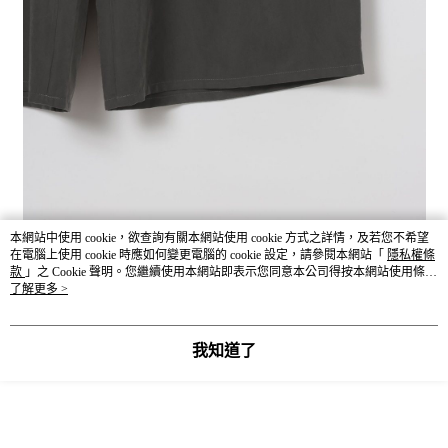
本網站中使用 cookie，欲查詢有關本網站使用 cookie 方式之詳情，及若您不希望
在電腦上使用 cookie 時應如何變更電腦的 cookie 設定，請參閱本網站「
隱私權條
款
」之 Cookie 聲明。您繼續使用本網站即表示您同意本公司得按本網站使用條款
之 Cookie 聲明使用 cookie。
了解更多 >
我知道了