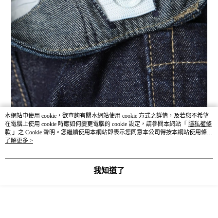
本網站中使用 cookie，欲查詢有關本網站使用 cookie 方式之詳情，及若您不希望
在電腦上使用 cookie 時應如何變更電腦的 cookie 設定，請參閱本網站「
隱私權條
款
」之 Cookie 聲明。您繼續使用本網站即表示您同意本公司得按本網站使用條款
之 Cookie 聲明使用 cookie。
了解更多 >
我知道了