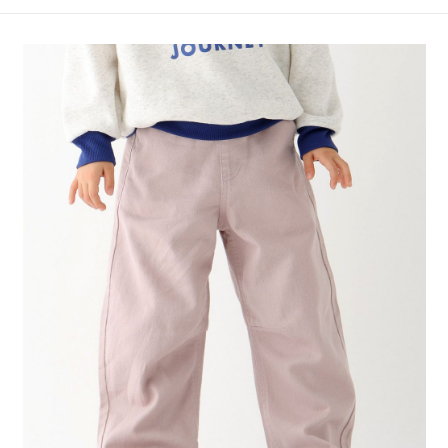
4.訂單成立30分鐘內，如未前往確認交易或遇審核未通過，訂單將自動取
１．簡單：不需註冊會員、不需綁卡、不需儲值。
全家 取貨付款
消。如遇「轉專審核」未通過狀況，表示未達大哥付你分期系統評分，恕無
２．便利：只要手機號碼，簡訊認證，即可結帳。
法說明評估內容。
每筆NT$80，滿NT$1,500(含以上)免運費
３．安心：先確認商品／服務後，再付款。
【繳款方式說明】
1.分期款項不併入電信帳單，「大哥付你分期」於每月結算日後寄送繳費提
付款後 全家取貨
【「AFTEE先享後付」結帳流程】
醒簡訊。
１．於結帳方式選擇「AFTEE先享後付」後，將跳轉至「AFTEE先享後付」
每筆NT$80，滿NT$1,500(含以上)免運費
2.透過簡訊連結打開帳單後，可選擇「超商條碼／台灣大直營門市／銀行轉
結帳頁面，進行簡訊認證並確認金額後，即可完成結帳。
帳／街口支付／iPASS MONEY」等通路繳費。
２．訂單成立數日內，您將收到繳費通知簡訊。
7-11 取貨付款
３．收到繳費通知簡訊後14天內，點擊此簡訊中的連結，可透過四大超商／
【注意事項】
每筆NT$80，滿NT$1,500(含以上)免運費
ATM／網路銀行／等多元方式進行付款，方視為交易完成。
1.本服務係由「台灣大哥大股份有限公司」（以下簡稱本公司）所提供，讓
※ 請注意：結帳手續完成當下不需立刻繳費，但若您需要取消訂單，請聯絡
用戶於交易時，得透過本服務購買商品或服務，並由商店將買賣／分期付款
付款後 7-11取貨
購買商品的店家。未經商家同意取消之訂單仍視為有效，需透過AFTEE先享
買賣價金債權讓與本公司後，依約使用本公司帳單繳交帳款。
後付繳納相關費用。
每筆NT$80，滿NT$1,500(含以上)免運費
2.基於同意付款使用「大哥付你分期」之契約關係目的，商店將以您的個人
※ 交易是否成功請以「AFTEE先享後付 」之結帳頁面顯示為準，若有關於
資料（包含姓名、電話或地址）提供予台灣大哥大進項蒐集、處理及利用，
是否繳費成功／繳費後需取消欲退款等相關疑問，請聯繫「AFTEE先享後付
宅配
由本公司與您本人進行分期帳單所需資料之確認、核對及更正。
客戶支援中心」
https://netprotections.freshdesk.com/support/home
3.完整用戶服務條款，請詳閱以下連結：
https://oppay.tw/userRule
每筆NT$80，滿NT$1,500(含以上)免運費
【注意事項】
１．透過由恩沛科技股份有限公司提供之「AFTEE先享後付」服務完成之交
易，需依本服務之必要範圍內提供個人資料，並將交易相關給付款項請求債
權轉讓予恩沛科技股份有限公司。
２．關於個人資料處理事宜，請瀏覽以下網址：
https://aftee.tw/terms/#terms3
３．未成年的使用者請事先徵得法定代理人或監護人之同意方可使用
「AFTEE先享後付」，若未經同意申辦者引起之損失，本公司不負相關責
任。