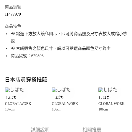
商品編號
超商取貨付款
11477979
LINE Pay
商品特色
Apple Pay
📢 點選下方放大鏡🔍圖示，即可將商品照及尺寸表放大或縮小檢
視
街口支付
📢 官網販售之顏色尺寸，請以可點選商品顏色尺寸為主
悠遊付
商品貨號：629893
Google Pay
全盈+PAY
日本店員穿搭推薦
大哥付你分期
相關說明
しばた
しばた
しばた
【大哥付你分期使用說明】
GLOBAL WORK
GLOBAL WORK
GLOBAL WORK
AFTEE先享後付
1.本服務由台灣大哥大提供，台灣大哥大用戶可立即使用無須另外申請。
107cm
106cm
106cm
2.付款方式選擇「大哥付你分期」，訂單成立後會自動跳轉到大哥付的交易
相關說明
流程，驗證手機門號後，選擇欲分期的期數、繳款截止日，確認付款後即完
【關於「AFTEE先享後付」】
成交易。
AFTEE先享後付是「在收到商品之後才付款」的支付方式。 讓您購物簡單便
運送方式
3.實際核准額度、可分期數及費用金額請依後續交易確認頁面所載為準。
利好安心！
詳細說明
相關推薦