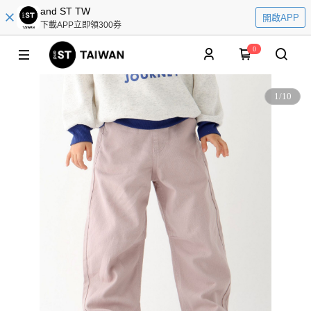
and ST TW
開啟APP
下載APP立即領300券
0
1
/
10