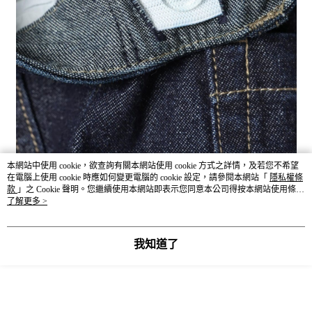
本網站中使用 cookie，欲查詢有關本網站使用 cookie 方式之詳情，及若您不希望
在電腦上使用 cookie 時應如何變更電腦的 cookie 設定，請參閱本網站「
隱私權條
款
」之 Cookie 聲明。您繼續使用本網站即表示您同意本公司得按本網站使用條款
之 Cookie 聲明使用 cookie。
了解更多 >
我知道了