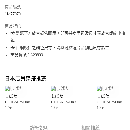
商品編號
超商取貨付款
11477979
LINE Pay
商品特色
Apple Pay
📢 點選下方放大鏡🔍圖示，即可將商品照及尺寸表放大或縮小檢
視
街口支付
📢 官網販售之顏色尺寸，請以可點選商品顏色尺寸為主
悠遊付
商品貨號：629893
Google Pay
全盈+PAY
日本店員穿搭推薦
大哥付你分期
相關說明
しばた
しばた
しばた
【大哥付你分期使用說明】
GLOBAL WORK
GLOBAL WORK
GLOBAL WORK
AFTEE先享後付
1.本服務由台灣大哥大提供，台灣大哥大用戶可立即使用無須另外申請。
107cm
106cm
106cm
2.付款方式選擇「大哥付你分期」，訂單成立後會自動跳轉到大哥付的交易
相關說明
流程，驗證手機門號後，選擇欲分期的期數、繳款截止日，確認付款後即完
【關於「AFTEE先享後付」】
成交易。
AFTEE先享後付是「在收到商品之後才付款」的支付方式。 讓您購物簡單便
運送方式
3.實際核准額度、可分期數及費用金額請依後續交易確認頁面所載為準。
利好安心！
詳細說明
相關推薦