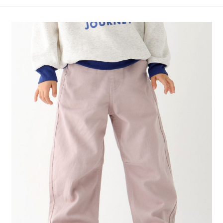
4.訂單成立30分鐘內，如未前往確認交易或遇審核未通過，訂單將自動取
１．簡單：不需註冊會員、不需綁卡、不需儲值。
全家 取貨付款
消。如遇「轉專審核」未通過狀況，表示未達大哥付你分期系統評分，恕無
２．便利：只要手機號碼，簡訊認證，即可結帳。
法說明評估內容。
每筆NT$80，滿NT$888(含以上)免運費
３．安心：先確認商品／服務後，再付款。
【繳款方式說明】
1.分期款項不併入電信帳單，「大哥付你分期」於每月結算日後寄送繳費提
付款後 全家取貨
【「AFTEE先享後付」結帳流程】
醒簡訊。
１．於結帳方式選擇「AFTEE先享後付」後，將跳轉至「AFTEE先享後付」
每筆NT$80，滿NT$888(含以上)免運費
2.透過簡訊連結打開帳單後，可選擇「超商條碼／台灣大直營門市／銀行轉
結帳頁面，進行簡訊認證並確認金額後，即可完成結帳。
帳／街口支付／iPASS MONEY」等通路繳費。
２．訂單成立數日內，您將收到繳費通知簡訊。
7-11 取貨付款
３．收到繳費通知簡訊後14天內，點擊此簡訊中的連結，可透過四大超商／
【注意事項】
每筆NT$80，滿NT$1,500(含以上)免運費
ATM／網路銀行／等多元方式進行付款，方視為交易完成。
1.本服務係由「台灣大哥大股份有限公司」（以下簡稱本公司）所提供，讓
※ 請注意：結帳手續完成當下不需立刻繳費，但若您需要取消訂單，請聯絡
用戶於交易時，得透過本服務購買商品或服務，並由商店將買賣／分期付款
付款後 7-11取貨
購買商品的店家。未經商家同意取消之訂單仍視為有效，需透過AFTEE先享
買賣價金債權讓與本公司後，依約使用本公司帳單繳交帳款。
後付繳納相關費用。
每筆NT$80，滿NT$1,500(含以上)免運費
2.基於同意付款使用「大哥付你分期」之契約關係目的，商店將以您的個人
※ 交易是否成功請以「AFTEE先享後付 」之結帳頁面顯示為準，若有關於
資料（包含姓名、電話或地址）提供予台灣大哥大進項蒐集、處理及利用，
是否繳費成功／繳費後需取消欲退款等相關疑問，請聯繫「AFTEE先享後付
宅配
由本公司與您本人進行分期帳單所需資料之確認、核對及更正。
客戶支援中心」
https://netprotections.freshdesk.com/support/home
3.完整用戶服務條款，請詳閱以下連結：
https://oppay.tw/userRule
每筆NT$80，滿NT$1,500(含以上)免運費
【注意事項】
１．透過由恩沛科技股份有限公司提供之「AFTEE先享後付」服務完成之交
易，需依本服務之必要範圍內提供個人資料，並將交易相關給付款項請求債
權轉讓予恩沛科技股份有限公司。
２．關於個人資料處理事宜，請瀏覽以下網址：
https://aftee.tw/terms/#terms3
３．未成年的使用者請事先徵得法定代理人或監護人之同意方可使用
「AFTEE先享後付」，若未經同意申辦者引起之損失，本公司不負相關責
任。