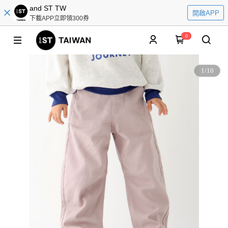
and ST TW
開啟APP
下載APP立即領300券
0
1
/
10