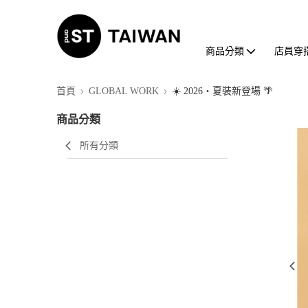
商品分類
店員穿
首頁
GLOBAL WORK
☀️ 2026・夏裝新登場 🌴
商品分類
所有分類