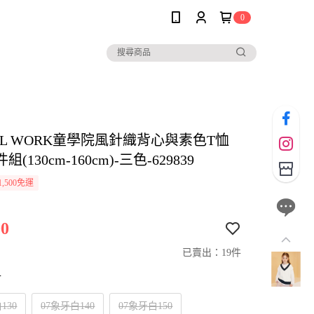
0
AL WORK童學院風針織背心與素色T恤
(130cm-160cm)-三色-629839
,500免運
0
已賣出：19件
寸
130
07象牙白140
07象牙白150