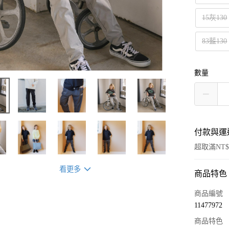
15灰130
83藍130
數量
付款與運
超取滿NT$
看更多
商品特色
付款方式
信用卡一
商品編號
11477972
超商取貨
商品特色