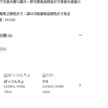
點選下方放大鏡🔍圖示，即可將商品照及尺寸表放大或縮小
官網販售之顏色尺寸，請以可點選商品顏色尺寸為主
：611245
類 (4)
WORK
☀️ 2026・夏裝新登場 🌴
客服
・夏裝新登場 🌴
GLOBAL WORK
分期
長褲
你分期使用說明】
享後付
由台灣大哥大提供，台灣大哥大用戶可立即使用無須另外申請。
WORK
童裝
褲
式選擇「大哥付你分期」，訂單成立後會自動跳轉到大哥付的交易
證手機門號後，選擇欲分期的期數、繳款截止日，確認付款後即
FTEE先享後付」】
。
ぱっつんちょ
TOI
Hina ♡♡♡
先享後付是「在收到商品之後才付款」的支付方式。 讓您購物簡單
准額度、可分期數及費用金額請依後續交易確認頁面所載為準。
GLOBAL WORK
GLOBAL WORK
TODAY’S SPECIAL
心！
立30分鐘內，如未前往確認交易或遇審核未通過，訂單將自動取
：不需註冊會員、不需綁卡、不需儲值。
139cm
144cm
121cm
「轉專審核」未通過狀況，表示未達大哥付你分期系統評分，恕
：只要手機號碼，簡訊認證，即可結帳。
付款
評估內容。
：先確認商品／服務後，再付款。
式說明】
0，滿NT$888(含以上)免運費
項不併入電信帳單，「大哥付你分期」於每月結算日後寄送繳費提