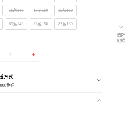
15灰140
15灰150
15灰160
83藍140
83藍150
83藍160
清除
紀錄
送方式
888免運
次付款
付款