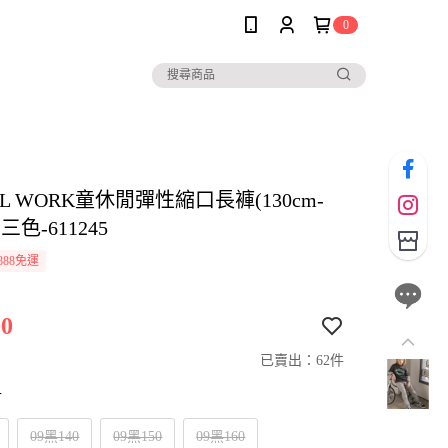
0
AL WORK童休閒彈性縮口長褲(130cm-
-三色-611245
888免運
0
已賣出：62件
寸
09黑140
09黑150
09黑160