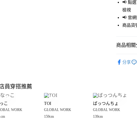
LINE Pay
📢 
檢視
Apple Pay
📢 
街口支付
商品貨號
悠遊付
商品相關分
Google Pay
全盈+PAY
GLOBAL 
分享
☀️ 2026
大哥付你
相關說明
童裝
褲
【大哥付
店員穿搭推薦
AFTEE先
1.本服務
GLOBAL 
2.付款方
相關說明
流程，驗
【關於「A
っこ
TOI
ぱっつんちょ
完成交易
AFTEE
3.實際核
OBAL WORK
GLOBAL WORK
GLOBAL WORK
便利好安
運送方式
4.訂單成
１．簡單
1cm
159cm
139cm
消。如遇
２．便利
全家 取貨
無法說明
３．安心
【繳款方
每筆NT$8
1.分期款