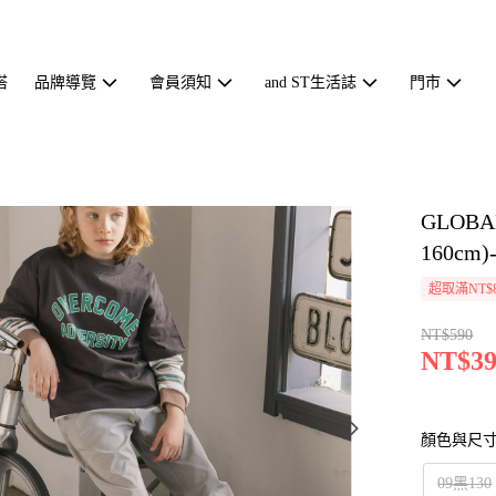
搭
品牌導覽
會員須知
and ST生活誌
門市
GLOB
160cm)
超取滿NT$
NT$590
NT$39
顏色與尺
09黑130