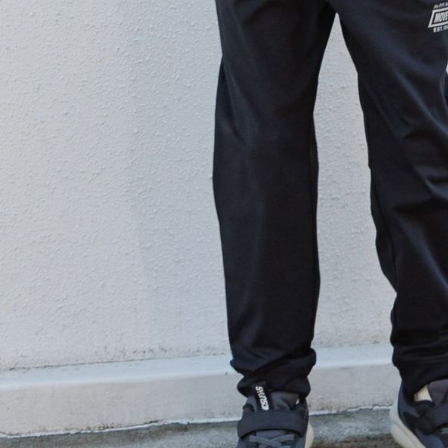
形，恩沛
動。