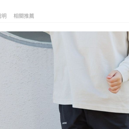
【「AFT
醒簡訊。
付款後 全
１．於結帳
2.透過簡
付」結帳
每筆NT$8
帳／街口支付
說明
相關推薦
２．訂單
３．收到繳
7-11 取貨
【注意事
／ATM／
1.本服務
※ 請注意
每筆NT$8
用戶於交
絡購買商品
款買賣價
先享後付
付款後 7-
2.基於同
※ 交易是
每筆NT$8
資料（包
是否繳費成
用，由本
付客戶支
宅配
3.完整用
【注意事
每筆NT$8
１．透過由
交易，需
求債權轉
２．關於
３．未成
「AFTE
任。
４．使用「
即時審查
結果請求
５．嚴禁