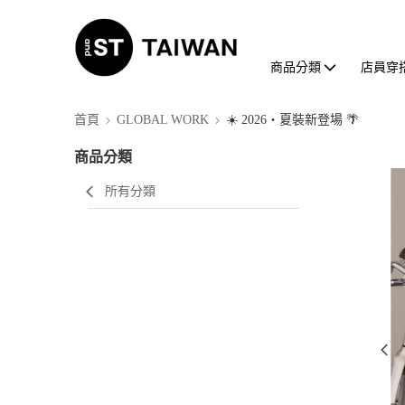
商品分類
店員穿
首頁
GLOBAL WORK
☀️ 2026・夏裝新登場 🌴
商品分類
所有分類