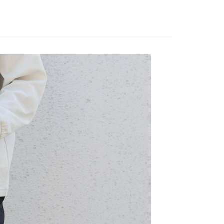
EE先享後付」結帳流程】
家取貨
方式選擇「AFTEE先享後付」後，將跳轉至「AFTEE先享後
訊連結打開帳單後，可選擇「超商條碼／台灣大直營門市／銀行轉
頁面，進行簡訊認證並確認金額後，即可完成結帳。
0，滿NT$888(含以上)免運費
／iPASS MONEY」等通路繳費。
成立數日內，您將收到繳費通知簡訊。
費通知簡訊後14天內，點擊此簡訊中的連結，可透過四大超商
付款
項】
網路銀行／等多元方式進行付款，方視為交易完成。
係由「台灣大哥大股份有限公司」（以下簡稱本公司）所提供，讓
：結帳手續完成當下不需立刻繳費，但若您需要取消訂單，請聯
0，滿NT$1,500(含以上)免運費
易時，得透過本服務購買商品或服務，並由商店將買賣／分期付
的店家。未經商家同意取消之訂單仍視為有效，需透過AFTEE
金債權讓與本公司後，依約使用本公司帳單繳交帳款。
繳納相關費用。
11取貨
意付款使用「大哥付你分期」之契約關係目的，商店將以您的個人
否成功請以「AFTEE先享後付 」之結帳頁面顯示為準，若有關於
0，滿NT$1,500(含以上)免運費
含姓名、電話或地址）提供予台灣大哥大進項蒐集、處理及利
功／繳費後需取消欲退款等相關疑問，請聯繫「AFTEE先享後
公司與您本人進行分期帳單所需資料之確認、核對及更正。
援中心」
https://netprotections.freshdesk.com/support/home
戶服務條款，請詳閱以下連結：
https://oppay.tw/userRule
項】
0，滿NT$1,500(含以上)免運費
恩沛科技股份有限公司提供之「AFTEE先享後付」服務完成之
依本服務之必要範圍內提供個人資料，並將交易相關給付款項請
讓予恩沛科技股份有限公司。
個人資料處理事宜，請瀏覽以下網址：
https://aftee.tw/terms/#terms3
年的使用者請事先徵得法定代理人或監護人之同意方可使用
E先享後付」，若未經同意申辦者引起之損失，本公司不負相關責
AFTEE先享後付」時，將依據個別帳號之用戶狀況，依本公司
核予不同之上限額度；若仍有額度不足之情形，本公司將視審查
用戶進行身份認證。
一人註冊多個帳號或使用他人資訊註冊。若發現惡意使用之情