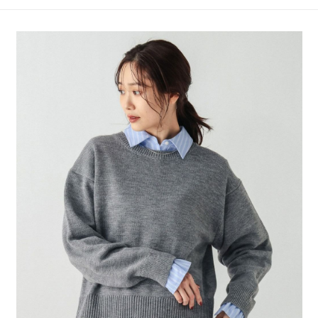
4.訂單成立30分鐘內，如未前往確認交易或遇審核未通過，訂單將自動取
１．簡單：不需註冊會員、不需綁卡、不需儲值。
全家 取貨付款
消。如遇「轉專審核」未通過狀況，表示未達大哥付你分期系統評分，恕無
２．便利：只要手機號碼，簡訊認證，即可結帳。
法說明評估內容。
每筆NT$80，滿NT$888(含以上)免運費
３．安心：先確認商品／服務後，再付款。
【繳款方式說明】
1.分期款項不併入電信帳單，「大哥付你分期」於每月結算日後寄送繳費提
付款後 全家取貨
【「AFTEE先享後付」結帳流程】
醒簡訊。
１．於結帳方式選擇「AFTEE先享後付」後，將跳轉至「AFTEE先享後付」
每筆NT$80，滿NT$888(含以上)免運費
2.透過簡訊連結打開帳單後，可選擇「超商條碼／台灣大直營門市／銀行轉
結帳頁面，進行簡訊認證並確認金額後，即可完成結帳。
帳／街口支付／iPASS MONEY」等通路繳費。
２．訂單成立數日內，您將收到繳費通知簡訊。
7-11 取貨付款
３．收到繳費通知簡訊後14天內，點擊此簡訊中的連結，可透過四大超商／
【注意事項】
每筆NT$80，滿NT$1,500(含以上)免運費
ATM／網路銀行／等多元方式進行付款，方視為交易完成。
1.本服務係由「台灣大哥大股份有限公司」（以下簡稱本公司）所提供，讓
※ 請注意：結帳手續完成當下不需立刻繳費，但若您需要取消訂單，請聯絡
用戶於交易時，得透過本服務購買商品或服務，並由商店將買賣／分期付款
付款後 7-11取貨
購買商品的店家。未經商家同意取消之訂單仍視為有效，需透過AFTEE先享
買賣價金債權讓與本公司後，依約使用本公司帳單繳交帳款。
後付繳納相關費用。
每筆NT$80，滿NT$1,500(含以上)免運費
2.基於同意付款使用「大哥付你分期」之契約關係目的，商店將以您的個人
※ 交易是否成功請以「AFTEE先享後付 」之結帳頁面顯示為準，若有關於
資料（包含姓名、電話或地址）提供予台灣大哥大進項蒐集、處理及利用，
是否繳費成功／繳費後需取消欲退款等相關疑問，請聯繫「AFTEE先享後付
宅配
由本公司與您本人進行分期帳單所需資料之確認、核對及更正。
客戶支援中心」
https://netprotections.freshdesk.com/support/home
3.完整用戶服務條款，請詳閱以下連結：
https://oppay.tw/userRule
每筆NT$80，滿NT$1,500(含以上)免運費
【注意事項】
１．透過由恩沛科技股份有限公司提供之「AFTEE先享後付」服務完成之交
易，需依本服務之必要範圍內提供個人資料，並將交易相關給付款項請求債
權轉讓予恩沛科技股份有限公司。
２．關於個人資料處理事宜，請瀏覽以下網址：
https://aftee.tw/terms/#terms3
３．未成年的使用者請事先徵得法定代理人或監護人之同意方可使用
「AFTEE先享後付」，若未經同意申辦者引起之損失，本公司不負相關責
任。