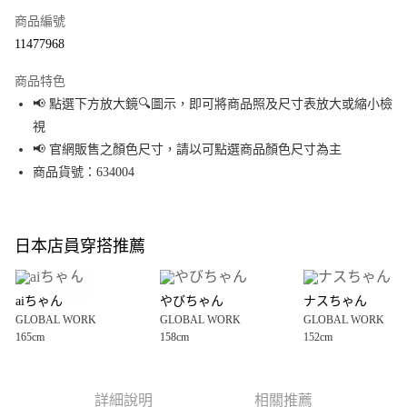
商品編號
超商取貨付款
11477968
LINE Pay
商品特色
Apple Pay
📢 點選下方放大鏡🔍圖示，即可將商品照及尺寸表放大或縮小檢
視
街口支付
📢 官網販售之顏色尺寸，請以可點選商品顏色尺寸為主
悠遊付
商品貨號：634004
Google Pay
全盈+PAY
日本店員穿搭推薦
大哥付你分期
相關說明
aiちゃん
やびちゃん
ナスちゃん
【大哥付你分期使用說明】
GLOBAL WORK
GLOBAL WORK
GLOBAL WORK
AFTEE先享後付
1.本服務由台灣大哥大提供，台灣大哥大用戶可立即使用無須另外申請。
165cm
158cm
152cm
2.付款方式選擇「大哥付你分期」，訂單成立後會自動跳轉到大哥付的交易
相關說明
流程，驗證手機門號後，選擇欲分期的期數、繳款截止日，確認付款後即完
【關於「AFTEE先享後付」】
成交易。
AFTEE先享後付是「在收到商品之後才付款」的支付方式。 讓您購物簡單便
運送方式
3.實際核准額度、可分期數及費用金額請依後續交易確認頁面所載為準。
利好安心！
詳細說明
相關推薦