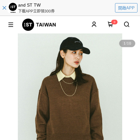
and ST TW
開啟APP
下載APP立即領300券
0
1
/
10