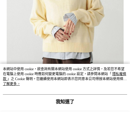
本網站中使用 cookie，欲查詢有關本網站使用 cookie 方式之詳情，及若您不希望
在電腦上使用 cookie 時應如何變更電腦的 cookie 設定，請參閱本網站「
隱私權條
款
」之 Cookie 聲明。您繼續使用本網站即表示您同意本公司得按本網站使用條款
之 Cookie 聲明使用 cookie。
了解更多 >
我知道了