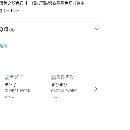
官網販售之顏色尺寸，請以可點選商品顏色尺寸為主
：601629
類 (6)
WORK
☀️ 2026・夏裝新登場 🌴
客服
MMER SALE ↘️
GLOBAL WORK
分期
・夏裝新登場 🌴
GLOBAL WORK
你分期使用說明】
享後付
由台灣大哥大提供，台灣大哥大用戶可立即使用無須另外申請。
套
針織外套、罩衫
式選擇「大哥付你分期」，訂單成立後會自動跳轉到大哥付的交易
WORK
女裝
外套
證手機門號後，選擇欲分期的期數、繳款截止日，確認付款後即
FTEE先享後付」】
。
テソ子
まひまひ
のみ子
先享後付是「在收到商品之後才付款」的支付方式。 讓您購物簡單
WORK
🔥 FINAL SALE 3折起↘🈹
准額度、可分期數及費用金額請依後續交易確認頁面所載為準。
GLOBAL WORK
GLOBAL WORK
GLOBAL WORK
心！
立30分鐘內，如未前往確認交易或遇審核未通過，訂單將自動取
：不需註冊會員、不需綁卡、不需儲值。
162cm
159cm
154cm
「轉專審核」未通過狀況，表示未達大哥付你分期系統評分，恕
：只要手機號碼，簡訊認證，即可結帳。
付款
評估內容。
：先確認商品／服務後，再付款。
式說明】
0，滿NT$888(含以上)免運費
項不併入電信帳單，「大哥付你分期」於每月結算日後寄送繳費提
EE先享後付」結帳流程】
家取貨
方式選擇「AFTEE先享後付」後，將跳轉至「AFTEE先享後
訊連結打開帳單後，可選擇「超商條碼／台灣大直營門市／銀行轉
頁面，進行簡訊認證並確認金額後，即可完成結帳。