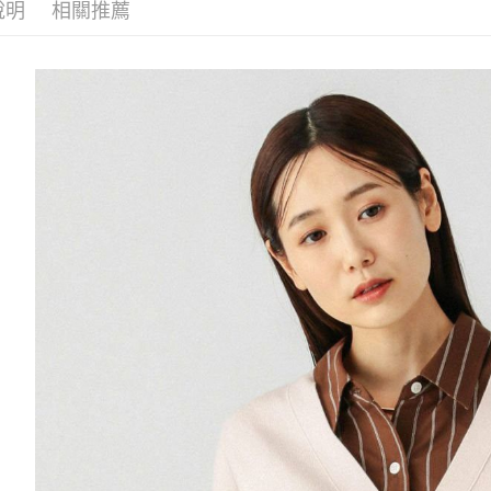
每筆NT$8
帳／街口支付
說明
相關推薦
２．訂單
３．收到繳
7-11 取貨
【注意事
／ATM／
1.本服務
※ 請注意
每筆NT$8
用戶於交
絡購買商品
款買賣價
先享後付
付款後 7-
2.基於同
※ 交易是
每筆NT$8
資料（包
是否繳費成
用，由本
付客戶支
宅配
3.完整用
【注意事
每筆NT$8
１．透過由
交易，需
求債權轉
２．關於
３．未成
「AFTE
任。
４．使用「
即時審查
結果請求
５．嚴禁
形，恩沛
動。