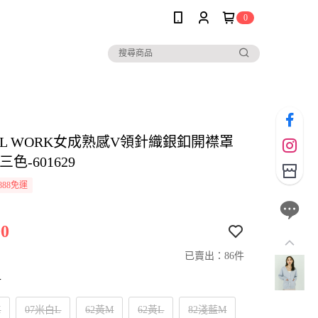
0
AL WORK女成熟感V領針織銀釦開襟罩
色-601629
888免運
0
已賣出：86件
寸
M
07米白L
62黃M
62黃L
82淺藍M