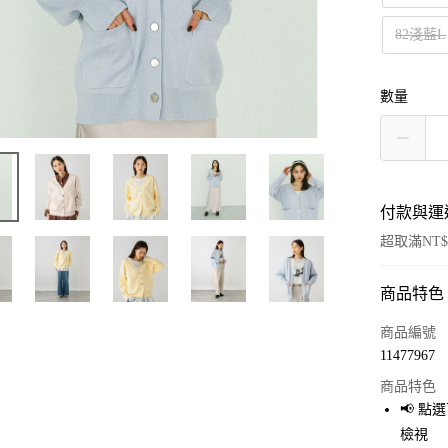
82淺藍L
數量
付款與運
超取滿NT$
商品特色
付款方式
信用卡一
商品編號
11477967
超商取貨
商品特色
LINE Pay
📢 
檢視
Apple Pay