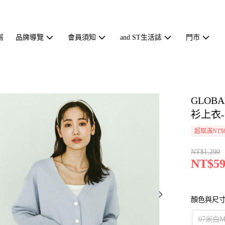
搭
品牌導覽
會員須知
and ST生活誌
門市
GLOB
衫上衣-三
超取滿NT$
NT$1,290
NT$59
顏色與尺
07米白