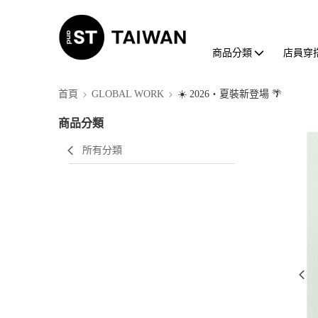
商品分類
店員穿
首頁
GLOBAL WORK
☀️ 2026・夏裝新登場 🌴
商品分類
所有分類