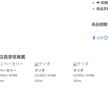
📢 
街口支付
商品貨號
悠遊付
商品相關分
Google Pay
全盈+PAY
GLOBAL 
分享
🈹 夏季 SU
大哥付你
相關說明
☀️ 2026
【大哥付
店員穿搭推薦
AFTEE先
1.本服務
女裝
外
2.付款方
相關說明
GLOBAL 
流程，驗
【關於「A
ベーカリー
テソ子
テソ子
完成交易
AFTEE
GLOBAL 
3.實際核
OBAL WORK
GLOBAL WORK
GLOBAL WORK
便利好安
運送方式
4.訂單成
１．簡單
8cm
162cm
162cm
消。如遇
２．便利
全家 取貨
無法說明
３．安心
【繳款方
每筆NT$8
1.分期款
【「AFT
醒簡訊。
付款後 全
１．於結帳
2.透過簡
付」結帳