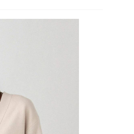
0，滿NT$888(含以上)免運費
／iPASS MONEY」等通路繳費。
成立數日內，您將收到繳費通知簡訊。
費通知簡訊後14天內，點擊此簡訊中的連結，可透過四大超商
付款
項】
網路銀行／等多元方式進行付款，方視為交易完成。
係由「台灣大哥大股份有限公司」（以下簡稱本公司）所提供，讓
：結帳手續完成當下不需立刻繳費，但若您需要取消訂單，請聯
0，滿NT$1,500(含以上)免運費
易時，得透過本服務購買商品或服務，並由商店將買賣／分期付
的店家。未經商家同意取消之訂單仍視為有效，需透過AFTEE
金債權讓與本公司後，依約使用本公司帳單繳交帳款。
繳納相關費用。
11取貨
意付款使用「大哥付你分期」之契約關係目的，商店將以您的個人
否成功請以「AFTEE先享後付 」之結帳頁面顯示為準，若有關於
0，滿NT$1,500(含以上)免運費
含姓名、電話或地址）提供予台灣大哥大進項蒐集、處理及利
功／繳費後需取消欲退款等相關疑問，請聯繫「AFTEE先享後
公司與您本人進行分期帳單所需資料之確認、核對及更正。
援中心」
https://netprotections.freshdesk.com/support/home
戶服務條款，請詳閱以下連結：
https://oppay.tw/userRule
項】
0，滿NT$1,500(含以上)免運費
恩沛科技股份有限公司提供之「AFTEE先享後付」服務完成之
依本服務之必要範圍內提供個人資料，並將交易相關給付款項請
讓予恩沛科技股份有限公司。
個人資料處理事宜，請瀏覽以下網址：
https://aftee.tw/terms/#terms3
年的使用者請事先徵得法定代理人或監護人之同意方可使用
E先享後付」，若未經同意申辦者引起之損失，本公司不負相關責
AFTEE先享後付」時，將依據個別帳號之用戶狀況，依本公司
核予不同之上限額度；若仍有額度不足之情形，本公司將視審查
用戶進行身份認證。
一人註冊多個帳號或使用他人資訊註冊。若發現惡意使用之情
科技股份有限公司將有權停止該用戶之使用額度並採取法律行