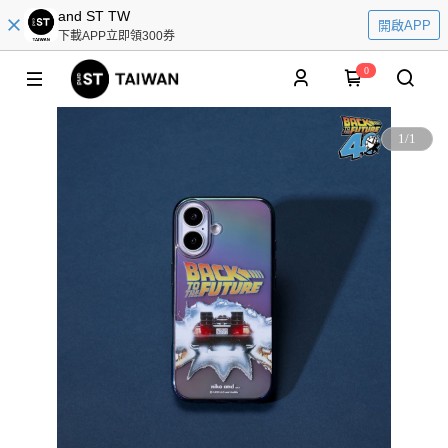
and ST TW
開啟APP
下載APP立即領300券
0
1
/
1