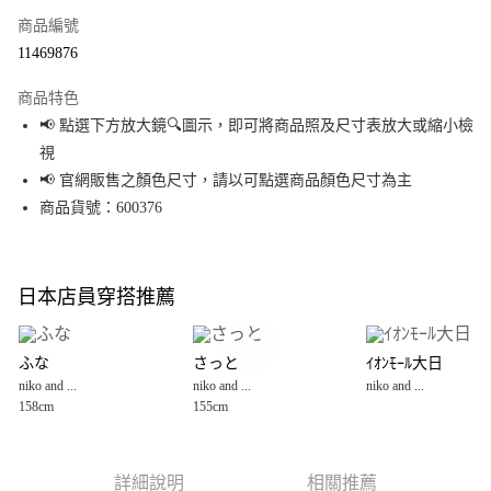
商品編號
超商取貨付款
11469876
LINE Pay
商品特色
Apple Pay
📢 點選下方放大鏡🔍圖示，即可將商品照及尺寸表放大或縮小檢
視
街口支付
📢 官網販售之顏色尺寸，請以可點選商品顏色尺寸為主
悠遊付
商品貨號：600376
Google Pay
全盈+PAY
日本店員穿搭推薦
大哥付你分期
相關說明
ふな
さっと
ｲｵﾝﾓｰﾙ大日
【大哥付你分期使用說明】
niko and ...
niko and ...
niko and ...
AFTEE先享後付
1.本服務由台灣大哥大提供，台灣大哥大用戶可立即使用無須另外申請。
158cm
155cm
2.付款方式選擇「大哥付你分期」，訂單成立後會自動跳轉到大哥付的交易
相關說明
流程，驗證手機門號後，選擇欲分期的期數、繳款截止日，確認付款後即完
【關於「AFTEE先享後付」】
成交易。
AFTEE先享後付是「在收到商品之後才付款」的支付方式。 讓您購物簡單便
運送方式
3.實際核准額度、可分期數及費用金額請依後續交易確認頁面所載為準。
利好安心！
詳細說明
相關推薦