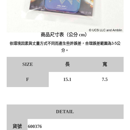
商品尺寸表（公分 cm）
依環境因素與丈量方式不同而產生些許誤差，合理誤差範圍為3-5公
分。
長
寬
SIZE
F
15.1
7.5
DETAIL
貨號
600376