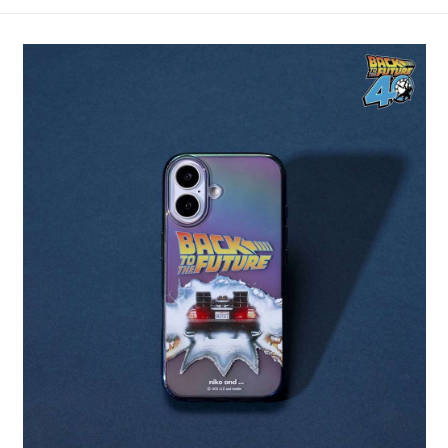
4.訂單成立30分鐘內，如未前往確認交易或遇審核未通過，訂單將自動取
１．簡單：不需註冊會員、不需綁卡、不需儲值。
全家 取貨付款
消。如遇「轉專審核」未通過狀況，表示未達大哥付你分期系統評分，恕無
２．便利：只要手機號碼，簡訊認證，即可結帳。
法說明評估內容。
每筆NT$80，滿NT$888(含以上)免運費
３．安心：先確認商品／服務後，再付款。
【繳款方式說明】
1.分期款項不併入電信帳單，「大哥付你分期」於每月結算日後寄送繳費提
付款後 全家取貨
【「AFTEE先享後付」結帳流程】
醒簡訊。
１．於結帳方式選擇「AFTEE先享後付」後，將跳轉至「AFTEE先享後付」
每筆NT$80，滿NT$888(含以上)免運費
2.透過簡訊連結打開帳單後，可選擇「超商條碼／台灣大直營門市／銀行轉
結帳頁面，進行簡訊認證並確認金額後，即可完成結帳。
帳／街口支付／iPASS MONEY」等通路繳費。
２．訂單成立數日內，您將收到繳費通知簡訊。
7-11 取貨付款
３．收到繳費通知簡訊後14天內，點擊此簡訊中的連結，可透過四大超商／
【注意事項】
每筆NT$80，滿NT$1,500(含以上)免運費
ATM／網路銀行／等多元方式進行付款，方視為交易完成。
1.本服務係由「台灣大哥大股份有限公司」（以下簡稱本公司）所提供，讓
※ 請注意：結帳手續完成當下不需立刻繳費，但若您需要取消訂單，請聯絡
用戶於交易時，得透過本服務購買商品或服務，並由商店將買賣／分期付款
付款後 7-11取貨
購買商品的店家。未經商家同意取消之訂單仍視為有效，需透過AFTEE先享
買賣價金債權讓與本公司後，依約使用本公司帳單繳交帳款。
後付繳納相關費用。
每筆NT$80，滿NT$1,500(含以上)免運費
2.基於同意付款使用「大哥付你分期」之契約關係目的，商店將以您的個人
※ 交易是否成功請以「AFTEE先享後付 」之結帳頁面顯示為準，若有關於
資料（包含姓名、電話或地址）提供予台灣大哥大進項蒐集、處理及利用，
是否繳費成功／繳費後需取消欲退款等相關疑問，請聯繫「AFTEE先享後付
宅配
由本公司與您本人進行分期帳單所需資料之確認、核對及更正。
客戶支援中心」
https://netprotections.freshdesk.com/support/home
3.完整用戶服務條款，請詳閱以下連結：
https://oppay.tw/userRule
每筆NT$80，滿NT$1,500(含以上)免運費
【注意事項】
１．透過由恩沛科技股份有限公司提供之「AFTEE先享後付」服務完成之交
易，需依本服務之必要範圍內提供個人資料，並將交易相關給付款項請求債
權轉讓予恩沛科技股份有限公司。
２．關於個人資料處理事宜，請瀏覽以下網址：
https://aftee.tw/terms/#terms3
３．未成年的使用者請事先徵得法定代理人或監護人之同意方可使用
「AFTEE先享後付」，若未經同意申辦者引起之損失，本公司不負相關責
任。