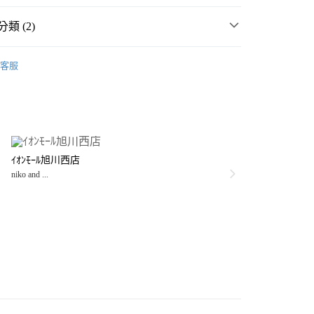
類 (2)
房用品
杯
客服
雜貨
廚房用品
杯
分期
你分期使用說明】
享後付
由台灣大哥大提供，台灣大哥大用戶可立即使用無須另外申請。
式選擇「大哥付你分期」，訂單成立後會自動跳轉到大哥付的交易
證手機門號後，選擇欲分期的期數、繳款截止日，確認付款後即
FTEE先享後付」】
。
ｲｵﾝﾓｰﾙ旭川西店
先享後付是「在收到商品之後才付款」的支付方式。 讓您購物簡單
准額度、可分期數及費用金額請依後續交易確認頁面所載為準。
niko and ...
心！
立30分鐘內，如未前往確認交易或遇審核未通過，訂單將自動取
：不需註冊會員、不需綁卡、不需儲值。
「轉專審核」未通過狀況，表示未達大哥付你分期系統評分，恕
：只要手機號碼，簡訊認證，即可結帳。
付款
評估內容。
：先確認商品／服務後，再付款。
式說明】
0，滿NT$888(含以上)免運費
項不併入電信帳單，「大哥付你分期」於每月結算日後寄送繳費提
EE先享後付」結帳流程】
家取貨
方式選擇「AFTEE先享後付」後，將跳轉至「AFTEE先享後
訊連結打開帳單後，可選擇「超商條碼／台灣大直營門市／銀行轉
頁面，進行簡訊認證並確認金額後，即可完成結帳。
0，滿NT$888(含以上)免運費
／iPASS MONEY」等通路繳費。
成立數日內，您將收到繳費通知簡訊。
費通知簡訊後14天內，點擊此簡訊中的連結，可透過四大超商
付款
項】
網路銀行／等多元方式進行付款，方視為交易完成。
係由「台灣大哥大股份有限公司」（以下簡稱本公司）所提供，讓