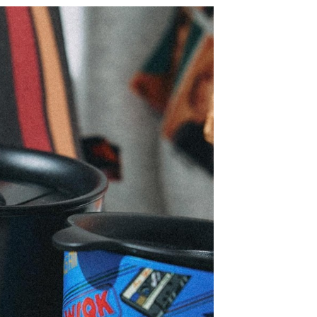
：結帳手續完成當下不需立刻繳費，但若您需要取消訂單，請聯
0，滿NT$1,500(含以上)免運費
易時，得透過本服務購買商品或服務，並由商店將買賣／分期付
的店家。未經商家同意取消之訂單仍視為有效，需透過AFTEE
金債權讓與本公司後，依約使用本公司帳單繳交帳款。
繳納相關費用。
11取貨
意付款使用「大哥付你分期」之契約關係目的，商店將以您的個人
否成功請以「AFTEE先享後付 」之結帳頁面顯示為準，若有關於
0，滿NT$1,500(含以上)免運費
含姓名、電話或地址）提供予台灣大哥大進項蒐集、處理及利
功／繳費後需取消欲退款等相關疑問，請聯繫「AFTEE先享後
公司與您本人進行分期帳單所需資料之確認、核對及更正。
援中心」
https://netprotections.freshdesk.com/support/home
戶服務條款，請詳閱以下連結：
https://oppay.tw/userRule
項】
0，滿NT$1,500(含以上)免運費
恩沛科技股份有限公司提供之「AFTEE先享後付」服務完成之
依本服務之必要範圍內提供個人資料，並將交易相關給付款項請
讓予恩沛科技股份有限公司。
個人資料處理事宜，請瀏覽以下網址：
https://aftee.tw/terms/#terms3
年的使用者請事先徵得法定代理人或監護人之同意方可使用
E先享後付」，若未經同意申辦者引起之損失，本公司不負相關責
AFTEE先享後付」時，將依據個別帳號之用戶狀況，依本公司
核予不同之上限額度；若仍有額度不足之情形，本公司將視審查
用戶進行身份認證。
一人註冊多個帳號或使用他人資訊註冊。若發現惡意使用之情
科技股份有限公司將有權停止該用戶之使用額度並採取法律行