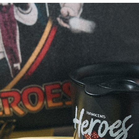
※ 請注意
每筆NT$8
用戶於交
絡購買商品
款買賣價
先享後付
付款後 7-
2.基於同
※ 交易是
每筆NT$8
資料（包
是否繳費成
用，由本
付客戶支
宅配
3.完整用
【注意事
每筆NT$8
１．透過由
交易，需
求債權轉
２．關於
３．未成
「AFTE
任。
４．使用「
即時審查
結果請求
５．嚴禁
形，恩沛
動。