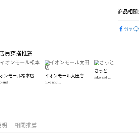
悠遊付
商品相關分
Google Pay
全盈+PAY
雜貨
廚
分享
niko and ...
大哥付你
相關說明
【大哥付
店員穿搭推薦
AFTEE先
1.本服務
2.付款方
相關說明
流程，驗
【關於「A
さっと
完成交易
AFTEE
オンモール松本店
イオンモール太田店
3.實際核
niko and ...
便利好安
運送方式
4.訂單成
o and ...
niko and ...
１．簡單
消。如遇
２．便利
全家 取貨
無法說明
３．安心
【繳款方
每筆NT$8
1.分期款
【「AFT
醒簡訊。
付款後 全
１．於結帳
2.透過簡
付」結帳
每筆NT$8
帳／街口支付
２．訂單
說明
相關推薦
３．收到繳
7-11 取貨
【注意事
／ATM／
1.本服務