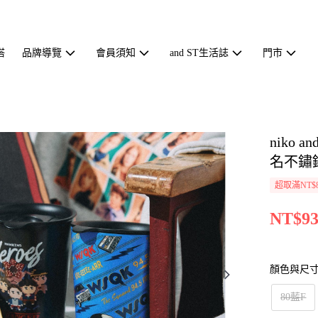
搭
品牌導覽
會員須知
and ST生活誌
門市
niko 
名不鏽鋼
超取滿NT$
NT$93
顏色與尺
80藍F