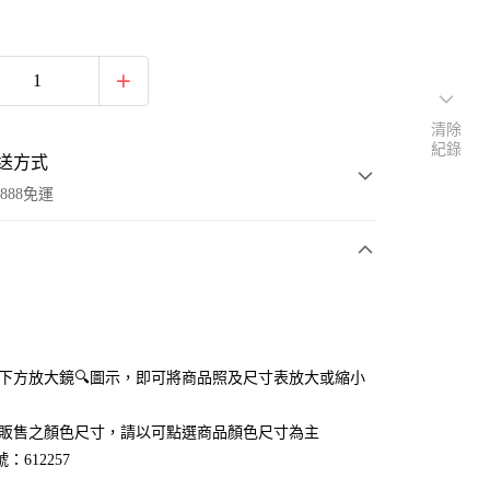
清除
紀錄
送方式
888免運
次付款
付款
點選下方放大鏡🔍圖示，即可將商品照及尺寸表放大或縮小
官網販售之顏色尺寸，請以可點選商品顏色尺寸為主
：612257