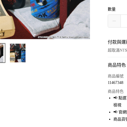
數量
付款與運
超取滿NT$
商品特色
付款方式
信用卡一
商品編號
11467348
超商取貨
商品特色
LINE Pay
📢 
檢視
Apple Pay
📢 
街口支付
商品貨號