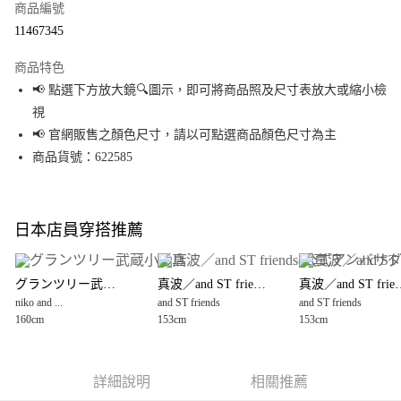
商品編號
超商取貨付款
11467345
LINE Pay
商品特色
Apple Pay
📢 點選下方放大鏡🔍圖示，即可將商品照及尺寸表放大或縮小檢
視
街口支付
📢 官網販售之顏色尺寸，請以可點選商品顏色尺寸為主
悠遊付
商品貨號：622585
Google Pay
全盈+PAY
日本店員穿搭推薦
大哥付你分期
相關說明
グランツリー武蔵小杉店
真波／and ST friends(公式アンバサダー)
真波／and ST fri
【大哥付你分期使用說明】
niko and ...
and ST friends
and ST friends
AFTEE先享後付
1.本服務由台灣大哥大提供，台灣大哥大用戶可立即使用無須另外申請。
160cm
153cm
153cm
2.付款方式選擇「大哥付你分期」，訂單成立後會自動跳轉到大哥付的交易
相關說明
流程，驗證手機門號後，選擇欲分期的期數、繳款截止日，確認付款後即完
【關於「AFTEE先享後付」】
成交易。
AFTEE先享後付是「在收到商品之後才付款」的支付方式。 讓您購物簡單便
運送方式
3.實際核准額度、可分期數及費用金額請依後續交易確認頁面所載為準。
利好安心！
詳細說明
相關推薦
4.訂單成立30分鐘內，如未前往確認交易或遇審核未通過，訂單將自動取
１．簡單：不需註冊會員、不需綁卡、不需儲值。