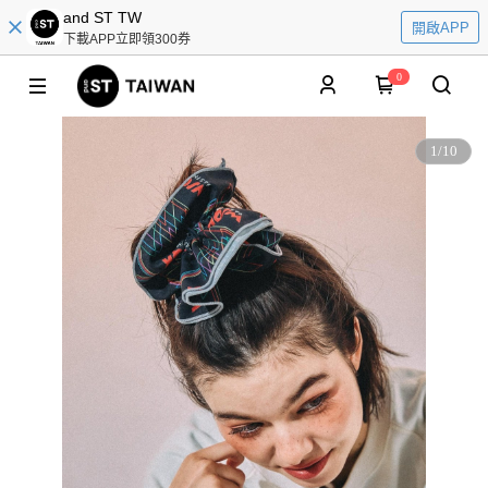
and ST TW
開啟APP
下載APP立即領300券
0
1
/
10