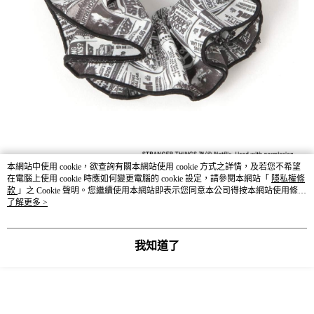
本網站中使用 cookie，欲查詢有關本網站使用 cookie 方式之詳情，及若您不希望
在電腦上使用 cookie 時應如何變更電腦的 cookie 設定，請參閱本網站「
隱私權條
款
」之 Cookie 聲明。您繼續使用本網站即表示您同意本公司得按本網站使用條款
之 Cookie 聲明使用 cookie。
了解更多 >
我知道了