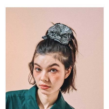
全家 取貨付款
消。如遇「轉專審核」未通過狀況，表示未達大哥付你分期系統評分，恕無
２．便利：只要手機號碼，簡訊認證，即可結帳。
法說明評估內容。
每筆NT$80，滿NT$1,500(含以上)免運費
３．安心：先確認商品／服務後，再付款。
【繳款方式說明】
1.分期款項不併入電信帳單，「大哥付你分期」於每月結算日後寄送繳費提
付款後 全家取貨
【「AFTEE先享後付」結帳流程】
醒簡訊。
１．於結帳方式選擇「AFTEE先享後付」後，將跳轉至「AFTEE先享後付」
每筆NT$80，滿NT$1,500(含以上)免運費
2.透過簡訊連結打開帳單後，可選擇「超商條碼／台灣大直營門市／銀行轉
結帳頁面，進行簡訊認證並確認金額後，即可完成結帳。
帳／街口支付／iPASS MONEY」等通路繳費。
２．訂單成立數日內，您將收到繳費通知簡訊。
7-11 取貨付款
３．收到繳費通知簡訊後14天內，點擊此簡訊中的連結，可透過四大超商／
【注意事項】
每筆NT$80，滿NT$1,500(含以上)免運費
ATM／網路銀行／等多元方式進行付款，方視為交易完成。
1.本服務係由「台灣大哥大股份有限公司」（以下簡稱本公司）所提供，讓
※ 請注意：結帳手續完成當下不需立刻繳費，但若您需要取消訂單，請聯絡
用戶於交易時，得透過本服務購買商品或服務，並由商店將買賣／分期付款
付款後 7-11取貨
購買商品的店家。未經商家同意取消之訂單仍視為有效，需透過AFTEE先享
買賣價金債權讓與本公司後，依約使用本公司帳單繳交帳款。
後付繳納相關費用。
每筆NT$80，滿NT$1,500(含以上)免運費
2.基於同意付款使用「大哥付你分期」之契約關係目的，商店將以您的個人
※ 交易是否成功請以「AFTEE先享後付 」之結帳頁面顯示為準，若有關於
資料（包含姓名、電話或地址）提供予台灣大哥大進項蒐集、處理及利用，
是否繳費成功／繳費後需取消欲退款等相關疑問，請聯繫「AFTEE先享後付
宅配
由本公司與您本人進行分期帳單所需資料之確認、核對及更正。
客戶支援中心」
https://netprotections.freshdesk.com/support/home
3.完整用戶服務條款，請詳閱以下連結：
https://oppay.tw/userRule
每筆NT$80，滿NT$1,500(含以上)免運費
【注意事項】
１．透過由恩沛科技股份有限公司提供之「AFTEE先享後付」服務完成之交
易，需依本服務之必要範圍內提供個人資料，並將交易相關給付款項請求債
權轉讓予恩沛科技股份有限公司。
２．關於個人資料處理事宜，請瀏覽以下網址：
https://aftee.tw/terms/#terms3
３．未成年的使用者請事先徵得法定代理人或監護人之同意方可使用
「AFTEE先享後付」，若未經同意申辦者引起之損失，本公司不負相關責
任。
４．使用「AFTEE先享後付」時，將依據個別帳號之用戶狀況，依本公司即