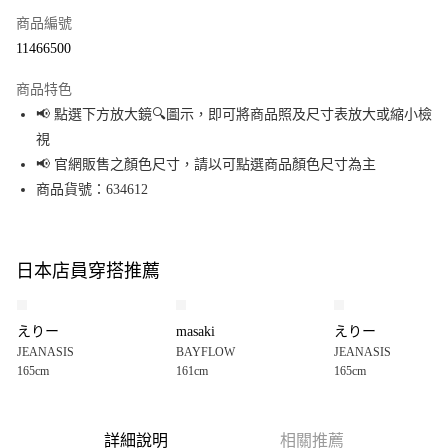
商品編號
超商取貨付款
11466500
LINE Pay
商品特色
Apple Pay
📢 點選下方放大鏡🔍圖示，即可將商品照及尺寸表放大或縮小檢
視
街口支付
📢 官網販售之顏色尺寸，請以可點選商品顏色尺寸為主
悠遊付
商品貨號：634612
Google Pay
全盈+PAY
日本店員穿搭推薦
大哥付你分期
相關說明
えりー
masaki
えりー
【大哥付你分期使用說明】
JEANASIS
BAYFLOW
JEANASIS
AFTEE先享後付
1.本服務由台灣大哥大提供，台灣大哥大用戶可立即使用無須另外申請。
165cm
161cm
165cm
2.付款方式選擇「大哥付你分期」，訂單成立後會自動跳轉到大哥付的交易
相關說明
流程，驗證手機門號後，選擇欲分期的期數、繳款截止日，確認付款後即完
【關於「AFTEE先享後付」】
成交易。
AFTEE先享後付是「在收到商品之後才付款」的支付方式。 讓您購物簡單便
運送方式
3.實際核准額度、可分期數及費用金額請依後續交易確認頁面所載為準。
利好安心！
詳細說明
相關推薦