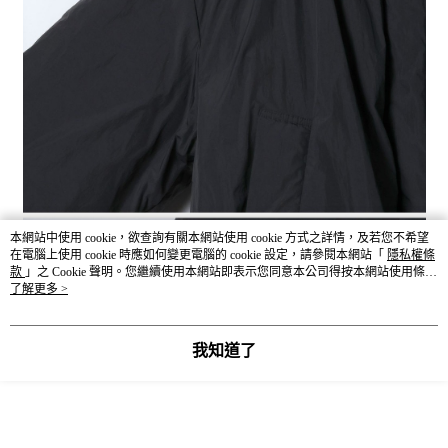
本網站中使用 cookie，欲查詢有關本網站使用 cookie 方式之詳情，及若您不希望
在電腦上使用 cookie 時應如何變更電腦的 cookie 設定，請參閱本網站「
隱私權條
款
」之 Cookie 聲明。您繼續使用本網站即表示您同意本公司得按本網站使用條款
之 Cookie 聲明使用 cookie。
了解更多 >
我知道了