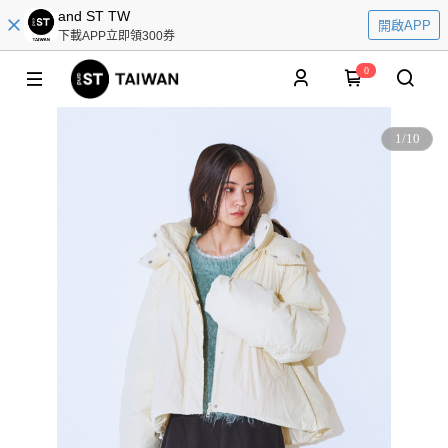
and ST TW
開啟APP
下載APP立即領300券
0
1
/
10