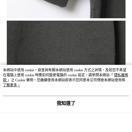
本網站中使用 cookie，欲查詢有關本網站使用 cookie 方式之詳情，及若您不希望
在電腦上使用 cookie 時應如何變更電腦的 cookie 設定，請參閱本網站「
隱私權條
款
」之 Cookie 聲明。您繼續使用本網站即表示您同意本公司得按本網站使用條款
之 Cookie 聲明使用 cookie。
了解更多 >
我知道了