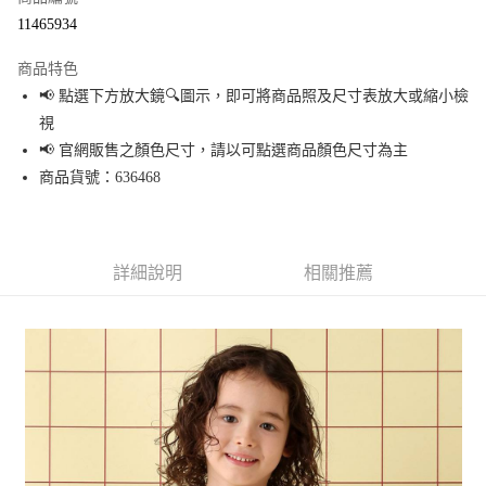
超商取貨付款
11465934
LINE Pay
商品特色
Apple Pay
📢 點選下方放大鏡🔍圖示，即可將商品照及尺寸表放大或縮小檢
視
街口支付
📢 官網販售之顏色尺寸，請以可點選商品顏色尺寸為主
悠遊付
商品貨號：636468
Google Pay
全盈+PAY
詳細說明
相關推薦
大哥付你分期
相關說明
【大哥付你分期使用說明】
AFTEE先享後付
1.本服務由台灣大哥大提供，台灣大哥大用戶可立即使用無須另外申請。
2.付款方式選擇「大哥付你分期」，訂單成立後會自動跳轉到大哥付的交易
相關說明
流程，驗證手機門號後，選擇欲分期的期數、繳款截止日，確認付款後即完
【關於「AFTEE先享後付」】
成交易。
AFTEE先享後付是「在收到商品之後才付款」的支付方式。 讓您購物簡單便
運送方式
3.實際核准額度、可分期數及費用金額請依後續交易確認頁面所載為準。
利好安心！
4.訂單成立30分鐘內，如未前往確認交易或遇審核未通過，訂單將自動取
１．簡單：不需註冊會員、不需綁卡、不需儲值。
全家 取貨付款
消。如遇「轉專審核」未通過狀況，表示未達大哥付你分期系統評分，恕無