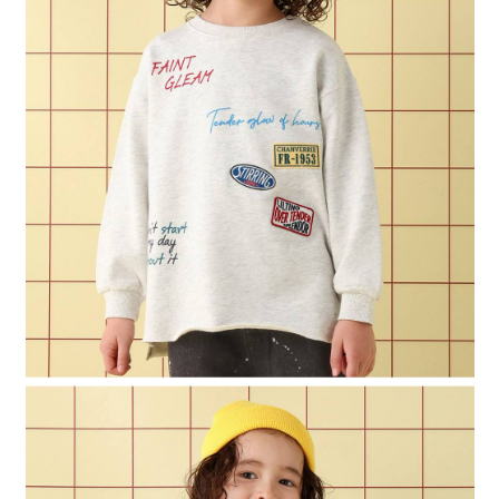
２．便利：只要手機號碼，簡訊認證，即可結帳。
法說明評估內容。
每筆NT$80，滿NT$888(含以上)免運費
３．安心：先確認商品／服務後，再付款。
【繳款方式說明】
1.分期款項不併入電信帳單，「大哥付你分期」於每月結算日後寄送繳費提
付款後 全家取貨
【「AFTEE先享後付」結帳流程】
醒簡訊。
１．於結帳方式選擇「AFTEE先享後付」後，將跳轉至「AFTEE先享後付」
每筆NT$80，滿NT$888(含以上)免運費
2.透過簡訊連結打開帳單後，可選擇「超商條碼／台灣大直營門市／銀行轉
結帳頁面，進行簡訊認證並確認金額後，即可完成結帳。
帳／街口支付／iPASS MONEY」等通路繳費。
２．訂單成立數日內，您將收到繳費通知簡訊。
7-11 取貨付款
３．收到繳費通知簡訊後14天內，點擊此簡訊中的連結，可透過四大超商／
【注意事項】
每筆NT$80，滿NT$1,500(含以上)免運費
ATM／網路銀行／等多元方式進行付款，方視為交易完成。
1.本服務係由「台灣大哥大股份有限公司」（以下簡稱本公司）所提供，讓
※ 請注意：結帳手續完成當下不需立刻繳費，但若您需要取消訂單，請聯絡
用戶於交易時，得透過本服務購買商品或服務，並由商店將買賣／分期付款
付款後 7-11取貨
購買商品的店家。未經商家同意取消之訂單仍視為有效，需透過AFTEE先享
買賣價金債權讓與本公司後，依約使用本公司帳單繳交帳款。
後付繳納相關費用。
每筆NT$80，滿NT$1,500(含以上)免運費
2.基於同意付款使用「大哥付你分期」之契約關係目的，商店將以您的個人
※ 交易是否成功請以「AFTEE先享後付 」之結帳頁面顯示為準，若有關於
資料（包含姓名、電話或地址）提供予台灣大哥大進項蒐集、處理及利用，
是否繳費成功／繳費後需取消欲退款等相關疑問，請聯繫「AFTEE先享後付
宅配
由本公司與您本人進行分期帳單所需資料之確認、核對及更正。
客戶支援中心」
https://netprotections.freshdesk.com/support/home
3.完整用戶服務條款，請詳閱以下連結：
https://oppay.tw/userRule
每筆NT$80，滿NT$1,500(含以上)免運費
【注意事項】
１．透過由恩沛科技股份有限公司提供之「AFTEE先享後付」服務完成之交
易，需依本服務之必要範圍內提供個人資料，並將交易相關給付款項請求債
權轉讓予恩沛科技股份有限公司。
２．關於個人資料處理事宜，請瀏覽以下網址：
https://aftee.tw/terms/#terms3
３．未成年的使用者請事先徵得法定代理人或監護人之同意方可使用
「AFTEE先享後付」，若未經同意申辦者引起之損失，本公司不負相關責
任。
４．使用「AFTEE先享後付」時，將依據個別帳號之用戶狀況，依本公司即