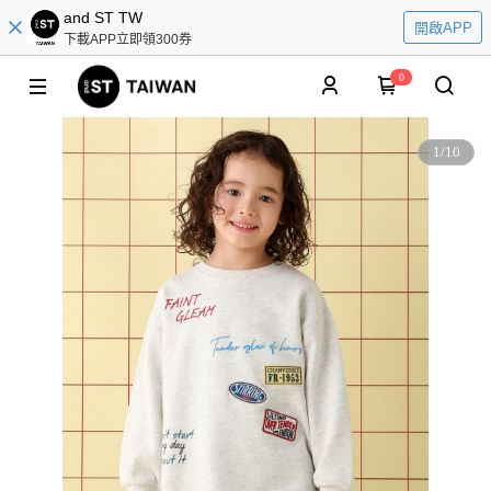
and ST TW
開啟APP
下載APP立即領300券
0
1
/
10