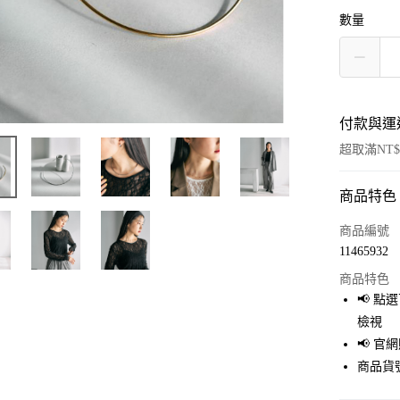
數量
付款與運
超取滿NT$
商品特色
付款方式
信用卡一
商品編號
11465932
超商取貨
商品特色
LINE Pay
📢 
檢視
Apple Pay
📢 
街口支付
商品貨號
悠遊付