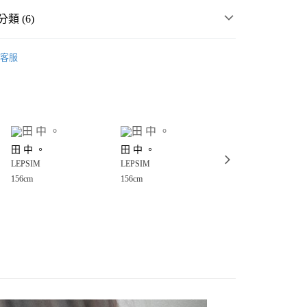
類 (6)
MMER SALE ↘️
LEPSIM
客服
女裝
配件
飾品、髮飾
分期
件
飾品
項鍊
你分期使用說明】
享後付
由台灣大哥大提供，台灣大哥大用戶可立即使用無須另外申請。
飾品
項鍊
式選擇「大哥付你分期」，訂單成立後會自動跳轉到大哥付的交易
💥SUMMER SALE↘夏季 5折起 🈹
證手機門號後，選擇欲分期的期數、繳款截止日，確認付款後即
FTEE先享後付」】
。
田 中 。
田 中 。
田 中 。
先享後付是「在收到商品之後才付款」的支付方式。 讓您購物簡單
🌸 特價品↘2件再８８折 🌷
准額度、可分期數及費用金額請依後續交易確認頁面所載為準。
LEPSIM
LEPSIM
LEPSIM
心！
立30分鐘內，如未前往確認交易或遇審核未通過，訂單將自動取
：不需註冊會員、不需綁卡、不需儲值。
156cm
156cm
156cm
「轉專審核」未通過狀況，表示未達大哥付你分期系統評分，恕
：只要手機號碼，簡訊認證，即可結帳。
付款
評估內容。
：先確認商品／服務後，再付款。
式說明】
0，滿NT$1,500(含以上)免運費
項不併入電信帳單，「大哥付你分期」於每月結算日後寄送繳費提
EE先享後付」結帳流程】
家取貨
方式選擇「AFTEE先享後付」後，將跳轉至「AFTEE先享後
訊連結打開帳單後，可選擇「超商條碼／台灣大直營門市／銀行轉
頁面，進行簡訊認證並確認金額後，即可完成結帳。
0，滿NT$1,500(含以上)免運費
／iPASS MONEY」等通路繳費。
成立數日內，您將收到繳費通知簡訊。
費通知簡訊後14天內，點擊此簡訊中的連結，可透過四大超商
付款
項】
網路銀行／等多元方式進行付款，方視為交易完成。
係由「台灣大哥大股份有限公司」（以下簡稱本公司）所提供，讓
：結帳手續完成當下不需立刻繳費，但若您需要取消訂單，請聯
0，滿NT$1,500(含以上)免運費