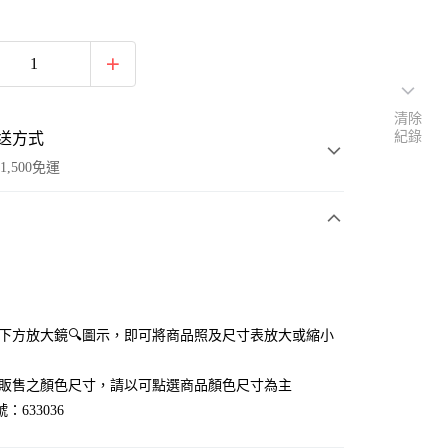
清除
紀錄
送方式
1,500免運
次付款
付款
點選下方放大鏡🔍圖示，即可將商品照及尺寸表放大或縮小
官網販售之顏色尺寸，請以可點選商品顏色尺寸為主
：633036