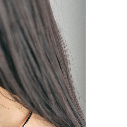
易時，得透過本服務購買商品或服務，並由商店將買賣／分期付
的店家。未經商家同意取消之訂單仍視為有效，需透過AFTEE
金債權讓與本公司後，依約使用本公司帳單繳交帳款。
繳納相關費用。
11取貨
意付款使用「大哥付你分期」之契約關係目的，商店將以您的個人
否成功請以「AFTEE先享後付 」之結帳頁面顯示為準，若有關於
0，滿NT$1,500(含以上)免運費
含姓名、電話或地址）提供予台灣大哥大進項蒐集、處理及利
功／繳費後需取消欲退款等相關疑問，請聯繫「AFTEE先享後
公司與您本人進行分期帳單所需資料之確認、核對及更正。
援中心」
https://netprotections.freshdesk.com/support/home
戶服務條款，請詳閱以下連結：
https://oppay.tw/userRule
項】
0，滿NT$1,500(含以上)免運費
恩沛科技股份有限公司提供之「AFTEE先享後付」服務完成之
依本服務之必要範圍內提供個人資料，並將交易相關給付款項請
讓予恩沛科技股份有限公司。
個人資料處理事宜，請瀏覽以下網址：
https://aftee.tw/terms/#terms3
年的使用者請事先徵得法定代理人或監護人之同意方可使用
E先享後付」，若未經同意申辦者引起之損失，本公司不負相關責
AFTEE先享後付」時，將依據個別帳號之用戶狀況，依本公司
核予不同之上限額度；若仍有額度不足之情形，本公司將視審查
用戶進行身份認證。
一人註冊多個帳號或使用他人資訊註冊。若發現惡意使用之情
科技股份有限公司將有權停止該用戶之使用額度並採取法律行