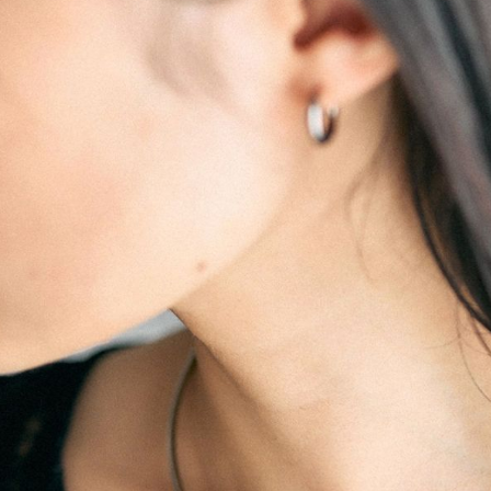
用戶於交
絡購買商品
款買賣價
先享後付
付款後 7-
2.基於同
※ 交易是
每筆NT$8
資料（包
是否繳費成
用，由本
付客戶支
宅配
3.完整用
【注意事
每筆NT$8
１．透過由
交易，需
求債權轉
２．關於
３．未成
「AFTE
任。
４．使用「
即時審查
結果請求
５．嚴禁
形，恩沛
動。