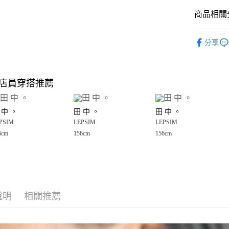
商品相關分
Google Pay
全盈+PAY
🈹 夏季 SU
分享
LEPSIM
大哥付你
相關說明
女裝
配
【大哥付
店員穿搭推薦
AFTEE先
1.本服務
男女配件
2.付款方
相關說明
LEPSIM
流程，驗
【關於「A
 中 。
田 中 。
田 中 。
完成交易
AFTEE
LEPSIM
3.實際核
PSIM
LEPSIM
LEPSIM
便利好安
運送方式
4.訂單成
１．簡單
6cm
156cm
156cm
消。如遇
２．便利
全家 取貨
無法說明
３．安心
【繳款方
每筆NT$8
1.分期款
【「AFT
醒簡訊。
付款後 全
１．於結帳
2.透過簡
付」結帳
每筆NT$8
帳／街口支付
說明
相關推薦
２．訂單
３．收到繳
7-11 取貨
【注意事
／ATM／
1.本服務
※ 請注意
每筆NT$8