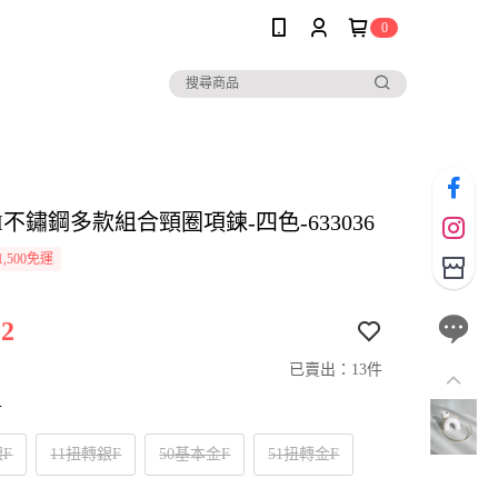
0
IM不鏽鋼多款組合頸圈項鍊-四色-633036
,500免運
2
已賣出：13件
寸
銀F
11扭轉銀F
50基本金F
51扭轉金F