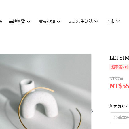
搭
品牌導覽
會員須知
and ST生活誌
門市
LEPS
超取滿NT$1
NT$690
NT$55
顏色與尺
10基本