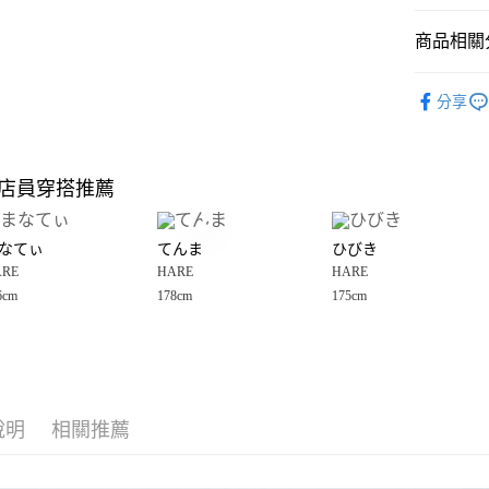
悠遊付
商品相關分
Google Pay
全盈+PAY
HARE
⭐
分享
OUTLET
大哥付你
相關說明
HARE
【大哥付
店員穿搭推薦
AFTEE先
1.本服務
男裝
上
2.付款方
相關說明
流程，驗
【關於「A
なてぃ
てんま
ひびき
完成交易
AFTEE
3.實際核
ARE
HARE
HARE
便利好安
運送方式
4.訂單成
１．簡單
6cm
178cm
175cm
消。如遇
２．便利
全家 取貨
無法說明
３．安心
【繳款方
每筆NT$8
1.分期款
【「AFT
醒簡訊。
付款後 全
１．於結帳
2.透過簡
付」結帳
每筆NT$8
帳／街口支付
說明
相關推薦
２．訂單
３．收到繳
7-11 取貨
【注意事
／ATM／
1.本服務