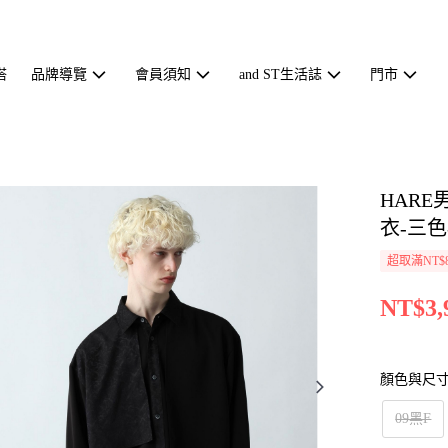
搭
品牌導覽
會員須知
and ST生活誌
門市
HAR
衣-三色-
超取滿NT$
NT$3,
顏色與尺
09黑F