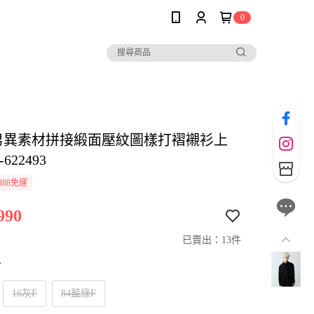
0
E男異素材拼接緞面壓紋圖樣打褶襯衫上
622493
888免運
990
已賣出：13件
寸
16灰F
84藍綠F