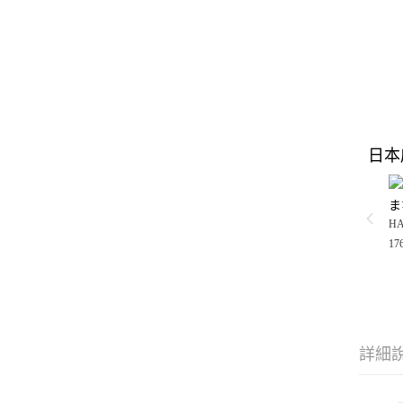
日本
ま
H
17
詳細