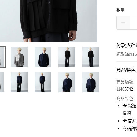
數量
付款與運
超取滿NT$
商品特色
付款方式
信用卡一
商品編號
11465742
超商取貨
商品特色
LINE Pay
📢 
檢視
Apple Pay
📢 
街口支付
商品貨號