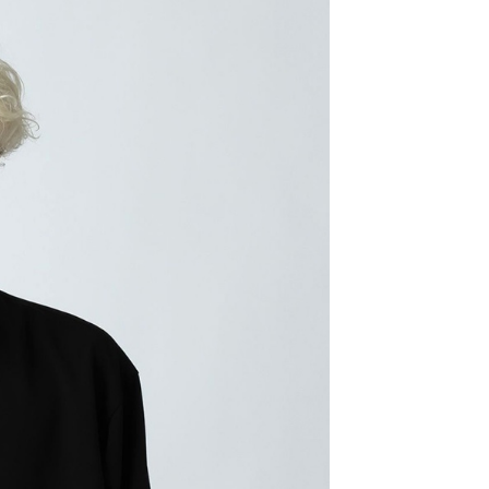
：結帳手續完成當下不需立刻繳費，但若您需要取消訂單，請聯
0，滿NT$1,500(含以上)免運費
易時，得透過本服務購買商品或服務，並由商店將買賣／分期付
的店家。未經商家同意取消之訂單仍視為有效，需透過AFTEE
金債權讓與本公司後，依約使用本公司帳單繳交帳款。
繳納相關費用。
11取貨
意付款使用「大哥付你分期」之契約關係目的，商店將以您的個人
否成功請以「AFTEE先享後付 」之結帳頁面顯示為準，若有關於
0，滿NT$1,500(含以上)免運費
含姓名、電話或地址）提供予台灣大哥大進項蒐集、處理及利
功／繳費後需取消欲退款等相關疑問，請聯繫「AFTEE先享後
公司與您本人進行分期帳單所需資料之確認、核對及更正。
援中心」
https://netprotections.freshdesk.com/support/home
戶服務條款，請詳閱以下連結：
https://oppay.tw/userRule
項】
0，滿NT$1,500(含以上)免運費
恩沛科技股份有限公司提供之「AFTEE先享後付」服務完成之
依本服務之必要範圍內提供個人資料，並將交易相關給付款項請
讓予恩沛科技股份有限公司。
個人資料處理事宜，請瀏覽以下網址：
https://aftee.tw/terms/#terms3
年的使用者請事先徵得法定代理人或監護人之同意方可使用
E先享後付」，若未經同意申辦者引起之損失，本公司不負相關責
AFTEE先享後付」時，將依據個別帳號之用戶狀況，依本公司
核予不同之上限額度；若仍有額度不足之情形，本公司將視審查
用戶進行身份認證。
一人註冊多個帳號或使用他人資訊註冊。若發現惡意使用之情
科技股份有限公司將有權停止該用戶之使用額度並採取法律行