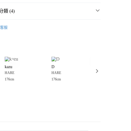
類 (4)
 OUTLET SALE出清 ⭐
客服
男裝
分期
男裝
上衣
襯衫
你分期使用說明】
享後付
由台灣大哥大提供，台灣大哥大用戶可立即使用無須另外申請。
衣
襯衫
式選擇「大哥付你分期」，訂單成立後會自動跳轉到大哥付的交易
證手機門號後，選擇欲分期的期數、繳款截止日，確認付款後即
FTEE先享後付」】
。
kazu
D
りょま
先享後付是「在收到商品之後才付款」的支付方式。 讓您購物簡單
准額度、可分期數及費用金額請依後續交易確認頁面所載為準。
HARE
HARE
HARE
心！
立30分鐘內，如未前往確認交易或遇審核未通過，訂單將自動取
：不需註冊會員、不需綁卡、不需儲值。
176cm
176cm
179cm
「轉專審核」未通過狀況，表示未達大哥付你分期系統評分，恕
：只要手機號碼，簡訊認證，即可結帳。
付款
評估內容。
：先確認商品／服務後，再付款。
式說明】
0，滿NT$888(含以上)免運費
項不併入電信帳單，「大哥付你分期」於每月結算日後寄送繳費提
EE先享後付」結帳流程】
家取貨
方式選擇「AFTEE先享後付」後，將跳轉至「AFTEE先享後
訊連結打開帳單後，可選擇「超商條碼／台灣大直營門市／銀行轉
頁面，進行簡訊認證並確認金額後，即可完成結帳。
0，滿NT$888(含以上)免運費
／iPASS MONEY」等通路繳費。
成立數日內，您將收到繳費通知簡訊。
費通知簡訊後14天內，點擊此簡訊中的連結，可透過四大超商
付款
項】
網路銀行／等多元方式進行付款，方視為交易完成。
係由「台灣大哥大股份有限公司」（以下簡稱本公司）所提供，讓