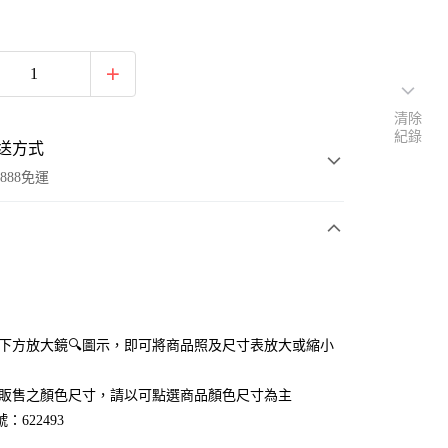
清除
紀錄
送方式
888免運
次付款
付款
點選下方放大鏡🔍圖示，即可將商品照及尺寸表放大或縮小
官網販售之顏色尺寸，請以可點選商品顏色尺寸為主
：622493