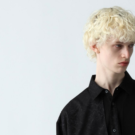
※ 請注意
每筆NT$8
用戶於交
絡購買商品
款買賣價
先享後付
付款後 7-
2.基於同
※ 交易是
每筆NT$8
資料（包
是否繳費成
用，由本
付客戶支
宅配
3.完整用
【注意事
每筆NT$8
１．透過由
交易，需
求債權轉
２．關於
３．未成
「AFTE
任。
４．使用「
即時審查
結果請求
５．嚴禁
形，恩沛
動。